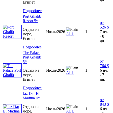
Египет
Подробнее
Port Ghalib
Resort 5*
от
526 $
Отдых на
Июль/2026
1
7 нч.
море,
ALL
- 8
Египет
дн.
Подробнее
The Palace
Port Ghalib
от
5*
764 $
Отдых на
Июль/2026
1
6 нч.
ALL
море,
- 7
Египет
дн.
Подробнее
Jaz Dar El
Madina 4*
от
843 $
Отдых на
Июль/2026
1
6 нч.
море,
ALL