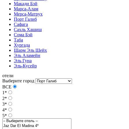
Макади Бэй
Марса-Алам
Мерса-Матрух
Порт Галиб
Сафага
Сахль Хашиш
Сома Бэй
Таба
Хургада
Шарм Эль Шейх
Эль Аламейн
Эль Гуна
Эль-Кусейр
отели
Выберите город
ВСЕ
1*
2*
3*
4*
5*