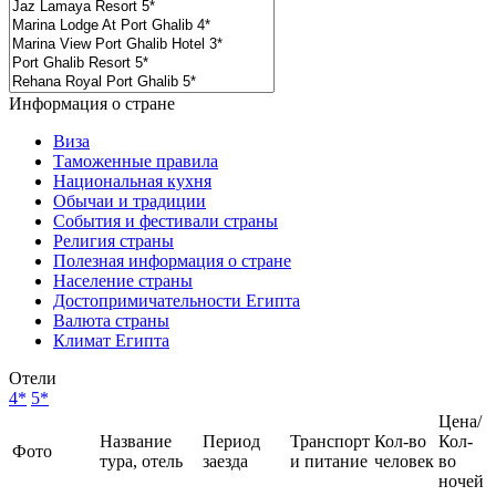
Информация о стране
Виза
Таможенные правила
Национальная кухня
Обычаи и традиции
События и фестивали страны
Религия страны
Полезная информация о стране
Население страны
Достопримичательности Египта
Валюта страны
Климат Египта
Отели
4*
5*
Цена/
Название
Период
Транспорт
Кол-во
Кол-
Фото
тура, отель
заезда
и питание
человек
во
ночей