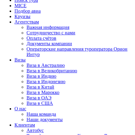
Поиск тура
MICE
Подбор авиа
Круизы
Агентствам
Важная информация
Сотрудничество с нами
Оплата счётов
Документы компании
Операторские направления туроператора Орион
Интур
Визы
Виза в Австралию
Виза в Великобританию
Виза в Индию
Виза в Индонезию
Виза в Китай
Виза в Марокко
Виза в ОАЭ
Виза в США
О нас
Наша команда
Наши документы
Клиентам
Автобус