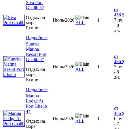
Siva Port
Ghalib 5*
от
456 $
Отдых на
Июль/2026
1
7 нч.
море,
ALL
- 8
Египет
дн.
Подробнее
Sunrise
Marina
Resort Port
от
Ghalib 5*
486 $
Июль/2026
1
7 нч.
Отдых на
ALL
- 8
море,
дн.
Египет
Подробнее
Marina
Lodge At
Port Ghalib
от
4*
486 $
Июль/2026
1
6 нч.
Отдых на
ALL
- 7
море,
дн.