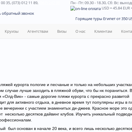
 00 35, (073) 012 11 89,
(067) 242 38
Пн - Пт: 09.30 - 18.30,
Сб: Вс: выхо
USD
= 45.84
EUR
=
ь обратный звонок
Горящие туры Египет от 350 US
Круизы
Агентствам
Визы
О нас
Клиентам
Конт
ляжей курорта пологие и песчаные и только на небольших участка
м случае лучше заходить в пляжной обуви, что бы нк пораниться. 
 «Олд-Вик» - самые дорогие пляжи курорта с прекрасно развитой
ит для активного отдыха, в дневное время тут популярны игры в 
е вечеринки с участием знаменитых ди-джеев. Красное море это о
т несколько десятков дайвинг клубов. Изучить уникальный подвод
профессионалам.
рый был основан в начале 20 века, и всего лишь несколько десятко