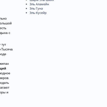
Эль Аламейн
Эль Гуна
Эль-Кусейр
ельно
большой
есть
тдыха с
 тут
 «Тысяча
роде
джипах
щий
дводное
веров.
людать
лагают
оры и