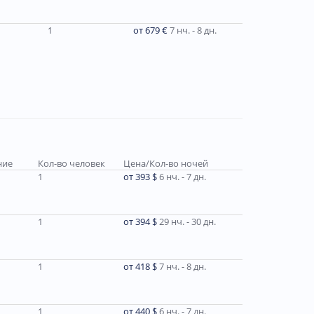
1
от 679 €
7 нч. - 8 дн.
ние
Кол-во человек
Цена/Кол-во ночей
1
от 393 $
6 нч. - 7 дн.
1
от 394 $
29 нч. - 30 дн.
1
от 418 $
7 нч. - 8 дн.
1
от 440 $
6 нч. - 7 дн.