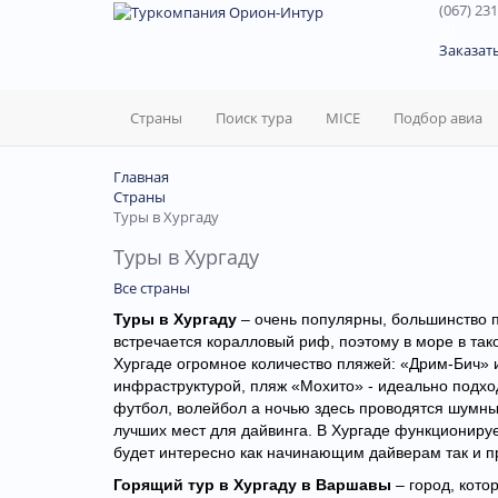
(067) 231
60
Заказат
Страны
Поиск тура
MICE
Подбор авиа
Главная
Страны
Туры в Хургаду
Туры в Хургаду
Все страны
Туры в Хургаду
– очень популярны, большинство п
встречается коралловый риф, поэтому в море в тако
Хургаде огромное количество пляжей: «Дрим-Бич» и
инфраструктурой, пляж «Мохито» - идеально подход
футбол, волейбол а ночью здесь проводятся шумны
лучших мест для дайвинга. В Хургаде функционируе
будет интересно как начинающим дайверам так и 
Горящий тур в Хургаду в Варшавы
– город, кото