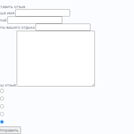
тавить отзыв
аше имя
mail
аты вашего отдыха
аш отзыв
Отправить