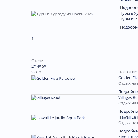
Подробн
Туры в Х
Туры из 
Подробн
1
Отели
2*
4*
5*
Фото
Название 
Golden Fiv
Отдых на 
Подробне
Villages R
Отдых на 
Подробне
Hawaii Le 
Отдых на 
Подробне
King Tut A