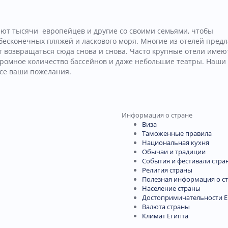
ают тысячи европейцев и другие со своими семьями, чтобы
бесконечных пляжей и ласкового моря. Многие из отелей пред
т возвращаться сюда снова и снова. Часто крупные отели имею
огромное количество бассейнов и даже небольшие театры. Наши
все ваши пожелания.
Информация о стране
Виза
Таможенные правила
Национальная кухня
Обычаи и традиции
События и фестивали стра
Религия страны
Полезная информация о с
Население страны
Достопримичательности Е
Валюта страны
Климат Египта