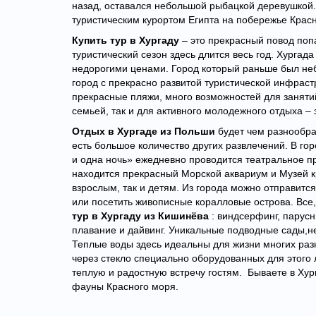
назад, оставался небольшой рыбацкой деревушкой. 
туристическим курортом Египта на побережье Крас
Купить тур в Хургаду
– это прекрасный повод поп
туристический сезон здесь длится весь год. Хургад
недорогими ценами. Город который раньше был не
город с прекрасно развитой туристической инфраст
прекрасные пляжи, много возможностей для занятий
семьей, так и для активного молодежного отдыха – 
Отдых в Хургаде из Польши
будет чем разнообра
есть большое количество других развлечений. В г
и одна ночь» ежедневно проводится театральное п
находится прекрасный Морской аквариум и Музей к
взрослым, так и детям.
Из города можно отправится 
или посетить живописные коралловые острова.
Все,
тур в Хургаду из Кишинёва
: виндсерфинг, парусн
плавание и дайвинг. Уникальные подводные сады,н
Теплые воды здесь идеальны для жизни многих раз
через стекло специально оборудованных для этого 
теплую и радостную встречу гостям. Бываете в Хур
фауны Красного моря.