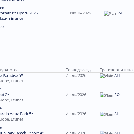
ее
ургаду из Праги 2026
Июнь/2026
AL
Чехии Египет
ее
тура, отель
Период заезда
Транспорт и пита
e Paradise 5*
Июль/2026
ALL
море, Египет
е
oad 2*
Июль/2026
RO
море, Египет
е
Jardin Aqua Park 5*
Июль/2026
AL
море, Египет
е
qua Park Beach Resort 4*
Июль/2026
ALL