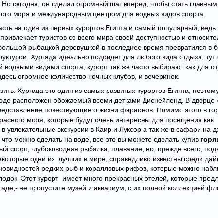
Но сегодня, он сделал огромный шаг вперед, чтобы стать главным
ного моря и международным центром для водных видов спорта.
асть на один из первых курортов Египта и самый популярный, ведь
а привлекает туристов со всего мира своей доступностью и относит
большой рыбацкой деревушкой в последнее время превратился в 
руктурой. Хургада идеально подойдет для любого вида отдыха, тут 
 водными видами спорта, курорт так же часто выбирают как для о
здесь огромное количество ночных клубов, и вечеринок.
зить. Хургада это один из самых развитых курортов Египта, поэтому
ороде расположен обожаемый всеми детками Диснейленд. В дворце
редставление повествующие о жизни фараонов. Помимо этого в го
расного моря, которые будут очень интересны для посещения как
в увлекательные экскурсии в Каир и Луксор а так же в сафари на 
 что можно сделать на воде, все это вы можете сделать купив
горя
ый спорт, глубоководная рыбалка, плавание, но, прежде всего, по
екоторые одни из лучших в мире, справедливо известны среди дай
новидностей редких рыб и коралловых рифов, которые можно наб
лодок. Этот курорт имеет много прекрасных отелей, которые пред
гаде,- не пропустите музей и аквариум, с их полной коллекцией фл