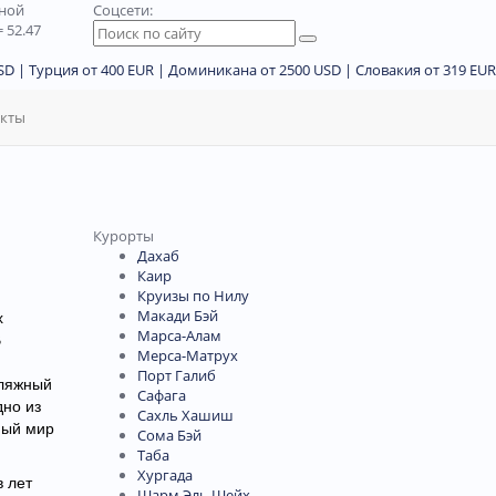
дной
Соцсети:
 52.47
D | Турция от 400 EUR | Доминикана от 2500 USD | Словакия от 319 EUR
акты
Курорты
Дахаб
Каир
Круизы по Нилу
Макади Бэй
х
Марса-Алам
В
Мерса-Матрух
Порт Галиб
пляжный
Сафага
дно из
Сахль Хашиш
ный мир
Сома Бэй
Таба
Хургада
в лет
Шарм Эль Шейх