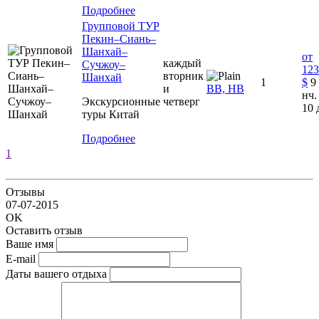
Подробнее
Групповой ТУР
Пекин–Сиань–
Шанхай–
от
каждый
Сучжоу–
123
вторник
Шанхай
1
$
9
и
ВВ, НВ
нч. 
Экскурсионные
четверг
10 
туры Китай
Подробнее
1
Отзывы
07-07-2015
OK
Оставить отзыв
Ваше имя
E-mail
Даты вашего отдыха