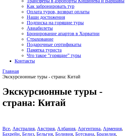
Трансферы в аэропорты Кишинева и Варшавы
Как забронировать тур
Оплата туров, возврат оплаты
Наши достижения
Подписка на горящие туры
Авиабилеты
Бронирование апартов в Хорватии
Страхование
Подарочные сертификаты
Памятка туриста
Что такое ”горящие” туры
Контакты
Главная
Экскурсионные туры - страна: Китай
Экскурсионные туры -
страна: Китай
Все
,
Австралия
,
Австрия
,
Албания
,
Аргентина
,
Армения
,
Бахрейн
,
Белиз
,
Бельгия
,
Боливия
,
Ботсвана
,
Бразилия
,