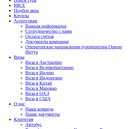
Поиск тура
MICE
Подбор авиа
Круизы
Агентствам
Важная информация
Сотрудничество с нами
Оплата счётов
Документы компании
Операторские направления туроператора Орион
Интур
Визы
Виза в Австралию
Виза в Великобританию
Виза в Индию
Виза в Индонезию
Виза в Китай
Виза в Марокко
Виза в ОАЭ
Виза в США
О нас
Наша команда
Наши документы
Клиентам
Автобус