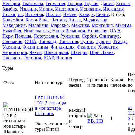
Венгрия
,
Гватемала
,
Германия
,
Греция
,
Грузия
,
Дания
,
Египет
,
Замбия
,
Израиль
,
Индия
,
Индонезия
,
Иордания
,
Ирландия
,
Исландия
,
Испания
,
Италия
,
Йемен
,
Канада
,
Кения
,
Китай
,
Колумбия
,
Коста-Рика
,
Латвия
,
Литва
,
Мадагаскар
,
Македония
,
Малайзия
,
Марокко
,
Мексика
,
Монголия
,
Мьянма
,
Намибия
,
Нидерланды
,
Новая Зеландия
,
Норвегия
,
ОАЭ
,
Перу
,
Польша
,
Португалия
,
Румыния
,
Сербия
,
Сингапур
,
Словакия
,
США
,
Таиланд
,
Танзания
,
Тунис
,
Турция
,
Уганда
,
Украина
,
Филиппины
,
Финляндия
,
Франция
,
Хорватия
,
Черногория
,
Чехия
,
Швейцария
,
Швеция
,
Шри Ланка
,
Эквадор
,
Эстония
,
ЮАР
,
Япония
Туры
Цен
Период
Транспорт
Кол-во
Кол
Фото
Название тура
заезда
и питание
человек
во
но
ГРУППОВОЙ
ТУР 2 столицы
от
и монастырь
каждый
112
Шаолинь
вторник
1
$
7
и
ВВ, НВ
Экскурсионные
нч. 
четверг
туры Китай
8 д