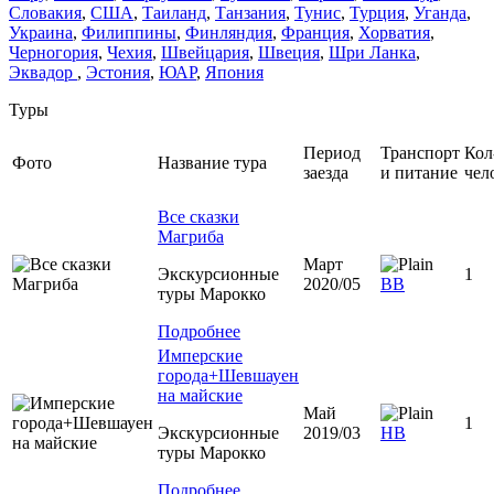
Словакия
,
США
,
Таиланд
,
Танзания
,
Тунис
,
Турция
,
Уганда
,
Украина
,
Филиппины
,
Финляндия
,
Франция
,
Хорватия
,
Черногория
,
Чехия
,
Швейцария
,
Швеция
,
Шри Ланка
,
Эквадор
,
Эстония
,
ЮАР
,
Япония
Туры
Период
Транспорт
Кол
Фото
Название тура
заезда
и питание
чел
Все сказки
Магриба
Март
Экскурсионные
1
2020/05
ВВ
туры Марокко
Подробнее
Имперские
города+Шевшауен
на майские
Май
1
Экскурсионные
2019/03
НВ
туры Марокко
Подробнее