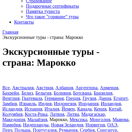
Страхование
Подарочные сертификаты
Памятка туриста
Что такое ”горящие” туры
Контакты
Главная
Экскурсионные туры - страна: Марокко
Экскурсионные туры -
страна: Марокко
Все
,
Австралия
,
Австрия
,
Албания
,
Аргентина
,
Армения
,
Бахрейн
,
Белиз
,
Бельгия
,
Боливия
,
Ботсвана
,
Бразилия
,
Венгрия
,
Гватемала
,
Германия
,
Греция
,
Грузия
,
Дания
,
Египет
,
Замбия
,
Израиль
,
Индия
,
Индонезия
,
Иордания
,
Ирландия
,
Исландия
,
Испания
,
Италия
,
Йемен
,
Канада
,
Кения
,
Китай
,
Колумбия
,
Коста-Рика
,
Латвия
,
Литва
,
Мадагаскар
,
Македония
,
Малайзия
,
Марокко
,
Мексика
,
Монголия
,
Мьянма
,
Намибия
,
Нидерланды
,
Новая Зеландия
,
Норвегия
,
ОАЭ
,
Перу
,
Польша
,
Португалия
,
Румыния
,
Сербия
,
Сингапур
,