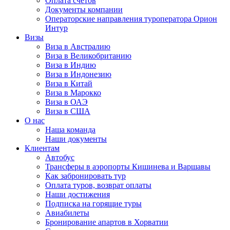
Оплата счётов
Документы компании
Операторские направления туроператора Орион
Интур
Визы
Виза в Австралию
Виза в Великобританию
Виза в Индию
Виза в Индонезию
Виза в Китай
Виза в Марокко
Виза в ОАЭ
Виза в США
О нас
Наша команда
Наши документы
Клиентам
Автобус
Трансферы в аэропорты Кишинева и Варшавы
Как забронировать тур
Оплата туров, возврат оплаты
Наши достижения
Подписка на горящие туры
Авиабилеты
Бронирование апартов в Хорватии