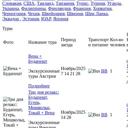
Словакия
,
США
,
Таиланд
,
Танзания
,
Тунис
,
Турция
,
Уганда
,
Украина
,
Филиппины
,
Финляндия
,
Франция
,
Хорватия
,
Черногория
,
Чехия
,
Швейцария
,
Швеция
,
Шри Ланка
,
Эквадор
,
Эстония
,
ЮАР
,
Япония
Туры
Период
Транспорт
Кол-во
Фото
Название тура
заезда
и питание
человек
Вена +
Будапешт
Ноябрь/2025
Экскурсионные
BB
1
7 14 21 28
туры Австрия
Подробнее
Три дня релакс:
Будапешт,
Егерь,
Мишкольц,
Ноябрь/2025
Токай + Вена
BB
1
14 28
Экскурсионные
туры Венгрия