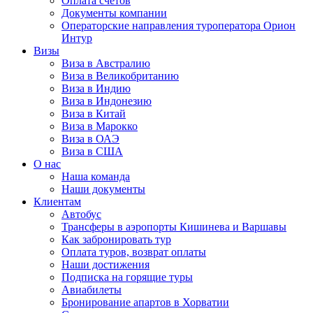
Оплата счётов
Документы компании
Операторские направления туроператора Орион
Интур
Визы
Виза в Австралию
Виза в Великобританию
Виза в Индию
Виза в Индонезию
Виза в Китай
Виза в Марокко
Виза в ОАЭ
Виза в США
О нас
Наша команда
Наши документы
Клиентам
Автобус
Трансферы в аэропорты Кишинева и Варшавы
Как забронировать тур
Оплата туров, возврат оплаты
Наши достижения
Подписка на горящие туры
Авиабилеты
Бронирование апартов в Хорватии