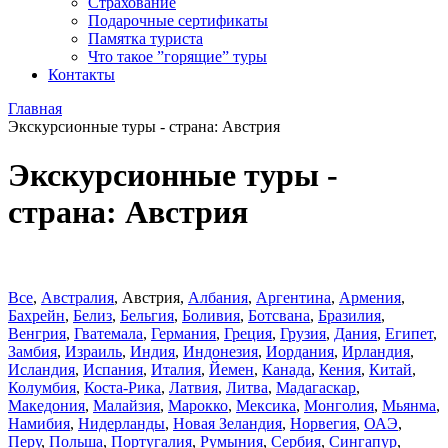
Страхование
Подарочные сертификаты
Памятка туриста
Что такое ”горящие” туры
Контакты
Главная
Экскурсионные туры - страна: Австрия
Экскурсионные туры -
страна: Австрия
Все
,
Австралия
,
Австрия
,
Албания
,
Аргентина
,
Армения
,
Бахрейн
,
Белиз
,
Бельгия
,
Боливия
,
Ботсвана
,
Бразилия
,
Венгрия
,
Гватемала
,
Германия
,
Греция
,
Грузия
,
Дания
,
Египет
,
Замбия
,
Израиль
,
Индия
,
Индонезия
,
Иордания
,
Ирландия
,
Исландия
,
Испания
,
Италия
,
Йемен
,
Канада
,
Кения
,
Китай
,
Колумбия
,
Коста-Рика
,
Латвия
,
Литва
,
Мадагаскар
,
Македония
,
Малайзия
,
Марокко
,
Мексика
,
Монголия
,
Мьянма
,
Намибия
,
Нидерланды
,
Новая Зеландия
,
Норвегия
,
ОАЭ
,
Перу
,
Польша
,
Португалия
,
Румыния
,
Сербия
,
Сингапур
,