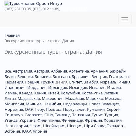
(067) 231 00 35, (073) 012 11 89,
(067) 242 38 60
Toggl
naviga
Главная
Экскурсионные туры - страна: Дания
Экскурсионные туры - страна: Дания
Все
,
Австралия
,
Австрия
,
Албания
,
Аргентина
,
Армения
,
Бахрейн
,
Белиз
,
Бельгия
,
Боливия
,
Ботсвана
,
Бразилия
,
Венгрия
,
Гватемала
,
Германия
,
Греция
,
Грузия
,
Дания
,
Египет
,
Замбия
,
Израиль
,
Индия
,
Индонезия
,
Иордания
,
Ирландия
,
Исландия
,
Испания
,
Италия
,
Йемен
,
Канада
,
Кения
,
Китай
,
Колумбия
,
Коста-Рика
,
Латвия
,
Литва
,
Мадагаскар
,
Македония
,
Малайзия
,
Марокко
,
Мексика
,
Монголия
,
Мьянма
,
Намибия
,
Нидерланды
,
Новая Зеландия
,
Норвегия
,
ОАЭ
,
Перу
,
Польша
,
Португалия
,
Румыния
,
Сербия
,
Сингапур
,
Словакия
,
США
,
Таиланд
,
Танзания
,
Тунис
,
Турция
,
Уганда
,
Украина
,
Филиппины
,
Финляндия
,
Франция
,
Хорватия
,
Черногория
,
Чехия
,
Швейцария
,
Швеция
,
Шри Ланка
,
Эквадор
,
Эстония
,
ЮАР
,
Япония