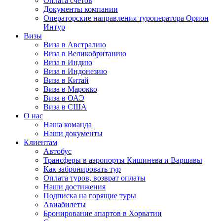
Оплата счётов
Документы компании
Операторские направления туроператора Орион
Интур
Визы
Виза в Австралию
Виза в Великобританию
Виза в Индию
Виза в Индонезию
Виза в Китай
Виза в Марокко
Виза в ОАЭ
Виза в США
О нас
Наша команда
Наши документы
Клиентам
Автобус
Трансферы в аэропорты Кишинева и Варшавы
Как забронировать тур
Оплата туров, возврат оплаты
Наши достижения
Подписка на горящие туры
Авиабилеты
Бронирование апартов в Хорватии