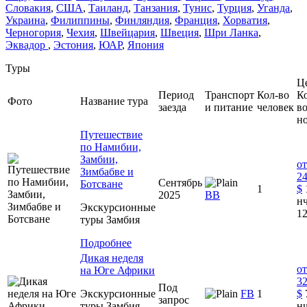
Словакия
,
США
,
Таиланд
,
Танзания
,
Тунис
,
Турция
,
Уганда
,
Украина
,
Филиппины
,
Финляндия
,
Франция
,
Хорватия
,
Черногория
,
Чехия
,
Швейцария
,
Швеция
,
Шри Ланка
,
Эквадор
,
Эстония
,
ЮАР
,
Япония
Туры
Ц
Период
Транспорт
Кол-во
К
Фото
Название тура
заезда
и питание
человек
в
н
Путешествие
по Намибии,
Замбии,
от
Зимбабве и
2
Сентябрь
Ботсване
1
$
2025
ВВ
нч
Экскурсионные
12
туры Замбия
Подробнее
Дикая неделя
от
на Юге Африки
3
Под
Экскурсионные
FB
1
$
запрос
туры Замбия
нч