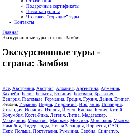
Страхование
Подарочные сертификаты
Памятка туриста
Что такое ”горящие” туры
Контакты
Главная
Экскурсионные туры - страна: Замбия
Экскурсионные туры -
страна: Замбия
Все
,
Австралия
,
Австрия
,
Албания
,
Аргентина
,
Армения
,
Бахрейн
,
Белиз
,
Бельгия
,
Боливия
,
Ботсвана
,
Бразилия
,
Венгрия
,
Гватемала
,
Германия
,
Греция
,
Грузия
,
Дания
,
Египет
,
Замбия
,
Израиль
,
Индия
,
Индонезия
,
Иордания
,
Ирландия
,
Исландия
,
Испания
,
Италия
,
Йемен
,
Канада
,
Кения
,
Китай
,
Колумбия
,
Коста-Рика
,
Латвия
,
Литва
,
Мадагаскар
,
Македония
,
Малайзия
,
Марокко
,
Мексика
,
Монголия
,
Мьянма
,
Намибия
,
Нидерланды
,
Новая Зеландия
,
Норвегия
,
ОАЭ
,
Перу
,
Польша
,
Португалия
,
Румыния
,
Сербия
,
Сингапур
,