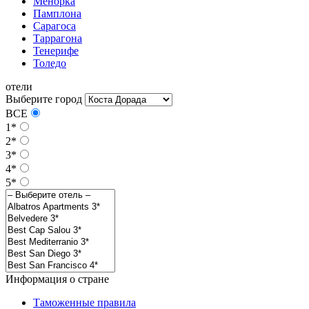
Менорка
Памплона
Сарагоса
Таррагона
Тенерифе
Толедо
отели
Выберите город
ВСЕ
1*
2*
3*
4*
5*
Информация о стране
Таможенные правила