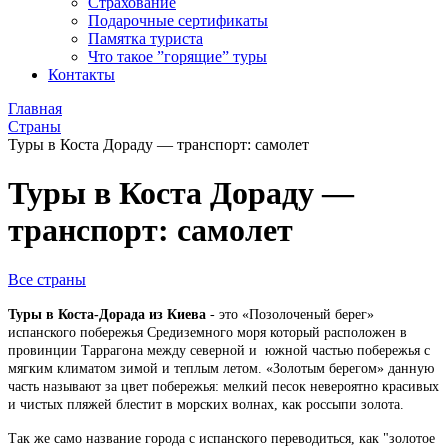
Страхование
Подарочные сертификаты
Памятка туриста
Что такое ”горящие” туры
Контакты
Главная
Страны
Туры в Коста Дораду — транспорт: самолет
Туры в Коста Дораду —
транспорт: самолет
Все страны
Туры в Коста-Дорада из Киева
- это «Позолоченый берег»
испанского побережья Средиземного моря который расположен в
провинции Таррагона между северной и южной частью побережья с
мягким климатом зимой и теплым летом. «Золотым берегом» данную
часть называют за цвет побережья: мелкий песок невероятно красивых
и чистых пляжей блестит в морских волнах, как россыпи золота.
Так же само название города с испанского переводиться, как "золотое