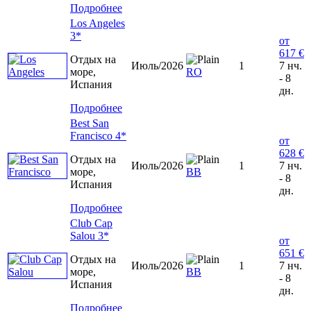
Подробнее
Los Angeles
3*
от
617 €
Отдых на
Июль/2026
1
7 нч.
море,
RO
- 8
Испания
дн.
Подробнее
Best San
Francisco 4*
от
628 €
Отдых на
Июль/2026
1
7 нч.
море,
BB
- 8
Испания
дн.
Подробнее
Club Cap
Salou 3*
от
651 €
Отдых на
Июль/2026
1
7 нч.
море,
BB
- 8
Испания
дн.
Подробнее