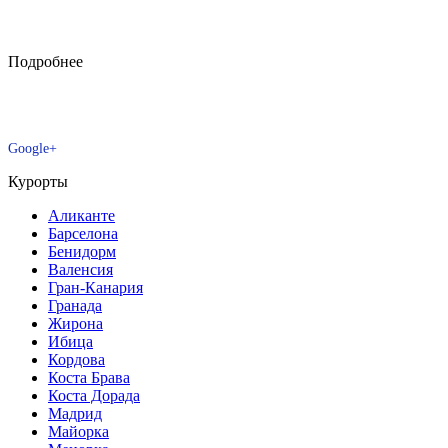
Подробнее
Google+
Курорты
Аликанте
Барселона
Бенидорм
Валенсия
Гран-Канария
Гранада
Жирона
Ибица
Кордова
Коста Брава
Коста Дорада
Мадрид
Майорка