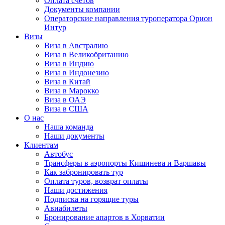
Оплата счётов
Документы компании
Операторские направления туроператора Орион
Интур
Визы
Виза в Австралию
Виза в Великобританию
Виза в Индию
Виза в Индонезию
Виза в Китай
Виза в Марокко
Виза в ОАЭ
Виза в США
О нас
Наша команда
Наши документы
Клиентам
Автобус
Трансферы в аэропорты Кишинева и Варшавы
Как забронировать тур
Оплата туров, возврат оплаты
Наши достижения
Подписка на горящие туры
Авиабилеты
Бронирование апартов в Хорватии