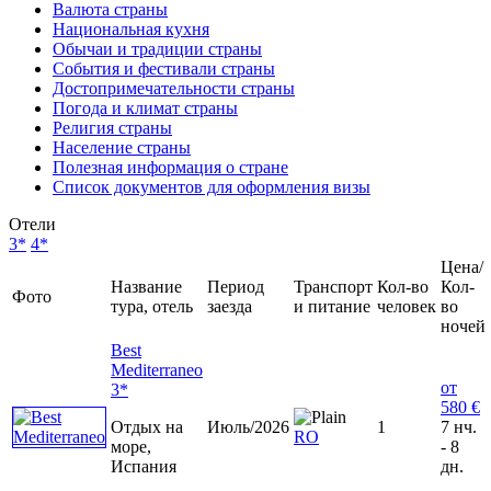
Валюта страны
Национальная кухня
Обычаи и традиции страны
События и фестивали страны
Достопримечательности страны
Погода и климат страны
Религия страны
Население страны
Полезная информация о стране
Список документов для оформления визы
Отели
3*
4*
Цена/
Название
Период
Транспорт
Кол-во
Кол-
Фото
тура, отель
заезда
и питание
человек
во
ночей
Best
Mediterraneo
от
3*
580 €
Отдых на
Июль/2026
1
7 нч.
RO
море,
- 8
Испания
дн.