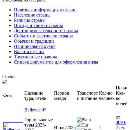
Полезная информация о стране
Население страны
Религия страны
Погода и климат страны
Достопримечательности страны
События и фестивали страны
Обычаи и традиции
Национальная кухня
Валюта страны
Таможенные правила
Список документов для оформления визы
Отели
4*
Цена/
Название
Период
Транспорт
Кол-во
Кол-
Фото
тура, отель
заезда
и питание
человек
во
ночей
Bellevue 4*
от
Горнолыжные
409 €
туры 2026-
Июль/2026
1
7 нч.