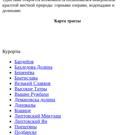
красотой местной природы: горными озерами, водопадами и
долинами.
Карта трассы
Курорты
Бардейов
Бахледова Долина
Бешенёва
Братислава
Велький Славков
Высокие Татры
Вышне Ружбахи
Демановска долина
Доновалы
Кошице
Липтовский Микулаш
Липтовский Ян
Пиештяны
Подбанске