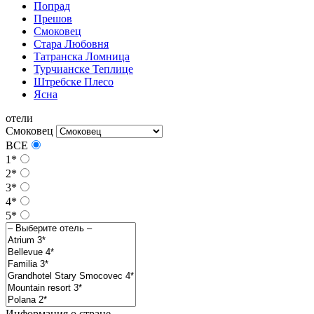
Попрад
Прешов
Смоковец
Стара Любовня
Татранска Ломница
Турчианске Теплице
Штребске Плесо
Ясна
отели
Смоковец
ВСЕ
1*
2*
3*
4*
5*
Информация о стране