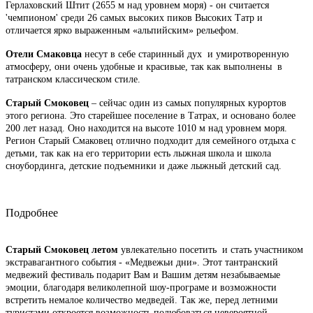
Герлаховский Штит (2655 м над уровнем моря) - он считается
'чемпионом' среди 26 самых высоких пиков Высоких Татр и
отличается ярко выраженным «альпийским» рельефом.
Отели Смаковца
несут в себе старинный дух и умиротворенную
атмосферу, они очень удобные и красивые, так как выполнены в
татранском классическом стиле.
Старый Смоковец
– сейчас один из самых популярных курортов
этого региона. Это старейшее поселение в Татрах, и основано более
200 лет назад. Оно находится на высоте 1010 м над уровнем моря.
Регион Старый Смаковец отлично подходит для семейного отдыха с
детьми, так как на его территории есть лыжная школа и школа
сноубординга, детские подъемники и даже лыжный детский сад.
Подробнее
Старый Смоковец летом
у
влекательно посетить и стать участником
экстравагантного события - «Медвежьи дни». Этот тантранский
медвежий фестиваль подарит Вам и Вашим детям незабываемые
эмоции, благодаря великолепной шоу-програме и возможности
встретить немалое количество медведей. Так же, перед летними
туристами откроется возможность полюбоваться невероятной