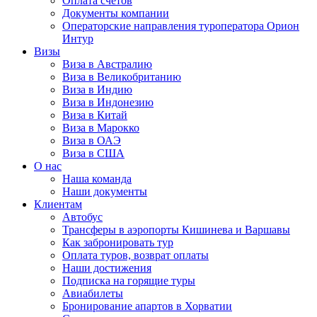
Оплата счётов
Документы компании
Операторские направления туроператора Орион
Интур
Визы
Виза в Австралию
Виза в Великобританию
Виза в Индию
Виза в Индонезию
Виза в Китай
Виза в Марокко
Виза в ОАЭ
Виза в США
О нас
Наша команда
Наши документы
Клиентам
Автобус
Трансферы в аэропорты Кишинева и Варшавы
Как забронировать тур
Оплата туров, возврат оплаты
Наши достижения
Подписка на горящие туры
Авиабилеты
Бронирование апартов в Хорватии