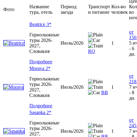
Цен
Название
Период
Транспорт
Кол-во
Кол
Фото
тура, отель
заезда
и питание
человек
во
ноч
Beatrice 3*
от
Горнолыжные
150
туры 2026-
Июль/2026
1
5 н
2027,
- 6
Словакия
RO
дн.
Подробнее
Morava 2*
от
Горнолыжные
218
туры 2026-
Июль/2026
1
7 н
2027,
ВВ
- 8
Словакия
дн.
Подробнее
Sasanka 2*
от
Горнолыжные
245
туры 2026-
Июль/2026
1
7 н
2027,
ВВ
- 8