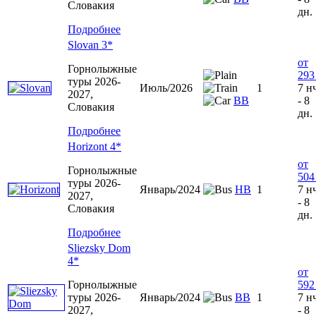
Словакия
дн.
Подробнее
Slovan 3*
от
Горнолыжные
293
туры 2026-
Июль/2026
1
7 н
2027,
ВВ
- 8
Словакия
дн.
Подробнее
Horizont 4*
от
Горнолыжные
504
туры 2026-
Январь/2024
HB
1
7 н
2027,
- 8
Словакия
дн.
Подробнее
Sliezsky Dom
4*
от
Горнолыжные
592
туры 2026-
Январь/2024
BB
1
7 н
2027,
- 8