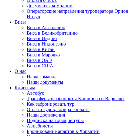
Оплата счётов
Документы компании
Операторские направления туроператора Орион
Интур
Визы
Виза в Австралию
Виза в Великобританию
Виза в Индию
Виза в Индонезию
Виза в Китай
Виза в Марокко
Виза в ОАЭ
Виза в США
О нас
Наша команда
Наши документы
Клиентам
Автобус
Трансферы в аэропорты Кишинева и Варшавы
Как забронировать тур
Оплата туров, возврат оплаты
Наши достижения
Подписка на горящие туры
Авиабилеты
Бронирование апартов в Хорватии