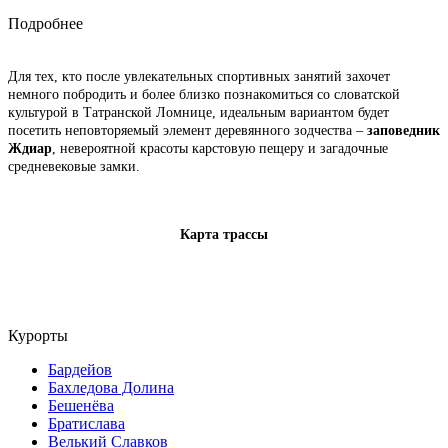
Подробнее
Для тех, кто после увлекательных спортивных занятий захочет
немного побродить и более близко познакомиться со словатской
культурой в Татранской Ломнице, идеальным вариантом будет
посетить неповторяемый элемент деревянного зодчества –
заповедник
Ждиар
, невероятной красоты карстовую пещеру и загадочные
средневековые замки.
Карта трассы
Курорты
Бардейов
Бахледова Долина
Бешенёва
Братислава
Велький Славков