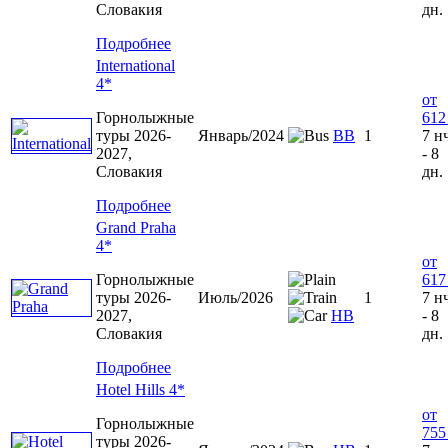
Словакия
дн.
Подробнее
International
4*
от
Горнолыжные
612
туры 2026-
Январь/2024
BB
1
7 н
2027,
- 8
Словакия
дн.
Подробнее
Grand Praha
4*
от
Горнолыжные
617
туры 2026-
Июль/2026
1
7 н
2027,
НВ
- 8
Словакия
дн.
Подробнее
Hotel Hills 4*
от
Горнолыжные
755
туры 2026-