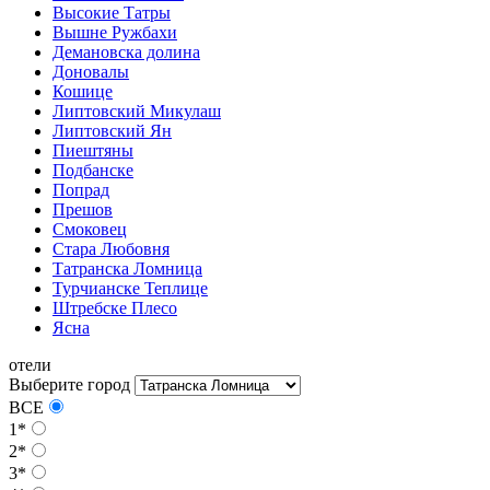
Высокие Татры
Вышне Ружбахи
Демановска долина
Доновалы
Кошице
Липтовский Микулаш
Липтовский Ян
Пиештяны
Подбанске
Попрад
Прешов
Смоковец
Стара Любовня
Татранска Ломница
Турчианске Теплице
Штребске Плесо
Ясна
отели
Выберите город
ВСЕ
1*
2*
3*