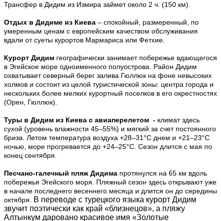
Трансфер в Дидим из Измира займет около 2 ч. (150 км).
Отдых в Дидиме из Киева
– спокойный, размеренный, по
умеренным ценам с европейским качеством обслуживания
вдали от суеты курортов Мармариса или Фетхие.
Курорт Дидим
географически занимает побережье вдающегося
в Эгейское море одноименного полуострова. Район Дидим
охватывает северный берег залива Гюллюк на фоне невысоких
холмов и состоит из целой туристической зоны: центра города и
нескольких более мелких курортный поселков в его окрестностях
(Орен, Гюллюк).
Туры в Дидим из Киева с авиаперелетом -
климат здесь
сухой (уровень влажности 45–55%) и мягкий за счет постоянного
бриза. Летом температура воздуха +28–31°C днем и +21–23°C
ночью, море прогревается до +24–25°C. Сезон длится с мая по
конец сентября.
Песчано-галечный пляж Дидима
протянулся на 65 км вдоль
побережья Эгейского моря. Пляжный сезон здесь открывают уже
в начале последнего весеннего месяца и длится он до середины
В переводе с турецкого языка курорт Дидим
октября.
звучит поэтически как край «близнецов», а пляжу
Алтынкум даровано красивое имя «Золотые