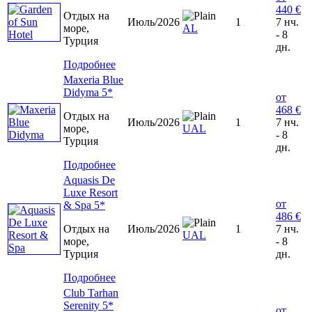
440 €
Отдых на
Июль/2026
1
7 нч.
море,
AL
- 8
Турция
дн.
Подробнее
Maxeria Blue
Didyma 5*
от
468 €
Отдых на
Июль/2026
1
7 нч.
море,
UAL
- 8
Турция
дн.
Подробнее
Aquasis De
Luxe Resort
от
& Spa 5*
486 €
Отдых на
Июль/2026
1
7 нч.
UAL
море,
- 8
Турция
дн.
Подробнее
Club Tarhan
Serenity 5*
от