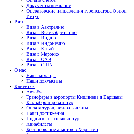
Оплата счётов
Документы компании
Операторские направления туроператора Орион
Интур
Визы
Виза в Австралию
Виза в Великобританию
Виза в Индию
Виза в Индонезию
Виза в Китай
Виза в Марокко
Виза в ОАЭ
Виза в США
О нас
Наша команда
Наши документы
Клиентам
Автобус
Трансферы в аэропорты Кишинева и Варшавы
Как забронировать тур
Оплата туров, возврат оплаты
Наши достижения
Подписка на горящие туры
Авиабилеты
Бронирование апартов в Хорватии