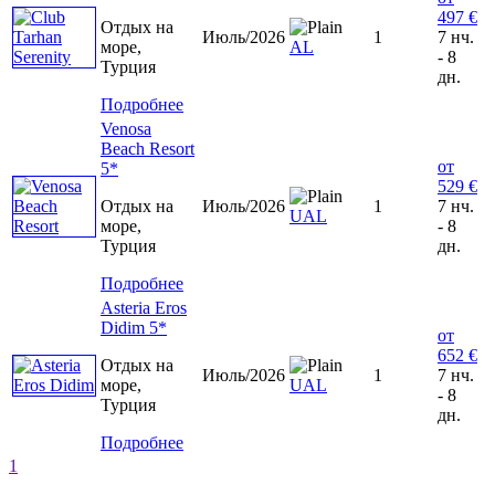
497 €
Отдых на
Июль/2026
1
7 нч.
море,
AL
- 8
Турция
дн.
Подробнее
Venosa
Beach Resort
от
5*
529 €
Отдых на
Июль/2026
1
7 нч.
UAL
море,
- 8
Турция
дн.
Подробнее
Asteria Eros
Didim 5*
от
652 €
Отдых на
Июль/2026
1
7 нч.
море,
UAL
- 8
Турция
дн.
Подробнее
1