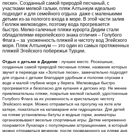
пески».
Созданный самой природой песчаный, с
участками мелкой гальки, пляж Алтынкум идеально
подходит и для семейного отдыха даже с маленькими
детьми из-за пологого входа в море. В этой части залив
Гюллюк мелководен, поэтому вода прогревается
быстро.
Мелко-галечные пляжи курорта Дидим стали
обладателями европейского знака отличия – Голубого
Флага – за ухоженность пляжей и чистоту вод Эгейского
моря. Пляж Алтынкум — это один из самых протяженных
пляжей Эгейского побережья Турции.
Отдых с детьми в Дидиме
- лучшее место. Роскошные,
созданные самой природой песчаные пляжи, название которых
звучит в переводе как «Золотые пески», замечательно подходят
для отдыха с детьми благодаря удобным и пологим спускам к
воде и малой глубине моря у берега. Мелководье быстро
прогревается и безопасно для купания и детских игр. Не менее
привлекательны пляжи, покрытые мелкой галькой, удостоенные
Голубого Флага за их ухоженность и кристальную чистоту
Эгейского моря. Можно отправиться на прогулку на яхте или
катере, покататься на катамаране или гидроциклах. Для детей
на пляже установлены батуты и водные горки, аниматоры
организовывают веселые спортивные игры. Детям непременно
понравится Лунапарк с популярными аттракционами, в который
можно отправиться вечером, после проведенного на пляже дня,