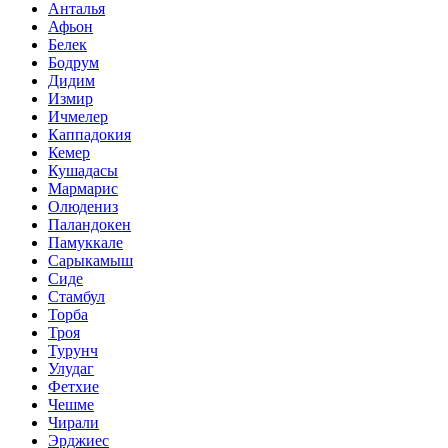
Анталья
Афьон
Белек
Бодрум
Дидим
Измир
Ичмелер
Каппадокия
Кемер
Кушадасы
Мармарис
Олюдениз
Паландокен
Памуккале
Сарыкамыш
Сиде
Стамбул
Торба
Троя
Турунч
Улудаг
Фетхие
Чешме
Чирали
Эрджиес