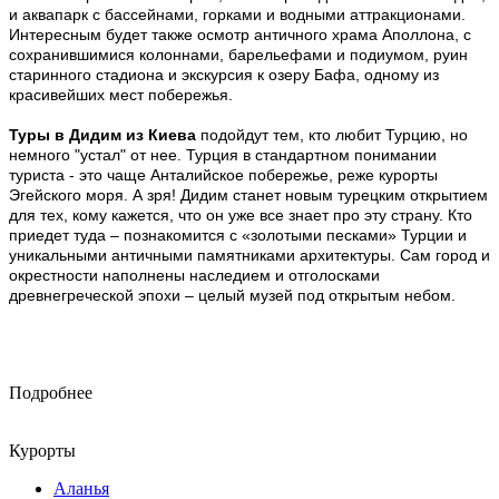
и аквапарк с бассейнами, горками и водными аттракционами.
Интересным будет также осмотр античного храма Аполлона, с
сохранившимися колоннами, барельефами и подиумом, руин
старинного стадиона и экскурсия к озеру Бафа, одному из
красивейших мест побережья.
Туры в Дидим из Киева
подойдут тем, кто любит Турцию, но
немного "устал" от нее. Турция в стандартном понимании
туриста - это чаще Анталийское побережье, реже курорты
Эгейского моря. А зря! Дидим станет новым турецким открытием
для тех, кому кажется, что он уже все знает про эту страну. Кто
приедет туда – познакомится с «золотыми песками» Турции и
уникальными античными памятниками архитектуры. Сам город и
окрестности наполнены наследием и отголосками
древнегреческой эпохи – целый музей под открытым небом.
Подробнее
Курорты
Аланья