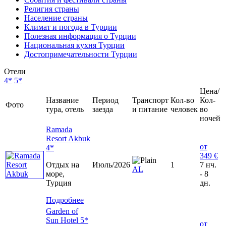
Религия страны
Население страны
Климат и погода в Турции
Полезная информация о Турции
Национальная кухня Турции
Достопримечательности Турции
Отели
4*
5*
Цена/
Название
Период
Транспорт
Кол-во
Кол-
Фото
тура, отель
заезда
и питание
человек
во
ночей
Ramada
Resort Akbuk
от
4*
349 €
Отдых на
Июль/2026
1
7 нч.
AL
море,
- 8
Турция
дн.
Подробнее
Garden of
Sun Hotel 5*
от