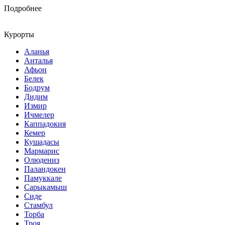
Подробнее
Курорты
Аланья
Анталья
Афьон
Белек
Бодрум
Дидим
Измир
Ичмелер
Каппадокия
Кемер
Кушадасы
Мармарис
Олюдениз
Паландокен
Памуккале
Сарыкамыш
Сиде
Стамбул
Торба
Троя