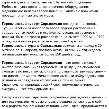
туристов здесь: 2 кресельных и 1 бугельный подъемник.
Работают пункт проката горнолыжного оборудования,
медицинские центры первой помощи. Занятия с новичками
проводят опытные инструкторы.
Горнолыжный курорт Сарыкамыш
находится на востоке
Турции, в 50 км от аэропорта Карса. Курорт расположен в
сердце горных хребтов и окружен заповедными сосновыми
лесами. Лыжная трасса расположена на высоте 2200 м. – 2700
м. над уровнем моря, в лесном массиве Сарычам.
Горнолыжные туры в Сарыкамыш
возможны в период с 20
октября по 15 апреля, поэтому активный зимний отдых здесь
организован для туристов более 150 дней в году.
Горнолыжный курорт Сарыкамыш
– это перспективный,
быстро развивающийся горнолыжный центр. Для любителей
скользить по некрутым склонам и по отличному зимнему снегу –
это идеальное место. Начинающие лыжники найдут здесь свое
истинное наслаждение от спусков на горных лыжах.
Удивительная природа, свежий снег, множество интересных
экскурсий – все это Сарыкамыш!
Некрутые склоны Сарыкамыша идеальны для отдыха с детьми и
для тех туристов, которые впервые решили испытать для себя
всю радость горнолыжного катания. Сезон здесь продолжается с