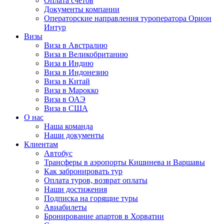
Оплата счётов
Документы компании
Операторские направления туроператора Орион
Интур
Визы
Виза в Австралию
Виза в Великобританию
Виза в Индию
Виза в Индонезию
Виза в Китай
Виза в Марокко
Виза в ОАЭ
Виза в США
О нас
Наша команда
Наши документы
Клиентам
Автобус
Трансферы в аэропорты Кишинева и Варшавы
Как забронировать тур
Оплата туров, возврат оплаты
Наши достижения
Подписка на горящие туры
Авиабилеты
Бронирование апартов в Хорватии