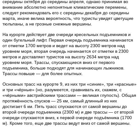
середины октября до середины апреля, однако принимая во
внимание абсолютно непонятные климатические перемены,
следует рекомендовать его с середины декабря до середины
марта, иначе велика вероятность, что туристы увидят цветущие
тюльпаны, а не грозные снежные вершины.
На курорте действует две очереди кресельных подъемников и
один бугельный лифт. Первая очередь подъемника начинается
от отметки 1700 метров и ведет на высоту 2300 метров над
уровнем моря, вторая очередь начинается от отметки в 2300
метров и доставляет туристов на высоту 2634 метра над
уровнем моря. Трассы, спускающиеся вниз от первого
подъемника, больше подходят для начинающих лыжников.
Трассы повыше — для более опытных.
Основных трасс на курорте 9, из них три «синие», три «красные»
и три «чёрные» (но, разумеется, сравнивать их, скажем, с
«чёрными» австрийскими трассами — великая глупость). Общая
протяжённость спусков — 25 км, самый длинный из них
достигает 6 км. Пять трасс спускаются от самой вершины до
второй очереди подъемника (2300 м) и две трассы — от второй
очереди спускаются вниз, к первой очереди подъёмника (1700
м). Кроме того, еще две трассы ведут вниз от самой вершины.