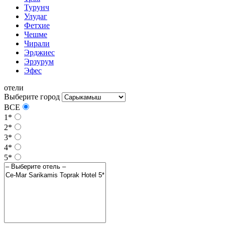
Турунч
Улудаг
Фетхие
Чешме
Чирали
Эрджиес
Эрзурум
Эфес
отели
Выберите город
ВСЕ
1*
2*
3*
4*
5*