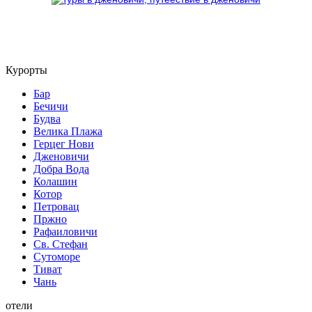
Курорты
Бар
Бечичи
Будва
Велика Плажа
Герцег Нови
Дженовичи
Добра Вода
Колашин
Котор
Петровац
Пржно
Рафаиловичи
Св. Стефан
Сутоморе
Тиват
Чань
отели