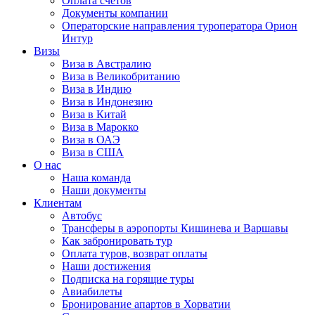
Оплата счётов
Документы компании
Операторские направления туроператора Орион
Интур
Визы
Виза в Австралию
Виза в Великобританию
Виза в Индию
Виза в Индонезию
Виза в Китай
Виза в Марокко
Виза в ОАЭ
Виза в США
О нас
Наша команда
Наши документы
Клиентам
Автобус
Трансферы в аэропорты Кишинева и Варшавы
Как забронировать тур
Оплата туров, возврат оплаты
Наши достижения
Подписка на горящие туры
Авиабилеты
Бронирование апартов в Хорватии