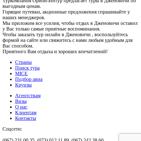
Туркомпания Орион-Интур предлагает туры в Дженовичи по
выгодным ценам.
Горящие путевки, акционные предложения спрашивайте у
наших менеджеров.
Мы приложим все усилия, чтобы отдых в Дженовичи оставил
у Вас только самые приятные воспоминания.
Чтобы заказать тур онлайн в Дженовичи , воспользуйтесь
формой на сайте или свяжитесь с нами любым удобным для
Вас способом.
Приятного Вам отдыха и хороших впечатлений!
Страны
Поиск тура
MICE
Подбор авиа
Круизы
Агентствам
Визы
О нас
Клиентам
Контакты
Соцсети:
(067) 231 00 35,
(073) 012 11 89,
(067) 242 38 60