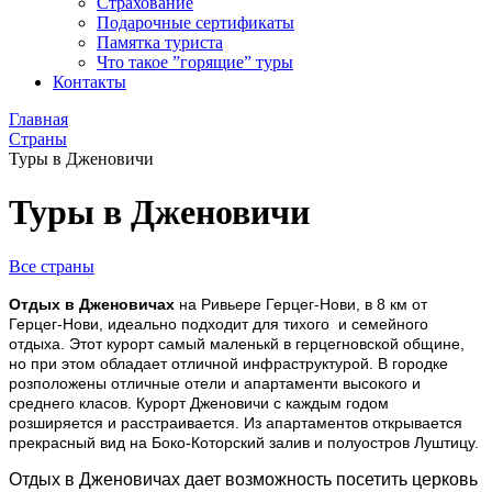
Страхование
Подарочные сертификаты
Памятка туриста
Что такое ”горящие” туры
Контакты
Главная
Страны
Туры в Дженовичи
Туры в Дженовичи
Все страны
Отдых в Дженовичах
на Ривьере Герцег-Нови, в 8 км от
Герцег-Нови, идеально подходит для тихого и семейного
отдыха. Этот курорт самый маленькй в герцегновской общине,
но при этом обладает отличной инфраструктурой. В городке
розположены отличные отели и апартаменти высокого и
среднего класов. Курорт Дженовичи с каждым годом
розширяется и расстраивается. Из апартаментов открывается
прекрасный вид на Боко-Которский залив и полуостров Луштицу.
Отдых в Дженовичах дает возможность посетить церковь