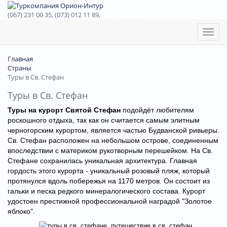
(067) 231 00 35, (073) 012 11 89,
(067) 242 38 60
Toggl
naviga
Главная
Страны
Туры в Св. Стефан
Туры в Св. Стефан
Туры на курорт Святой Стефан
подойдёт любителям
роскошного отдыха, так как он считается самым элитным
черногорским курортом, является частью Будванской ривьеры.
Св. Стефан расположен на небольшом острове, соединенным
впоследствии с материком рукотворным перешейком. На Св.
Стефане сохранилась уникальная архитектура. Главная
гордость этого курорта - уникальный розовый пляж, который
протянулся вдоль побережья на 1170 метров. Он состоит из
гальки и песка редкого минералогического состава. Курорт
удостоен престижной профессиональной наградой "Золотое
яблоко".