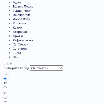
Будва
Велика Плажа
Герцег Нови
Дженовичи
Добра Вода
Колашин
Котор
Петровац
Пржно
Рафаиловичи
Св. Стефан
Сутоморе
Тиват
Чань
отели
Выберите город
ВСЕ
1*
2*
3*