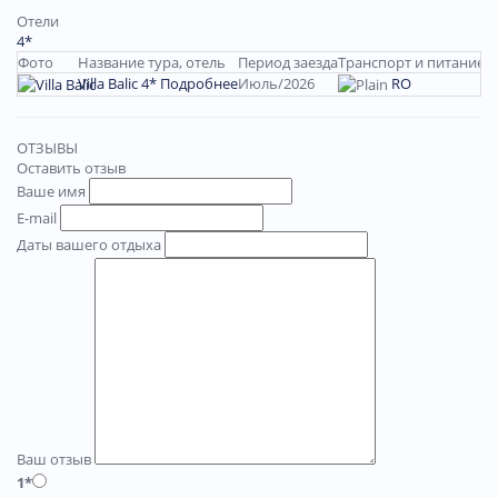
Отели
4*
Фото
Название тура, отель
Период заезда
Транспорт и питание
К
Villa Balic 4*
Подробнее
Июль/2026
RO
1
ОТЗЫВЫ
Оставить отзыв
Ваше имя
E-mail
Даты вашего отдыха
Ваш отзыв
1*