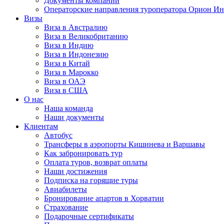
Документы компании
Операторские направления туроператора Орион Ин
Визы
Виза в Австралию
Виза в Великобританию
Виза в Индию
Виза в Индонезию
Виза в Китай
Виза в Марокко
Виза в ОАЭ
Виза в США
О нас
Наша команда
Наши документы
Клиентам
Автобус
Трансферы в аэропорты Кишинева и Варшавы
Как забронировать тур
Оплата туров, возврат оплаты
Наши достижения
Подписка на горящие туры
Авиабилеты
Бронирование апартов в Хорватии
Страхование
Подарочные сертификаты