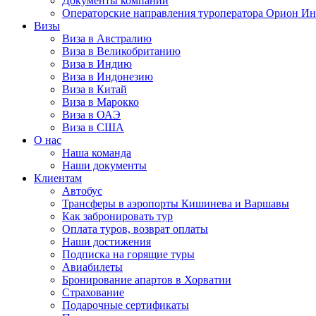
Документы компании
Операторские направления туроператора Орион Ин
Визы
Виза в Австралию
Виза в Великобританию
Виза в Индию
Виза в Индонезию
Виза в Китай
Виза в Марокко
Виза в ОАЭ
Виза в США
О нас
Наша команда
Наши документы
Клиентам
Автобус
Трансферы в аэропорты Кишинева и Варшавы
Как забронировать тур
Оплата туров, возврат оплаты
Наши достижения
Подписка на горящие туры
Авиабилеты
Бронирование апартов в Хорватии
Страхование
Подарочные сертификаты