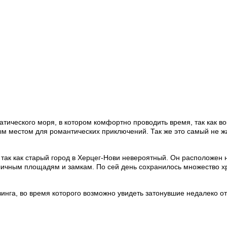
ического моря, в котором комфортно проводить время, так как вок
м местом для романтических приключений. Так же это самый не жар
так как старый город в Херцег-Нови невероятный. Он расположен 
личным площадям и замкам. По сей день сохранилось множество хр
нга, во время которого возможно увидеть затонувшие недалеко от