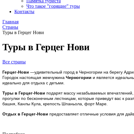
Памятка туриста
Что такое ”горящие” туры
Контакты
Главная
Страны
Туры в Герцег Нови
Туры в Герцег Нови
Все страны
Герцег-Нови
—удивительный город в Черногории на берегу Адриат
Городок настоящая жемчужина
Черногории
и является идеальны
идеально для отдыха с детьми.
Туры в Герцег-Нови
подарят массу незабываемых впечатлений, 
прогулки по бесконечным лестницам, которые приведут вас к раз
башня, Канлы Кула, крепость Шпаньола, форт Маре.
Отдых в Герцег-Нови
предоставляет отличные условия для дайви