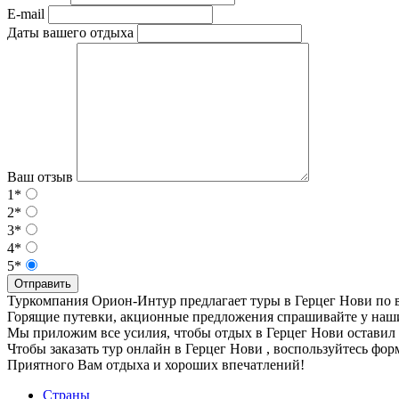
E-mail
Даты вашего отдыха
Ваш отзыв
1*
2*
3*
4*
5*
Отправить
Туркомпания Орион-Интур предлагает туры в Герцег Нови по
Горящие путевки, акционные предложения спрашивайте у наш
Мы приложим все усилия, чтобы отдых в Герцег Нови оставил 
Чтобы заказать тур онлайн в Герцег Нови , воспользуйтесь фо
Приятного Вам отдыха и хороших впечатлений!
Страны