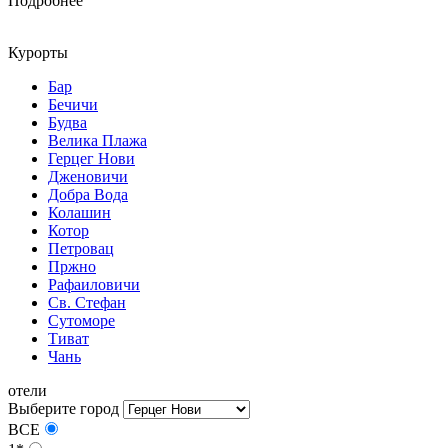
Подробнее
Курорты
Бар
Бечичи
Будва
Велика Плажа
Герцег Нови
Дженовичи
Добра Вода
Колашин
Котор
Петровац
Пржно
Рафаиловичи
Св. Стефан
Сутоморе
Тиват
Чань
отели
Выберите город
ВСЕ