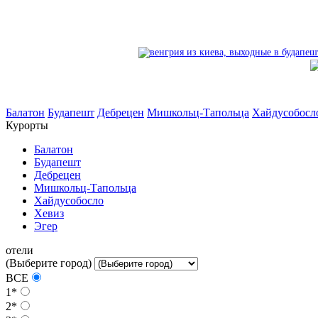
Балатон
Будапешт
Дебрецен
Мишкольц-Тапольца
Хайдусобосл
Курорты
Балатон
Будапешт
Дебрецен
Мишкольц-Тапольца
Хайдусобосло
Хевиз
Эгер
отели
(Выберите город)
ВСЕ
1*
2*