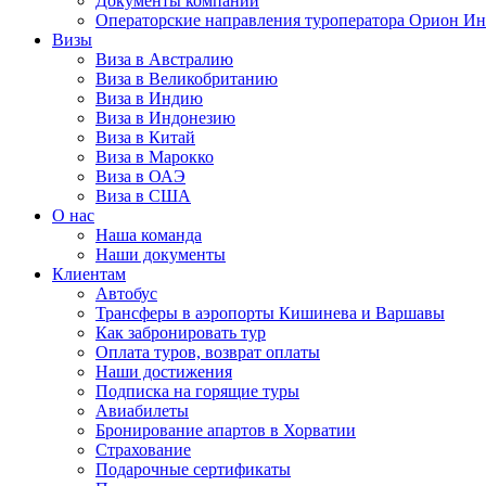
Документы компании
Операторские направления туроператора Орион Ин
Визы
Виза в Австралию
Виза в Великобританию
Виза в Индию
Виза в Индонезию
Виза в Китай
Виза в Марокко
Виза в ОАЭ
Виза в США
О нас
Наша команда
Наши документы
Клиентам
Автобус
Трансферы в аэропорты Кишинева и Варшавы
Как забронировать тур
Оплата туров, возврат оплаты
Наши достижения
Подписка на горящие туры
Авиабилеты
Бронирование апартов в Хорватии
Страхование
Подарочные сертификаты