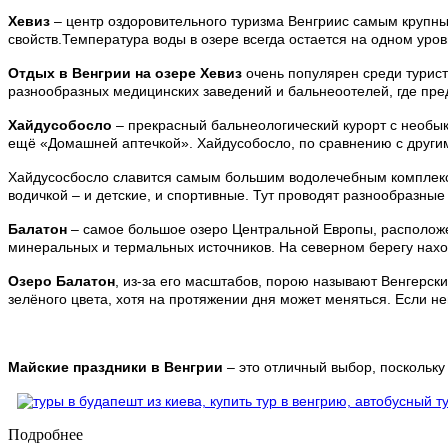
Хевиз
– центр оздоровительного туризма Венгриис самым крупны
свойств.Температура воды в озере всегда остается на одном уровн
Отдых в Венгрии на озере Хевиз
очень популярен среди турист
разнообразных медицинских заведений и бальнеоотелей, где пр
Хайдусобосло
– прекрасный бальнеологический курорт с необы
ещё «Домашней аптечкой». Хайдусобосло, по сравнению с другим
Хайдусосбосло славится самым большим водолечебным комплексом
водичкой – и детские, и спортивные. Тут проводят разнообразн
Балатон
– самое большое озеро Центральной Европы, расположен
минеральных и термальных источников. На северном берегу нахо
Озеро Балатон
, из-за его масштабов, порою называют Венгерск
зелёного цвета, хотя на протяжении дня может меняться. Если н
Майские праздники в Венгрии
– это отличный выбор, поскольку
Подробнее