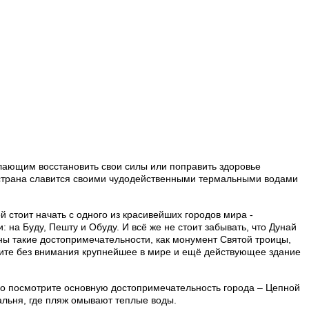
лающим восстановить свои силы или поправить здоровье
 страна славится своими чудодейственными термальными водами
 стоит начать с одного из красивейших городов мира -
: на Буду, Пешту и Обуду. И всё же не стоит забывать, что Дунай
ны такие достопримечательности, как монумент Святой троицы,
вите без внимания крупнейшее в мире и ещё действующее здание
но посмотрите основную достопримечательность города – Цепной
альня, где пляж омывают теплые воды.