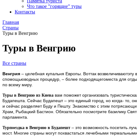
Памятка туриста
Что такое ”горящие” туры
Контакты
Главная
Страны
Туры в Венгрию
Туры в Венгрию
Все страны
Венгрия
– целебная купальня Европы. Воттак возвеличиваютэту 
спомощьюводных процедур, – более подходящегоместа для отдых
по всему миру.
вам поможет организовать туристическая
Туры в Венгрию из Киева
Будапешта. Сейчас Будапешт – это единый город, но когда- то, ок
и сейчас разделяет Буду и Пешту. Знакомство с этим потрясающ
Храм, Рыбацкий Бастион. Обязательно посмотрите базилику Свят
парламента.
– это возможность посетить лу
Турпоездка в Венгрию в Будапешт
мост. Многие страны могут похвастаться лечебными термальными 