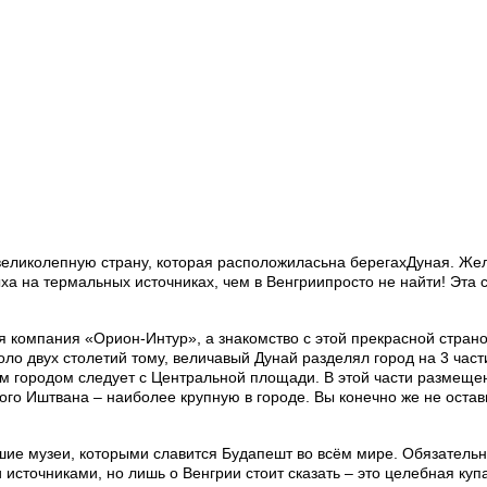
великолепную страну, которая расположиласьна берегахДуная. Же
а на термальных источниках, чем в Венгриипросто не найти! Эта
 компания «Орион-Интур», а знакомство с этой прекрасной страной
оло двух столетий тому, величавый Дунай разделял город на 3 части
им городом следует с Центральной площади. В этой части размеще
ого Иштвана – наиболее крупную в городе. Вы конечно же не оста
чшие музеи, которыми славится Будапешт во всём мире. Обязатель
источниками, но лишь о Венгрии стоит сказать – это целебная куп