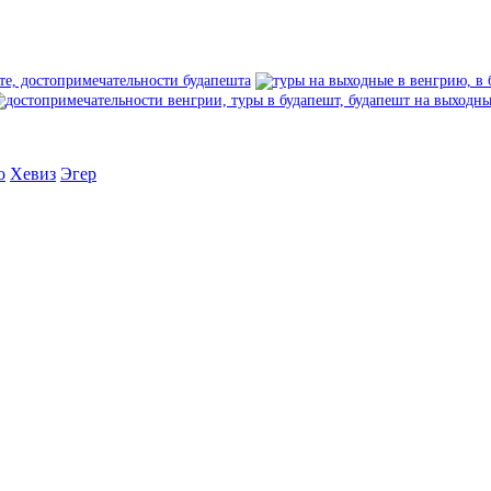
о
Хевиз
Эгер