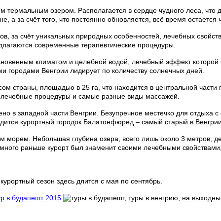
м термальным озером. Располагается в сердце чудного леса, что
е, а за счёт того, что постоянно обновляется, всё время остается 
ов, за счёт уникальных природных особенностей, лечебных свойст
едлагаются современные терапевтические процедуры.
кновенным климатом и целебной водой, лечебный эффект которой с
и городами Венгрии лидирует по количеству солнечных дней.
 страны, площадью в 25 га, что находится в центральной части го
ые лечебные процедуры и самые разные виды массажей.
о в западной части Венгрии. Безупречное местечко для отдыха с 
дится курортный городок Балатонфюред – самый старый в Венгрии
им морем. Небольшая глубина озера, всего лишь около 3 метров, д
емного раньше курорт был знаменит своими лечебными свойствами,
 курортный сезон здесь длится с мая по сентябрь.