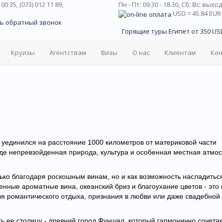
 00 35, (073) 012 11 89,
(067) 242 38
Пн - Пт: 09.30 - 18.30,
Сб: Вс: выхо
USD
= 45.84
EUR
ь обратный звонок
Горящие туры Египет от 350 USD
Круизы
Агентствам
Визы
О нас
Клиентам
Ко
 уединился на расстояние 1000 километров от материковой части
 где непревзойденная природа, культура и особенная местная атмо
ько благодаря роскошным винам, но и как возможность насладитьс
нные ароматные вина, океанский бриз и благоухание цветов - это 
я романтического отдыха, признания в любви или даже свадебной
ь ее столицу - древний город Фуншал, который гармонично сочетае