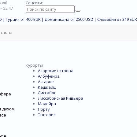
дной
Соцсети:
= 52.47
 | Турция от 400 EUR | Доминикана от 2500 USD | Словакия от 319 EUR
нтакты
Курорты
Азорские острова
Албуфейра
Алгарве
Кашкайш
Лиссабон
сфера
Лиссабонская Ривьера
Мадейра
я духом
Порту
Эшторил
все
т в