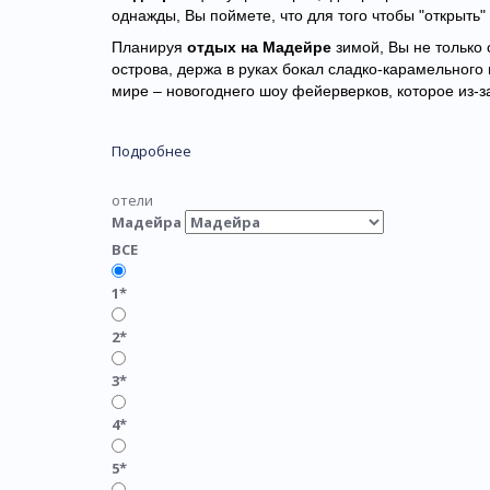
однажды, Вы поймете, что для того чтобы "открыть"
Пл
анируя
отдых на Мадейре
зимой, Вы не только
острова, держа в руках бокал сладко-карамельного
мире – новогоднего шоу фейерверков, которое из-з
Подробнее
отели
Мадейра
ВСЕ
1*
2*
3*
4*
5*