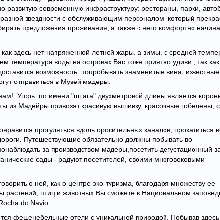
но развитую современную инфраструктуру: рестораны, парки, авто
 разной звездности с обслуживающим персоналом, который прекра
бирать предложения проживания, а также с него комфортно начина
к как здесь нет напряженной летней жары, а зимы, с средней темпе
ем температура воды на островах Вас тоже приятно удивит, так как
едоставится возможность попробывать знаменитые вина, известные
гут отправиться в Музей мадеры.
нам! Угорь по имени "шпага" двухметровой длины является коро
сты из Мадейры привозят красивую вышивку, красочные гобелены, с
онравится прогуляться вдоль оросительных каналов, прокатиться 
дороги.
Путешествующие обязательно должны побывать во
понаблюдать за производством мадеры,посетить дегустационный за
отанические сады - радуют посетителей, своими многовековыми
оворить о ней, как о центре эко-туризма, благодаря множеству ее
ы растений, птиц и животных Вы сможете в Национальном заповедн
иRocha do Navio.
аются фешенебельные отели с уникальной природой. Побывав здесь