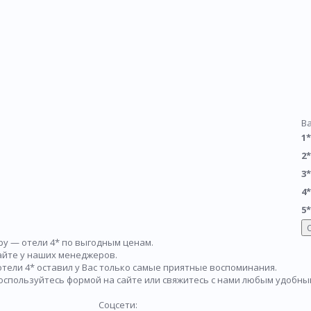
В
1*
2*
3*
4*
5*
у — отели 4* по выгодным ценам.
айте у наших менеджеров.
тели 4* оставил у Вас только самые приятные воспоминания.
воспользуйтесь формой на сайте или свяжитесь с нами любым удобным
Соцсети: