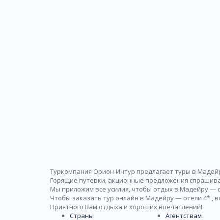
Туркомпания Орион-Интур предлагает туры в Мадейр
Горящие путевки, акционные предложения спрашив
Мы приложим все усилия, чтобы отдых в Мадейру — о
Чтобы заказать тур онлайн в Мадейру — отели 4* , 
Приятного Вам отдыха и хороших впечатлений!
Страны
Агентствам