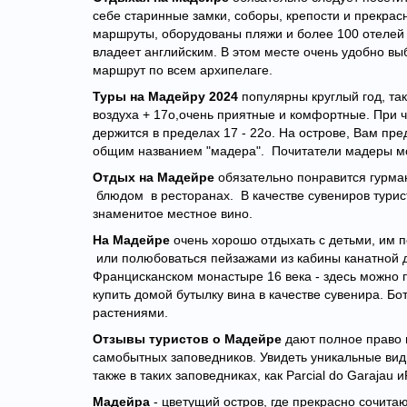
себе старинные замки, соборы, крепости и прекрас
маршруты, оборудованы пляжи и более 100 отелей
владеет английским. В этом месте очень удобно вы
маршрут по всем архипелаге.
Туры на Мадейру 2024
популярны круглый год, та
воздуха + 17о,очень приятные и комфортные. При ч
держится в пределах 17 - 22о. На острове, Вам пр
общим названием "мадера". Почитатели мадеры мо
Отдых на Мадейре
обязательно понравится гурма
блюдом в ресторанах.
В качестве сувениров тури
знаменитое местное вино.
На Мадейре
очень хорошо отдыхать с детьми, им п
или полюбоваться пейзажами из кабины канатной 
Францисканском монастыре 16 века - здесь можно 
купить домой бутылку вина в качестве сувенира. Б
растениями.
Отзывы туристов о Мадейре
дают полное право г
самобытных заповедников. Увидеть уникальные вид
также в таких заповедниках, как Parcial do Garajau 
Мадейра
- цветущий остров, где прекрасно сочит