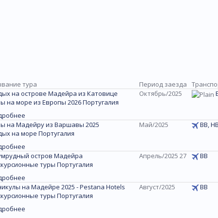
звание тура
Период заезда
Транспо
дых на острове Мадейра из Катовице
Октябрь/2025
ы на море из Европы 2026 Португалия
дробнее
ры на Мадейру из Варшавы 2025
Май/2025
ВВ, HB
дых на море Португалия
дробнее
умрудный остров Мадейра
Апрель/2025 27
ВВ
скурсионные туры Португалия
дробнее
икулы на Мадейре 2025 - Pestana Hotels
Август/2025
ВВ
скурсионные туры Португалия
дробнее