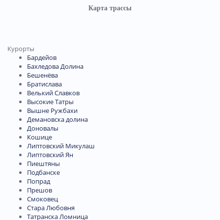
Карта трассы
Курорты
Бардейов
Бахледова Долина
Бешенёва
Братислава
Велький Славков
Высокие Татры
Вышне Ружбахи
Демановска долина
Доновалы
Кошице
Липтовский Микулаш
Липтовский Ян
Пиештяны
Подбанске
Попрад
Прешов
Смоковец
Стара Любовня
Татранска Ломница