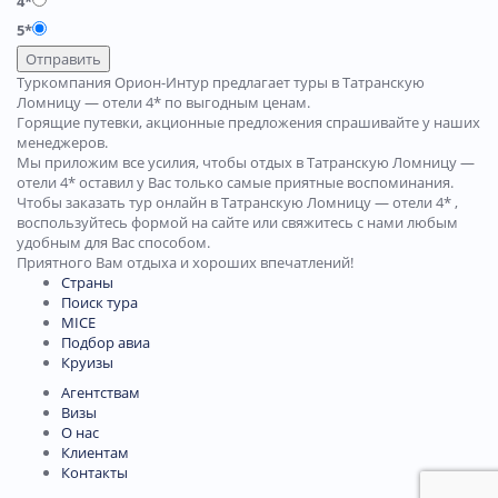
4*
5*
Отправить
Туркомпания Орион-Интур предлагает туры в Татранскую
Ломницу — отели 4* по выгодным ценам.
Горящие путевки, акционные предложения спрашивайте у наших
менеджеров.
Мы приложим все усилия, чтобы отдых в Татранскую Ломницу —
отели 4* оставил у Вас только самые приятные воспоминания.
Чтобы заказать тур онлайн в Татранскую Ломницу — отели 4* ,
воспользуйтесь формой на сайте или свяжитесь с нами любым
удобным для Вас способом.
Приятного Вам отдыха и хороших впечатлений!
Страны
Поиск тура
MICE
Подбор авиа
Круизы
Агентствам
Визы
О нас
Клиентам
Контакты