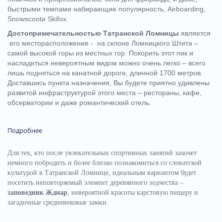
быстрыми темпами набирающие популярность, Airboarding,
Snowscootи Skifox.
Достопримечательностью Татранской Ломницы
является
его месторасположение - на склоне Ломницкого Штита –
самой высокой горы из местных гор. Покорить этот пик и
насладиться невероятным видом можно очень легко – всего
лишь подняться на канатной дороге, длинной 1700 метров.
Доставшись пункта назначения, Вы будете приятно удивлены
развитой инфраструктурой этого места – рестораны, кафе,
обсерватории и даже романтический отель.
Подробнее
Для тех, кто после увлекательных спортивных занятий захочет
немного побродить и более близко познакомиться со словатской
культурой в Татранской Ломнице, идеальным вариантом будет
посетить неповторяемый элемент деревянного зодчества –
заповедник Ждиар
, невероятной красоты карстовую пещеру и
загадочные средневековые замки.