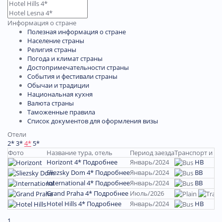
Информация о стране
Полезная информация о стране
Население страны
Религия страны
Погода и климат страны
Достопримечательности страны
События и фестивали страны
Обычаи и традиции
Национальная кухня
Валюта страны
Таможенные правила
Список документов для оформления визы
Отели
2*
3*
4*
5*
Фото
Название тура, отель
Период заезда
Транспорт и п
Horizont 4*
Подробнее
Январь/2024
HB
Sliezsky Dom 4*
Подробнее
Январь/2024
BB
International 4*
Подробнее
Январь/2024
BB
Grand Praha 4*
Подробнее
Июль/2026
Hotel Hills 4*
Подробнее
Январь/2024
HB
1