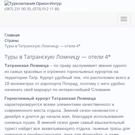
(067) 231 00 35, (073) 012 11 89,
(067) 242 38 60
Toggl
naviga
Главная
Страны
Туры в Татранскую Ломницу — отели 4*
Туры в Татранскую Ломницу — отели 4*
Татранская Ломница
– по праву заслуживает звания одного
из самых красивых и огромних горнолыжных курортов на
территории Татр. Курорт удобный тем, что расположен всего в
18 километрах от аэропорта Попрад, поэтому с него удобно
начинать свой маршрут по интереснейшей Словакии.
Горнолижный курорт Татранская Ломница
характеризируется всеми элементами качественного и
современного места отдыха. Зимний сезон начинается с
декабря и длится до начала мая, благодаря использования
снежных пушек. В зимний сезон даже самый взыскательный
турист найдет все захватывающего отдыха: лыжные трасы для
новичков и профессионалов, зона для фрирайда, и даже,