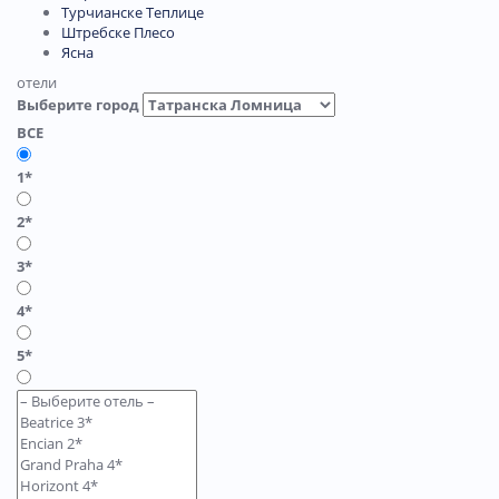
Турчианске Теплице
Штребске Плесо
Ясна
отели
Выберите город
ВСЕ
1*
2*
3*
4*
5*