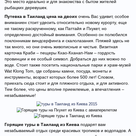
Это место идеально и для знакомства с бытом жителей
рыбацких деревушек.
Путевка в Таиланд цена на двоих
очень Вас удивит, особое
вниманиен стоит удеоить относительно новому курорту, еще
не такому раскрученному, как Паттайя и Пхукет, но
определенно достойный внимания. Особенно он полюбился
поклонникам виндсерфинга и скалолазания. Пляжей здесь не
так много, но они очень живописные и чистые. Визитная
карточка Краби – пещеры Кхао-Кханап-Нам – гордость
провинции и ее особый символ. Добраться до них можно по
воде. Стоит также посетить национальные парки и храм-музей
Wat Klong Tom, где собраны камни, посуда, монеты и
инструменты, возраст которых более 500 лет! Словом,
приехать сюда стоит и для пляжного отдыха, и для активного.
Тем более, что цены вполне приемлемые, а впечатления –
незабываемые!
Горящие туры в Таиланд из Киева
подарят вам
незабываемый отдых среди красивых тропиков и водопадов. А