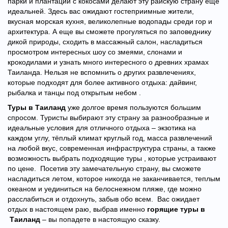
парки и плантации с кокосами делают эту райскую страну еще
идеальней. Здесь вас ожидают гостеприимные жители,
вкусная морская кухня, великолепные водопады среди гор и
архитектура. А еще вы сможете прогуляться по заповеднику
дикой природы, сходить в массажный салон, насладиться
просмотром интересных шоу со змеями, слонами и
крокодилами и узнать много интересного о древних храмах
Таиланда. Нельзя не вспомнить о других развлечениях,
которые подходят для более активного отдыха: дайвинг,
рыбалка и танцы под открытым небом .
Туры в Таиланд
уже долгое время пользуются большим
спросом. Туристы выбирают эту страну за разнообразные и
идеальные условия для отличного отдыха – экзотика на
каждом углу, тёплый климат круглый год, масса развлечений
на любой вкус, современная инфраструктура страны, а также
возможность выбрать подходящие туры , которые устраивают
по цене.
Посетив эту замечательную страну, вы сможете
насладиться летом, которое никогда не заканчивается, теплым
океаном и уединиться на белоснежном пляже, где можно
расслабиться и отдохнуть, забыв обо всем. Вас ожидает
отдых в настоящем раю, выбрав именно
горящие туры в
Таиланд
– вы попадете в настоящую сказку.