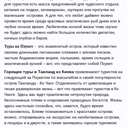
для туристов есть масса предложений для чудесного отдыха:
катания на лодках, катамаранах, скутерах или прогулки на
маленькие островки. А для тех, кто любит дайвинг можно
провести время среди красивых экзотических рыб днем или в
любое ночное время. Любителям ночной жизни тоже скучно
не будет, здесь можно найти большое количество дискотек,
ночных клубов и баров.
это знаменитый остров, который известен
Туры на Пхукет -
своими длинными песчаными пляжами с мягким песком,
чистым Андаманским морем, пальмами, ярким солнцем и
экзотической кухней – вот, что представляет собой Пхукет.
Горящие туры в Таиланд из Киева
привлекаеют туристов на
следующий за Пхукетом по масштабом и своей популярности
остров Таиланда - Ко Чанг. Отдаленность от цивилизации и
тихая размеренная жизнь – вот что привлекает туристов в Ко
Чанге. Здесь вас ждет практически нетронутая природа,
белоснежные пляжи и очарование природных богатств. Жизнь
здесь настолько спокойна, что, кажется, будто время
остановилось. Ближе познакомиться с красотами острова
можно, отправившись на экскурсию на необитаемые острова,
в пещеры и в джунгли, а также занявшись горным туризмом.