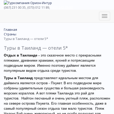
(067) 231 00 35, (073) 012 11 89,
(067) 242 38 60
Toggl
navig
Главная
Страны
Туры в Таиланд — отели 5*
Туры в Таиланд — отели 5*
Отдых в Таиланде -
это сказочное место с прекрасными
пляжами, древними храмами, кухней и потрясающим
подводным миром. Именно поэтому дайвинг является
популярным видом отдыха среди туристов.
Туры в Таиланд
представляют идеальным местом для
дайвинга является остров - Пхукет. В его подводном мире
собраны удивительные существа и большая разновидность
морских кораллов. А вот пляжи Таиланда это рай для
туристов. Найтон песчаный и очень уютный пляж, расположен
на севере острова Пхукета. Его главная особенность, даже в
самый популярный сезон отдыха там мало туристов. Пляж
Чалонг Бэй очень живописный, но не особо подходит для