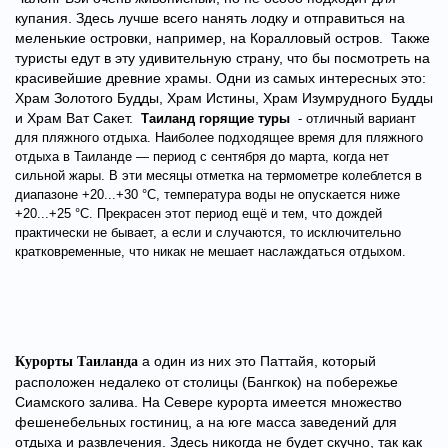
купания. Здесь лучше всего нанять лодку и отправиться на
меленькие островки, например, на Коралловый остров. Также
туристы едут в эту удивительную страну, что бы посмотреть на
красивейшие древние храмы. Одни из самых интересных это:
Храм Золотого Будды, Храм Истины, Храм Изумрудного Будды
и Храм Ват Сакет.
Таиланд горящие туры
- отличный вариант
для пляжного отдыха. Наиболее подходящее время для пляжного
отдыха в Таиланде — период с сентября до марта, когда нет
сильной жары. В эти месяцы отметка на термометре колеблется в
диапазоне +20...+30 °С, температура воды не опускается ниже
+20...+25 °C. Прекрасен этот период ещё и тем, что дождей
практически не бывает, а если и случаются, то исключительно
кратковременные, что никак не мешает наслаждаться отдыхом.
а один из них это Паттайя, который
Курорты Таиланда
расположен недалеко от столицы (Бангкок) на побережье
Сиамского залива. На Севере курорта имеется множество
фешенебельных гостиниц, а на юге масса заведений для
отдыха и развлечения. Здесь никогда не будет скучно, так как