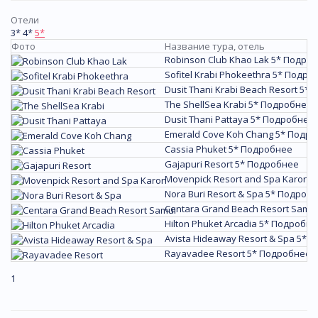
Отели
3*
4*
5*
Фото
Название тура, отель
Robinson Club Khao Lak 5*
Подроб
Sofitel Krabi Phokeethra 5*
Подро
Dusit Thani Krabi Beach Resort 5*
П
The ShellSea Krabi 5*
Подробнее
Dusit Thani Pattaya 5*
Подробнее
Emerald Cove Koh Chang 5*
Подро
Cassia Phuket 5*
Подробнее
Gajapuri Resort 5*
Подробнее
Movenpick Resort and Spa Karon 5
Nora Buri Resort & Spa 5*
Подробн
Centara Grand Beach Resort Samui
Hilton Phuket Arcadia 5*
Подробне
Avista Hideaway Resort & Spa 5*
П
Rayavadee Resort 5*
Подробнее
1