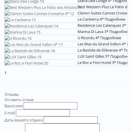
Diana Dea Lodge 4*
Подробне
Best Western Plus Le Patio des 
Clarion Suites Cannes Croisett
Le Canberra 4*
Подробнее
Residence Les Calanques 3*
По
Marina Di Lava 3*
Подробнее
U Ricordu 4*
Подробнее
Les Mas du Grand Vallon 4*
По
La Bastide de lOliveraie 4*
Под
LUX Saint Gilles 5*
Подробнее
Le Roc e Fiori Hotel 3*
Подроб
1
Отзывы
Оставить отзыв
Ваше имя
E-mail
Даты вашего отдыха