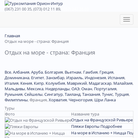
(067) 231 00 35, (073) 012 11 89,
(067) 242 38 60
Toggl
naviga
Главная
Отдых на море - страна: Франция
Отдых на море - страна: Франция
Все
,
Албания
,
Аруба
,
Болгария
,
Вьетнам
,
Гамбия
,
Греция
,
Доминиканa
,
Египет
,
Занзибар
,
Израиль
,
Индонезия
,
Испания
,
Италия
,
Кения
,
Кипр
,
Колумбия
,
Маврикий
,
Мадагаскар
,
Малайзия
,
Мальдивы
,
Мексика
,
Нидерланды
,
ОАЭ
,
Оман
,
Португалия
,
Румыния
,
Сейшелы
,
Сингапур
,
Таиланд
,
Танзания
,
Тунис
,
Турция
,
Филиппины
,
Франция
,
Хорватия
,
Черногория
,
Шри Ланка
Туры
Фото
Название тура
Отдых на Французской Ривьере
П
Пляжи Европы
Подробнее
На море в Испанию + Ницца
Подр