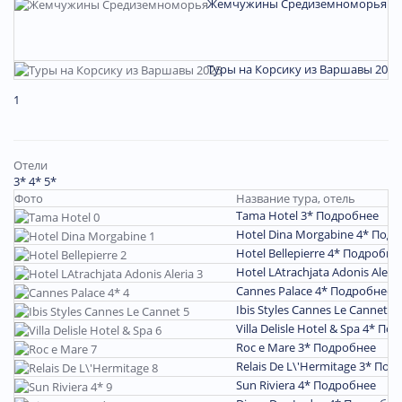
Жемчужины Средиземноморья
П
Туры на Корсику из Варшавы 2025
1
Отели
3*
4*
5*
Фото
Название тура, отель
Tama Hotel 3*
Подробнее
Hotel Dina Morgabine 4*
Подр
Hotel Bellepierre 4*
Подробне
Hotel LAtrachjata Adonis Aleri
Cannes Palace 4*
Подробнее
Ibis Styles Cannes Le Cannet 3
Villa Delisle Hotel & Spa 4*
Под
Roc e Mare 3*
Подробнее
Relais De L\'Hermitage 3*
Под
Sun Riviera 4*
Подробнее