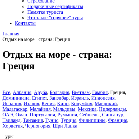
Страхование
Подарочные сертификаты
Памятка туриста
Что такое ”горящие” туры
Контакты
Главная
Отдых на море - страна: Греция
Отдых на море - страна:
Греция
Все
,
Албания
,
Аруба
,
Болгария
,
Вьетнам
,
Гамбия
,
Греция
,
Доминиканa
,
Египет
,
Занзибар
,
Израиль
,
Индонезия
,
Испания
,
Италия
,
Кения
,
Кипр
,
Колумбия
,
Маврикий
,
Мадагаскар
,
Малайзия
,
Мальдивы
,
Мексика
,
Нидерланды
,
ОАЭ
,
Оман
,
Португалия
,
Румыния
,
Сейшелы
,
Сингапур
,
Таиланд
,
Танзания
,
Тунис
,
Турция
,
Филиппины
,
Франция
,
Хорватия
,
Черногория
,
Шри Ланка
Туры