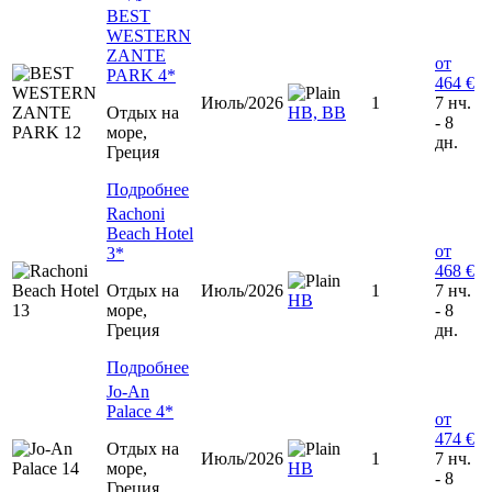
BEST
WESTERN
ZANTE
от
PARK 4*
464 €
Июль/2026
1
7 нч.
Отдых на
HB, BB
- 8
море,
дн.
Греция
Подробнее
Rachoni
Beach Hotel
от
3*
468 €
Отдых на
Июль/2026
1
7 нч.
HB
море,
- 8
Греция
дн.
Подробнее
Jo-An
Palace 4*
от
474 €
Отдых на
Июль/2026
1
7 нч.
море,
HB
- 8
Греция