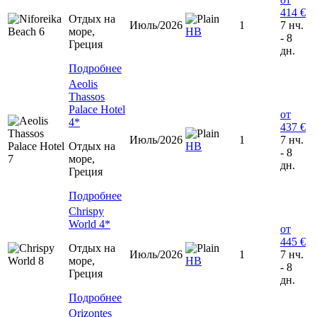
414 €
Отдых на
Июль/2026
1
7 нч.
море,
НВ
- 8
Греция
дн.
Подробнее
Aeolis
Thassos
Palace Hotel
от
4*
437 €
Июль/2026
1
7 нч.
Отдых на
HB
- 8
море,
дн.
Греция
Подробнее
Chrispy
World 4*
от
445 €
Отдых на
Июль/2026
1
7 нч.
море,
HB
- 8
Греция
дн.
Подробнее
Orizontes