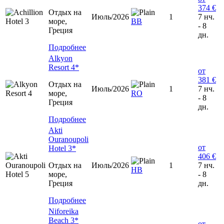
374 €
Отдых на
Июль/2026
1
7 нч.
море,
ВВ
- 8
Греция
дн.
Подробнее
Alkyon
Resort 4*
от
381 €
Отдых на
Июль/2026
1
7 нч.
море,
RO
- 8
Греция
дн.
Подробнее
Akti
Ouranoupoli
от
Hotel 3*
406 €
Отдых на
Июль/2026
1
7 нч.
HB
море,
- 8
Греция
дн.
Подробнее
Niforeika
Beach 3*
от