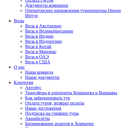
Оплата счётов
Документы компании
Операторские направления туроператора Орион
Интур
Визы
Виза в Австралию
Виза в Великобританию
Виза в Индию
Виза в Индонезию
Виза в Китай
Виза в Марокко
Виза в ОАЭ
Виза в США
О нас
Наша команда
Наши документы
Клиентам
Автобус
Трансферы в аэропорты Кишинева и Варшавы
Как забронировать тур
Оплата туров, возврат оплаты
Наши достижения
Подписка на горящие туры
Авиабилеты
Бронирование апартов в Хорватии