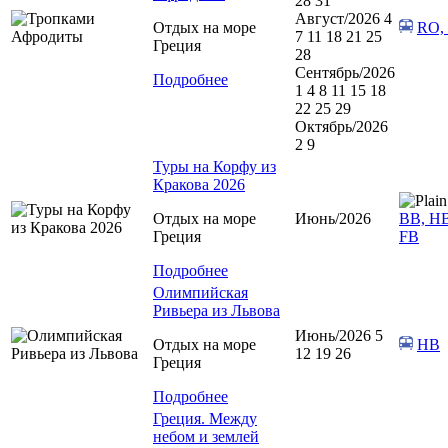
28 31
Август/2026 4
Отдых на море
RO,
7 11 18 21 25
Греция
28
Сентябрь/2026
Подробнее
1 4 8 11 15 18
22 25 29
Октябрь/2026
2 9
Туры на Корфу из
Кракова 2026
Отдых на море
Июнь/2026
BB, HB
Греция
FB
Подробнее
Олимпийская
Ривьера из Львова
Июнь/2026 5
Отдых на море
HB
12 19 26
Греция
Подробнее
Греция. Между
небом и землей