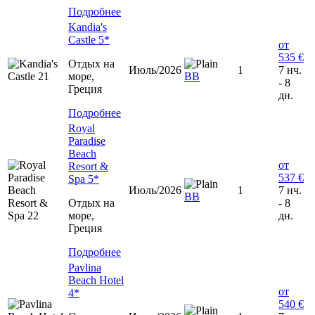
Подробнее
Kandia's
Castle 5*
от
535 €
Отдых на
Июль/2026
1
7 нч.
море,
BB
- 8
Греция
дн.
Подробнее
Royal
Paradise
Beach
от
Resort &
537 €
Spa 5*
Июль/2026
1
7 нч.
BB
Отдых на
- 8
море,
дн.
Греция
Подробнее
Pavlina
Beach Hotel
от
4*
540 €