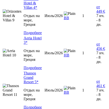
Hotel &
от
Villas 4*
449 €
Отдых на
Июль/2026
1
7 нч.
BB
море,
- 8
Греция
дн.
Подробнее
Aeria Hotel
3*
от
456 €
Отдых на
Июль/2026
1
7 нч.
море,
НВ
- 8
Греция
дн.
Подробнее
Thassos
Grand
от
Resort 5*
461 €
Отдых на
Июль/2026
1
7 нч.
BB
море,
- 8
Греция
дн.
Подробнее