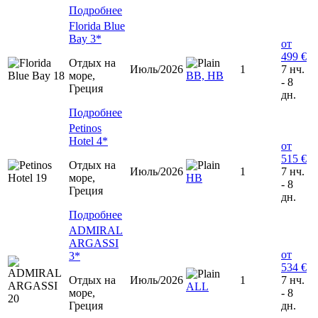
Подробнее
Florida Blue
Bay 3*
от
499 €
Отдых на
Июль/2026
1
7 нч.
море,
ВВ, HB
- 8
Греция
дн.
Подробнее
Petinos
Hotel 4*
от
515 €
Отдых на
Июль/2026
1
7 нч.
море,
HB
- 8
Греция
дн.
Подробнее
ADMIRAL
ARGASSI
от
3*
534 €
Отдых на
Июль/2026
1
7 нч.
ALL
море,
- 8
Греция
дн.