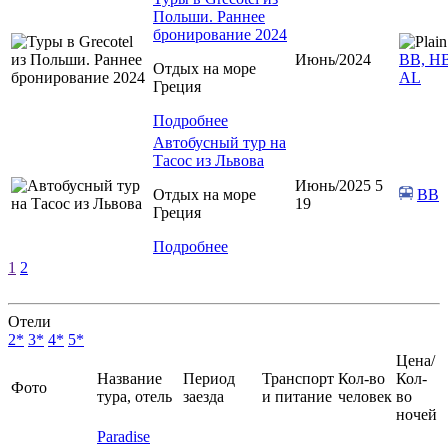
Польши. Раннее
бронирование 2024
Июнь/2024
ВВ, НВ
Отдых на море
AL
Греция
Подробнее
Автобусный тур на
Тасос из Львова
Июнь/2025 5
Отдых на море
BB
19
Греция
Подробнее
1
2
Отели
2*
3*
4*
5*
Цена/
Название
Период
Транспорт
Кол-во
Кол-
Фото
тура, отель
заезда
и питание
человек
во
ночей
Paradise