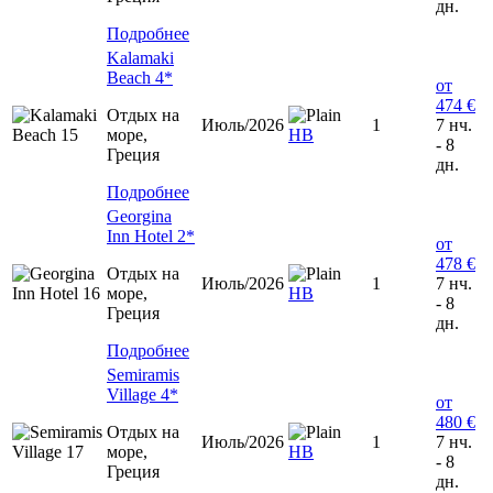
дн.
Подробнее
Kalamaki
Beach 4*
от
474 €
Отдых на
Июль/2026
1
7 нч.
море,
HB
- 8
Греция
дн.
Подробнее
Georgina
Inn Hotel 2*
от
478 €
Отдых на
Июль/2026
1
7 нч.
море,
HB
- 8
Греция
дн.
Подробнее
Semiramis
Village 4*
от
480 €
Отдых на
Июль/2026
1
7 нч.
море,
HB
- 8
Греция
дн.