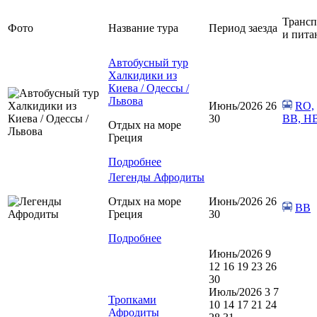
Трансп
Фото
Название тура
Период заезда
и пита
Автобусный тур
Халкидики из
Киева / Одессы /
Львова
Июнь/2026 26
RO,
30
BB, H
Отдых на море
Греция
Подробнее
Легенды Афродиты
Отдых на море
Июнь/2026 26
ВВ
Греция
30
Подробнее
Июнь/2026 9
12 16 19 23 26
30
Июль/2026 3 7
Тропками
10 14 17 21 24
Афродиты