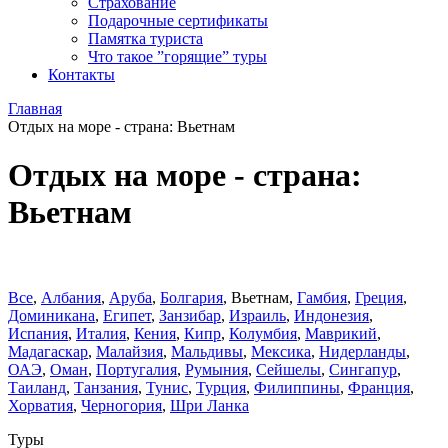
Страхование
Подарочные сертификаты
Памятка туриста
Что такое ”горящие” туры
Контакты
Главная
Отдых на море - страна: Вьетнам
Отдых на море - страна:
Вьетнам
Все
,
Албания
,
Аруба
,
Болгария
,
Вьетнам
,
Гамбия
,
Греция
,
Доминиканa
,
Египет
,
Занзибар
,
Израиль
,
Индонезия
,
Испания
,
Италия
,
Кения
,
Кипр
,
Колумбия
,
Маврикий
,
Мадагаскар
,
Малайзия
,
Мальдивы
,
Мексика
,
Нидерланды
,
ОАЭ
,
Оман
,
Португалия
,
Румыния
,
Сейшелы
,
Сингапур
,
Таиланд
,
Танзания
,
Тунис
,
Турция
,
Филиппины
,
Франция
,
Хорватия
,
Черногория
,
Шри Ланка
Туры