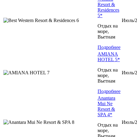
Resort &
Residences
5*
Июль/2
Отдых на
море,
Вьетнам
Подробнее
AMIANA
HOTEL 5*
Отдых на
Июль/2
море,
Вьетнам
Подробнее
Anantara
Mui Ne
Resort &
SPA 4*
Июль/2
Отдых на
море,
Вьетнам