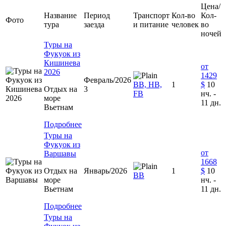
Цена/
Название
Период
Транспорт
Кол-во
Кол-
Фото
тура
заезда
и питание
человек
во
ночей
Туры на
Фукуок из
Кишинева
от
2026
1429
Февраль/2026
ВВ, HB,
1
$
10
Отдых на
3
FB
нч. -
море
11 дн.
Вьетнам
Подробнее
Туры на
Фукуок из
от
Варшавы
1668
Отдых на
Январь/2026
1
$
10
BB
море
нч. -
Вьетнам
11 дн.
Подробнее
Туры на