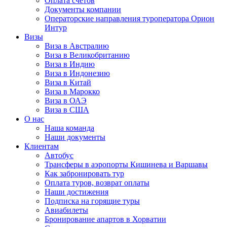
Оплата счётов
Документы компании
Операторские направления туроператора Орион
Интур
Визы
Виза в Австралию
Виза в Великобританию
Виза в Индию
Виза в Индонезию
Виза в Китай
Виза в Марокко
Виза в ОАЭ
Виза в США
О нас
Наша команда
Наши документы
Клиентам
Автобус
Трансферы в аэропорты Кишинева и Варшавы
Как забронировать тур
Оплата туров, возврат оплаты
Наши достижения
Подписка на горящие туры
Авиабилеты
Бронирование апартов в Хорватии