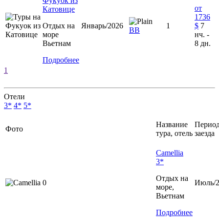
Фукуок из
от
Катовице
1736
Отдых на
Январь/2026
1
$
7
ВВ
море
нч. -
Вьетнам
8 дн.
Подробнее
1
Отели
3*
4*
5*
Название
Перио
Фото
тура, отель
заезда
Camellia
3*
Отдых на
Июль/2
море,
Вьетнам
Подробнее