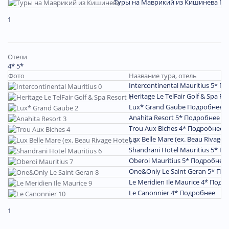
Туры на Маврикий из Кишинева
По
1
Отели
4*
5*
Фото
Название тура, отель
Intercontinental Mauritius 5*
По
Heritage Le TelFair Golf & Spa Re
Lux* Grand Gaube
Подробнее
Anahita Resort 5*
Подробнее
Trou Aux Biches 4*
Подробнее
Lux Belle Mare (ex. Beau Rivage 
Shandrani Hotel Mauritius 5*
По
Oberoi Mauritius 5*
Подробнее
One&Only Le Saint Geran 5*
Под
Le Meridien Ile Maurice 4*
Подр
Le Canonnier 4*
Подробнее
1