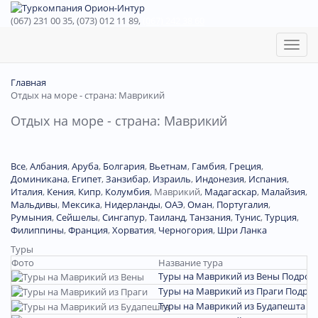
(067) 231 00 35, (073) 012 11 89,
(067) 242 38 60
Toggl
naviga
Главная
Отдых на море - страна: Маврикий
Отдых на море - страна: Маврикий
Все
,
Албания
,
Аруба
,
Болгария
,
Вьетнам
,
Гамбия
,
Греция
,
Доминиканa
,
Египет
,
Занзибар
,
Израиль
,
Индонезия
,
Испания
,
Италия
,
Кения
,
Кипр
,
Колумбия
,
Маврикий
,
Мадагаскар
,
Малайзия
,
Мальдивы
,
Мексика
,
Нидерланды
,
ОАЭ
,
Оман
,
Португалия
,
Румыния
,
Сейшелы
,
Сингапур
,
Таиланд
,
Танзания
,
Тунис
,
Турция
,
Филиппины
,
Франция
,
Хорватия
,
Черногория
,
Шри Ланка
Туры
Фото
Название тура
Туры на Маврикий из Вены
Подроб
Туры на Маврикий из Праги
Подро
Туры на Маврикий из Будапешта
П