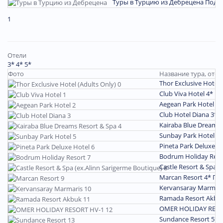
Туры в Турцию из Дебрецена
Подр
1
Отели
3*
4*
5*
Фото
Название тура, отел
Thor Exclusive Hotel 
Club Viva Hotel 4*
По
Aegean Park Hotel 3
Club Hotel Diana 3*
П
Kairaba Blue Dreams 
Sunbay Park Hotel 4
Pineta Park Deluxe H
Bodrum Holiday Reso
Castle Resort & Spa (
Marcan Resort 4*
По
Kervansaray Marmari
Ramada Resort Akbu
OMER HOLIDAY RESO
Sundance Resort 5*