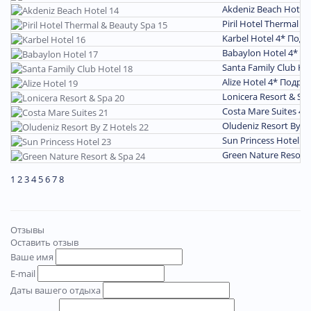
Akdeniz Beach Hotel
Piril Hotel Thermal &
Karbel Hotel 4*
Подр
Babaylon Hotel 4*
По
Santa Family Club Ho
Alize Hotel 4*
Подро
Lonicera Resort & Sp
Costa Mare Suites 4*
Oludeniz Resort By Z
Sun Princess Hotel 3
Green Nature Resort
1
2
3
4
5
6
7
8
Отзывы
Оставить отзыв
Ваше имя
E-mail
Даты вашего отдыха