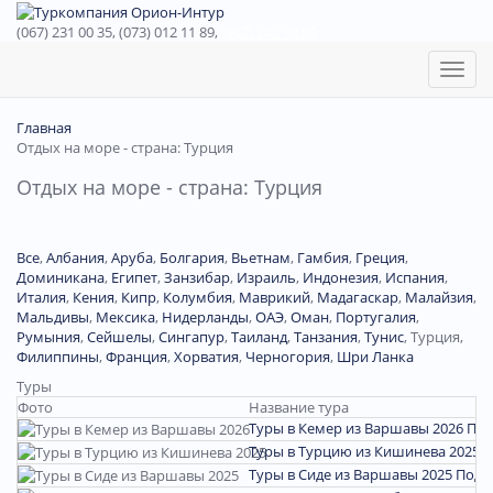
(067) 231 00 35, (073) 012 11 89,
(067) 242 38 60
Toggl
naviga
Главная
Отдых на море - страна: Турция
Отдых на море - страна: Турция
Все
,
Албания
,
Аруба
,
Болгария
,
Вьетнам
,
Гамбия
,
Греция
,
Доминиканa
,
Египет
,
Занзибар
,
Израиль
,
Индонезия
,
Испания
,
Италия
,
Кения
,
Кипр
,
Колумбия
,
Маврикий
,
Мадагаскар
,
Малайзия
,
Мальдивы
,
Мексика
,
Нидерланды
,
ОАЭ
,
Оман
,
Португалия
,
Румыния
,
Сейшелы
,
Сингапур
,
Таиланд
,
Танзания
,
Тунис
,
Турция
,
Филиппины
,
Франция
,
Хорватия
,
Черногория
,
Шри Ланка
Туры
Фото
Название тура
Туры в Кемер из Варшавы 2026
Под
Туры в Турцию из Кишинева 2025
П
Туры в Сиде из Варшавы 2025
Подр