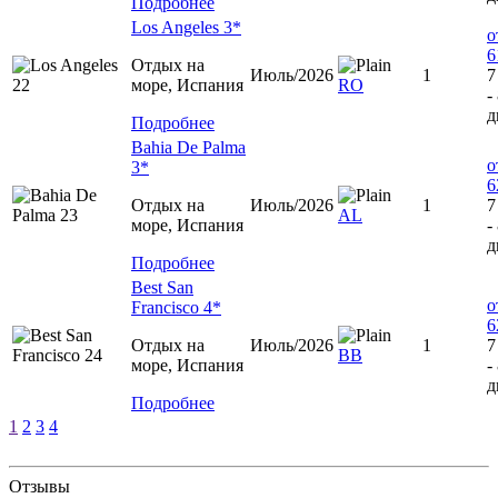
Подробнее
Los Angeles 3*
о
6
Отдых на
Июль/2026
1
7
море, Испания
RO
-
д
Подробнее
Bahia De Palma
о
3*
6
Отдых на
Июль/2026
1
7
AL
море, Испания
-
д
Подробнее
Best San
о
Francisco 4*
6
Отдых на
Июль/2026
1
7
BB
море, Испания
-
д
Подробнее
1
2
3
4
Отзывы