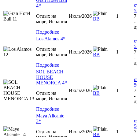
Gran Hotel Bali
о
4*
5
Отдых на
Июль/2026
1
7
BB
море, Испания
-
д
Подробнее
Los Alamos 4*
о
5
Отдых на
Июль/2026
1
7
море, Испания
BB
-
д
Подробнее
SOL BEACH
HOUSE
о
MENORCA 4*
5
Июль/2026
1
7
Отдых на
ВВ
-
море, Испания
д
Подробнее
Maya Alicante
о
3*
5
Отдых на
Июль/2026
1
7
BB