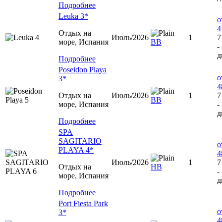
Подробнее
Leuka 3*
о
4
Отдых на
Июль/2026
1
7
море, Испания
BB
-
д
Подробнее
Poseidon Playa
о
3*
4
Отдых на
Июль/2026
1
7
BB
море, Испания
-
д
Подробнее
SPA
SAGITARIO
о
PLAYA 4*
4
Июль/2026
1
7
Отдых на
НВ
-
море, Испания
д
Подробнее
Port Fiesta Park
о
3*
4