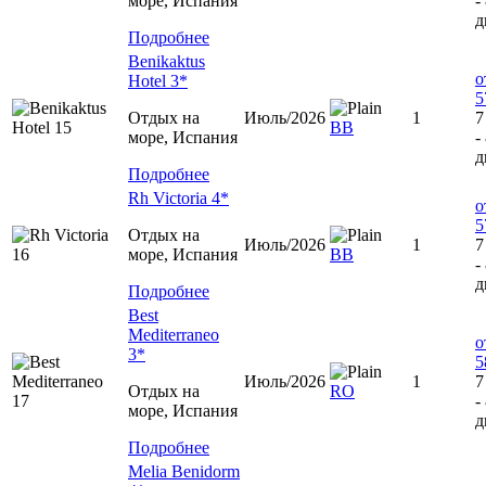
море, Испания
-
д
Подробнее
Benikaktus
о
Hotel 3*
5
Отдых на
Июль/2026
1
7
BB
море, Испания
-
д
Подробнее
Rh Victoria 4*
о
5
Отдых на
Июль/2026
1
7
море, Испания
BB
-
д
Подробнее
Best
Mediterraneo
о
3*
5
Июль/2026
1
7
Отдых на
RO
-
море, Испания
д
Подробнее
Melia Benidorm