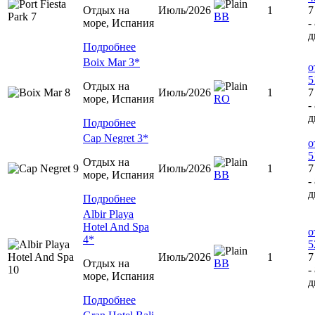
Отдых на
Июль/2026
1
7
ВВ
море, Испания
-
д
Подробнее
Boix Mar 3*
о
5
Отдых на
Июль/2026
1
7
море, Испания
RO
-
д
Подробнее
Cap Negret 3*
о
5
Отдых на
Июль/2026
1
7
море, Испания
BB
-
д
Подробнее
Albir Playa
Hotel And Spa
о
4*
5
Июль/2026
1
7
Отдых на
BB
-
море, Испания
д
Подробнее