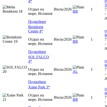
о
4*
5
Отдых на
Июль/2026
1
7
BB
море, Испания
-
д
Подробнее
Benidorm
о
Centre 4*
6
Отдых на
Июль/2026
1
7
BB
море, Испания
-
д
Подробнее
SOL FALCO
о
4*
6
Отдых на
Июль/2026
1
7
AL
море, Испания
-
д
Подробнее
Xaine Park 3*
о
6
Отдых на
Июль/2026
1
7
море, Испания
BB
-
д