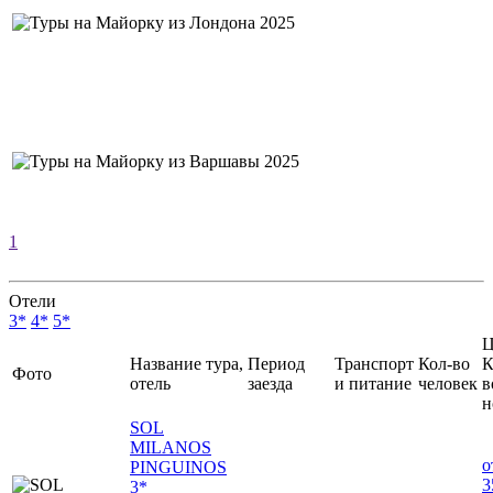
1
Отели
3*
4*
5*
Ц
Название тура,
Период
Транспорт
Кол-во
К
Фото
отель
заезда
и питание
человек
в
н
SOL
MILANOS
о
PINGUINOS
3
3*