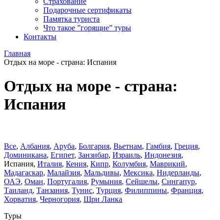
Страхование
Подарочные сертификаты
Памятка туриста
Что такое ”горящие” туры
Контакты
Главная
Отдых на море - страна: Испания
Отдых на море - страна:
Испания
Все
,
Албания
,
Аруба
,
Болгария
,
Вьетнам
,
Гамбия
,
Греция
,
Доминиканa
,
Египет
,
Занзибар
,
Израиль
,
Индонезия
,
Испания
,
Италия
,
Кения
,
Кипр
,
Колумбия
,
Маврикий
,
Мадагаскар
,
Малайзия
,
Мальдивы
,
Мексика
,
Нидерланды
,
ОАЭ
,
Оман
,
Португалия
,
Румыния
,
Сейшелы
,
Сингапур
,
Таиланд
,
Танзания
,
Тунис
,
Турция
,
Филиппины
,
Франция
,
Хорватия
,
Черногория
,
Шри Ланка
Туры