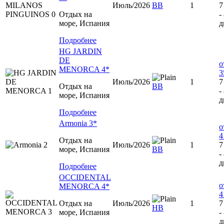
Июль/2026
ВВ
1
7
Отдых на
-
море, Испания
д
Подробнее
HG JARDIN
DE
о
MENORCA 4*
3
Июль/2026
1
7
Отдых на
ВВ
-
море, Испания
д
Подробнее
Armonia 3*
о
4
Отдых на
Июль/2026
1
7
море, Испания
ВВ
-
д
Подробнее
OCCIDENTAL
о
MENORCA 4*
4
Отдых на
Июль/2026
1
7
НВ
море, Испания
-
д