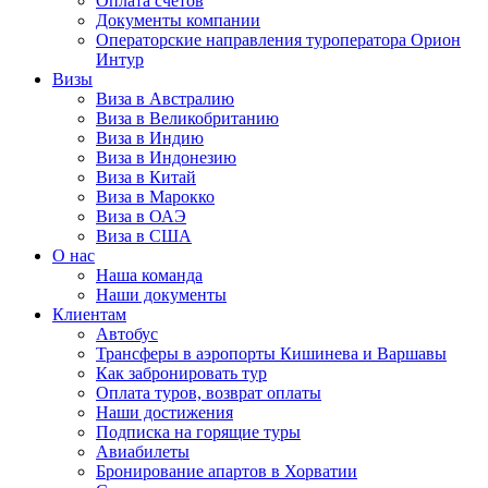
Оплата счётов
Документы компании
Операторские направления туроператора Орион
Интур
Визы
Виза в Австралию
Виза в Великобританию
Виза в Индию
Виза в Индонезию
Виза в Китай
Виза в Марокко
Виза в ОАЭ
Виза в США
О нас
Наша команда
Наши документы
Клиентам
Автобус
Трансферы в аэропорты Кишинева и Варшавы
Как забронировать тур
Оплата туров, возврат оплаты
Наши достижения
Подписка на горящие туры
Авиабилеты
Бронирование апартов в Хорватии