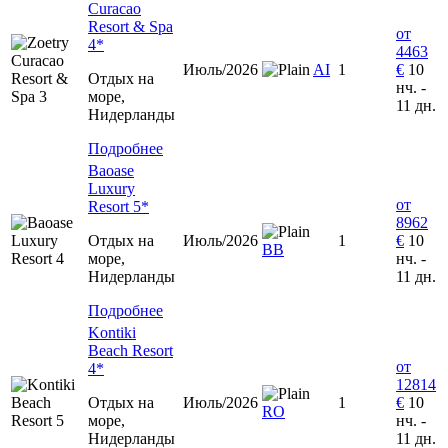
Curacao
Resort & Spa
от
4*
4463
Июль/2026
AI
1
€
10
Отдых на
нч. -
море,
11 дн.
Нидерланды
Подробнее
Baoase
Luxury
от
Resort 5*
8962
Отдых на
Июль/2026
1
€
10
BB
море,
нч. -
Нидерланды
11 дн.
Подробнее
Kontiki
Beach Resort
от
4*
12814
Отдых на
Июль/2026
1
€
10
RO
море,
нч. -
Нидерланды
11 дн.