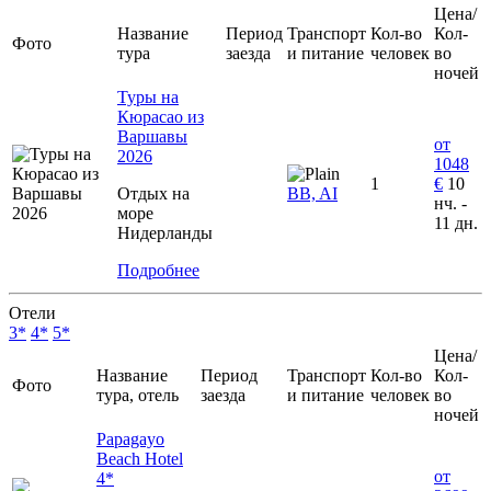
Цена/
Название
Период
Транспорт
Кол-во
Кол-
Фото
тура
заезда
и питание
человек
во
ночей
Туры на
Кюрасао из
Варшавы
от
2026
1048
1
€
10
Отдых на
BB, AI
нч. -
море
11 дн.
Нидерланды
Подробнее
Отели
3*
4*
5*
Цена/
Название
Период
Транспорт
Кол-во
Кол-
Фото
тура, отель
заезда
и питание
человек
во
ночей
Papagayo
Beach Hotel
от
4*