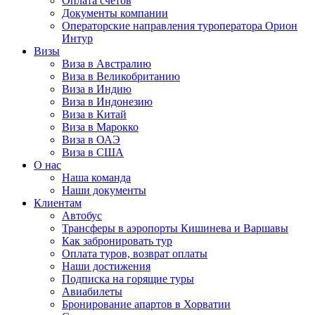
Оплата счётов
Документы компании
Операторские направления туроператора Орион
Интур
Визы
Виза в Австралию
Виза в Великобританию
Виза в Индию
Виза в Индонезию
Виза в Китай
Виза в Марокко
Виза в ОАЭ
Виза в США
О нас
Наша команда
Наши документы
Клиентам
Автобус
Трансферы в аэропорты Кишинева и Варшавы
Как забронировать тур
Оплата туров, возврат оплаты
Наши достижения
Подписка на горящие туры
Авиабилеты
Бронирование апартов в Хорватии