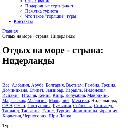
Страхование
Подарочные сертификаты
Памятка туриста
Что такое ”горящие” туры
Контакты
Главная
Отдых на море - страна: Нидерланды
Отдых на море - страна:
Нидерланды
Все
,
Албания
,
Аруба
,
Болгария
,
Вьетнам
,
Гамбия
,
Греция
,
Доминиканa
,
Египет
,
Занзибар
,
Израиль
,
Индонезия
,
Испания
,
Италия
,
Кения
,
Кипр
,
Колумбия
,
Маврикий
,
Мадагаскар
,
Малайзия
,
Мальдивы
,
Мексика
,
Нидерланды
,
ОАЭ
,
Оман
,
Португалия
,
Румыния
,
Сейшелы
,
Сингапур
,
Таиланд
,
Танзания
,
Тунис
,
Турция
,
Филиппины
,
Франция
,
Хорватия
,
Черногория
,
Шри Ланка
Туры