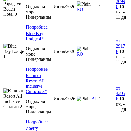
2699
Отдых на
Июль/2026
1
€
10
RO
море,
нч. -
Нидерланды
11 дн.
Подробнее
Blue Bay
Lodge 4*
от
2917
Отдых на
Июль/2026
1
€
10
море,
RO
нч. -
Нидерланды
11 дн.
Подробнее
Kunuku
Resort All
Inclusive
от
Curacao 3*
3295
Июль/2026
AI
1
€
10
Отдых на
нч. -
море,
11 дн.
Нидерланды
Подробнее
Zoetry