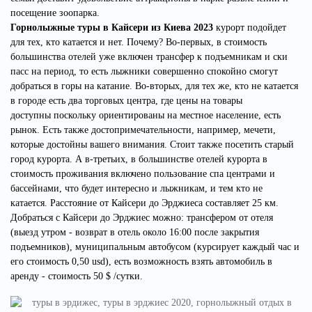
посещение зоопарка.
Горнолыжные туры в Кайсери из Киева 2023
курорт подойдет
для тех, кто катается и нет. Почему? Во-первых, в стоимость
большинства отелей уже включен трансфер к подъемникам и ски
пасс на период, то есть
лыжники совершенно спокойно смогут
добраться в горы на катание. Во-вторых, для тех же, кто не катается
в городе есть два торговых центра, где цены на товары
доступны поскольку ориентированы на местное население, есть
рынок. Есть также достопримечательности, например, мечети,
которые достойны вашего внимания. Стоит также посетить старый
город курорта. А в-третьих, в большинстве отелей курорта в
стоимость проживания включено пользование спа центрами и
бассейнами, что будет интересно и лыжникам, и тем кто не
катается.
Расстояние от Кайсери до Эрджиеса составляет 25 км.
Добраться с Кайсери до Эрджиес можно: трансфером от отеля
(выезд утром - возврат в отель около 16:00 после закрытия
подъемников),
муниципальным автобусом (курсирует каждый час и
его стоимость 0,50 usd), есть возможность взять автомобиль в
аренду - стоимость 50 $ /сутки.