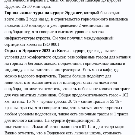
длительность перелёта 2 часа. От аэропорта Кайсери до курорта
Эрджиес 25-30 мин езды.
Горнолыжные туры на курорт Эрджиес,
который
был создан
всего лишь 2 года назад, в строительство горнолыжного комплекса
вложено 250 млн.евро и уже проведено 2 чемпионата по
сноубордингу,
что говорит о высоком уровне качества
инфраструктуры курорта. Он уже получил международный
сертификат качества ISO 9001.
Отдых в Эрджиесе 2023 из Киева
- курорт, где созданы все
условия для комфортного отдыха: разнообразные трассы для катания
на горных и беговых лыжах, подъемники, горнолыжные школы и
индивидуальные
занятия с инструктором. Есть масса кафе, где
можно недорого перекусить.
Трассы
больше подойдут для
новичков, кто только мечтает и планирует стать на лыжи или
сноуборд, но хочется отметить, что есть небольшое количество трасс
для уже опытных лыжников.
Общая продолжительность трасс - 102
км, из них: 15 % - чёрные трассы, 30 % - синие трассы и 55 % -
красные трассы,
что говорит о том, что кататься могут туристы с
любым уровнем подготовки, также есть саночные трассы и 1 трасса
для ночного катания. На курорте функционирует 18
подъемников. Лыжный сезон начинается 01.12 и длится до марта.
Важно отметить, что в Эрджиесе есть лыжная школа, стоимость