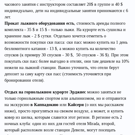
часового занятия с инструктором составляет 20$ в группе и 40 $
индивидуально, дети на индивидуальные занятия принимаются с 6
лет.
Прокат лыжного оборудования есть
, стоимость аренды полного
комплекта - 35 $ и 15 $ - только лыжи.
На курорте есть сушилка и
хранение лыж - 2 $ сутки. Отдельно хочется отметить о
возможности покупки ски пасса: ски пасс можно купить на 1 день
безлимитного катания - 13 $, а можно купить на количество
спусков (к примеру 30 спусков - 30 $, 50 спусков - 36 $). При этом
покупать ски пасс более выгодно в отелях, они там дешевле на 10%
нежели на лыжной станции. Важно уточнить, что отели берут
депозит за саму карту ски пасс (стоимость уточняется при
бронировании отеля).
Отдых на горнолыжном курорте
Эрджиес
можно заняться не
только горнолыжным спортом или альпинизмом, но и отправится
на экскурсию
в Каппадокию
или
Кайсери
(о них мы расскажем
ниже),
просто прогуляться на свежем воздухе, а может, и купить
ковер из шелка, которым славится этот регион. В регионе есть 2
ночных клуба: один из них для гостей отеля Mirada, второй,
который расположен возле станции Девели, могут посещать