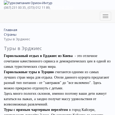
(067) 231 00 35, (073) 012 11 89,
(067) 242 38 60
Toggl
navig
Главная
Страны
Туры в Эрджиес
Туры в Эрджиес
Горнолыжный отдых в Ерджиес из Киева
- это отличное
сочетание качественного сервиса и демократических цен в одной из
самых туристических стран мира.
Горнолыжные туры в Турцию
считаются одними из самых
лучших стран мира для отдыха.
Отели данного курорта предлагают
разный тип питания - от "завтраков" до "все включено". Здесь
можно прекрасно отдохнуть с детьми.
Здесь много пологих склонов, именно поэтому ваши дети начнут
кататься на лыжах, а заодно получат массу удовольствия от
всевозможных развлечений.
Туры с прямым чартерным перелётом
в город Кайсери,