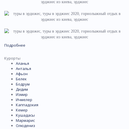
Подробнее
Курорты
Аланья
Анталья
Афьон
Белек
Бодрум
Дидим
Измир
Ичмелер
Каппадокия
Кемер
Кушадасы
Мармарис
Олюдениз