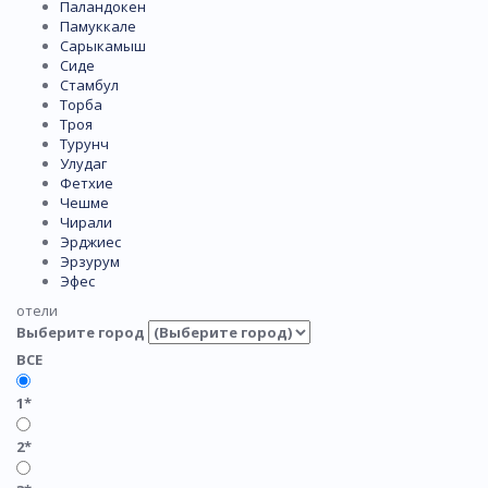
Паландокен
Памуккале
Сарыкамыш
Сиде
Стамбул
Торба
Троя
Турунч
Улудаг
Фетхие
Чешме
Чирали
Эрджиес
Эрзурум
Эфес
отели
Выберите город
ВСЕ
1*
2*