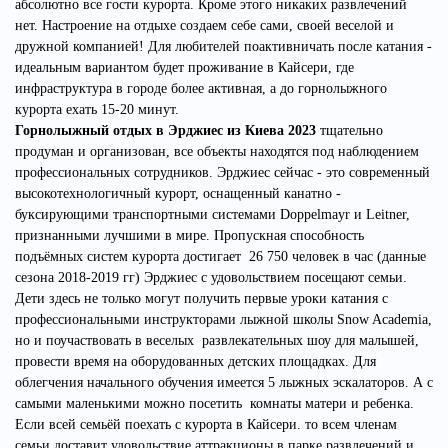
абсолютно все гости курорта. Кроме этого никаких развлечений
нет. Настроение на отдыхе создаем себе сами, своей веселой и
дружной компанией! Для любителей поактивничать после катания -
идеальным вариантом будет проживание в Кайсери, где
инфраструктура в городе более активная, а до горнолыжного
курорта ехать 15-20 минут.
Горнолыжный отдых в Эрджиес из Киева 2023
тщательно
продуман и организован, все объекты находятся под наблюдением
профессиональных сотрудников. Эрджиес сейчас - это современный
высокотехнологичный курорт, оснащенный канатно -
буксирующими транспортными системами Doppelmayr и Leitner,
признанными лучшими в мире. Пропускная способность
подъёмных систем курорта достигает 26 750 человек в час (данные
сезона 2018-2019 гг) Эрджиес с удовольствием посещают семьи.
Дети здесь не только могут получить первые уроки катания с
профессиональными инструкторами лыжной школы Snow Academia,
но и поучаствовать в веселых развлекательных шоу для малышей,
провести время на оборудованных детских площадках. Для
облегчения начального обучения имеется 5 лыжных эскалаторов. А с
самыми маленькими можно посетить комнаты матери и ребенка.
Если всей семьёй поехать с курорта в Кайсери. то всем членам
семьи доставит удовольствие аттракционы в парке развлечений и