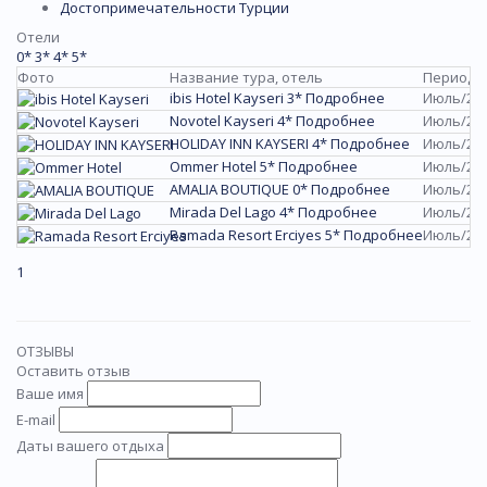
Достопримечательности Турции
Отели
0*
3*
4*
5*
Фото
Название тура, отель
Период 
ibis Hotel Kayseri 3*
Подробнее
Июль/20
Novotel Kayseri 4*
Подробнее
Июль/20
HOLIDAY INN KAYSERI 4*
Подробнее
Июль/20
Ommer Hotel 5*
Подробнее
Июль/20
AMALIA BOUTIQUE 0*
Подробнее
Июль/20
Mirada Del Lago 4*
Подробнее
Июль/20
Ramada Resort Erciyes 5*
Подробнее
Июль/20
1
ОТЗЫВЫ
Оставить отзыв
Ваше имя
E-mail
Даты вашего отдыха