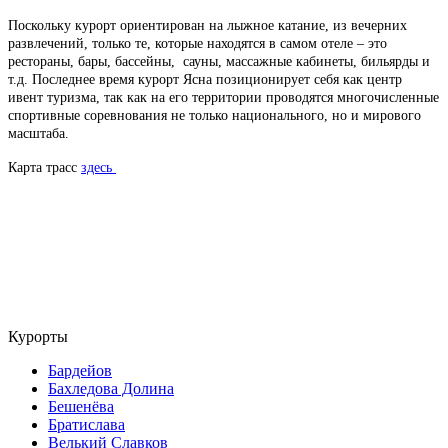
Поскольку курорт ориентирован на лыжное катание, из вечерних
развлечений, только те, которые находятся в самом отеле – это
рестораны, бары, бассейны, сауны, массажные кабинеты, бильярды и
т.д.
Последнее время курорт Ясна позиционирует себя как центр
ивент туризма, так как на его территории проводятся многочисленные
спортивные соревнования не только национального, но и мирового
масштаба.
Карта трасс
здесь
Курорты
Бардейов
Бахледова Долина
Бешенёва
Братислава
Велький Славков