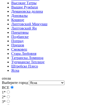
Высокие Татры
Вышне Ружбахи
Демановска долина
Доновалы
Кошице
Липтовский Микулаш
Липтовский Ян
Пиештяны
Подбанске
Попрад
Прешов
Смоковец
Стара Любовня
Татранска Ломница
Турчианске Теплице
Штребске Плесо
Ясна
отели
Выберите город
ВСЕ
1*
2*
3*