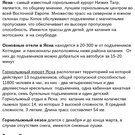
Ясна
- самый известный горнолыжный курорт Низких Татр,
является, по общему мнению, лучшим горнолыжным центром во
всей Восточной Европе. Множество трасс на северном и южном
склонах горы Хопок обслуживают подъемники с магнитными
пропусками, что обеспечивает их высокую пропускную
способность. Имеются трассы для детей, для катания на
мотосанях и на сноуборде.
Основные отели в Ясна
находятся в 20-300 м от подъемников.
Коттеджи и пансионаты расположены ниже района катания. От
них до подъемников можно добраться на автобусе за 15-20
минут.
Горнолыжный курорт Ясна
распологает территорией на которой
действуют 13 подъемников, общей пропускной способностью
11800 человек в час, из них - два четырехместных и два
двухместных кресельных подъемника, одна кабинная канатная
дорога, семь бугельных подъемников и один детский.
Горнолыжный отдых в Ясна это катание на таком количестве
лыжных трасс:14, из которых 3 высокой сложности, 8 средней
сложности, 3 легкие. Длина трасс составляет 54 км.
Горнолыжный сезон
длится с декабря и до конца марта, в
случае отсутствия снега, имеются снежные пушки.