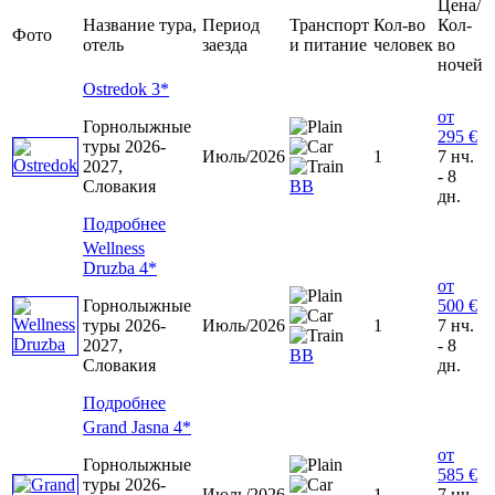
Цена/
Название тура,
Период
Транспорт
Кол-во
Кол-
Фото
отель
заезда
и питание
человек
во
ночей
Ostredok 3*
от
Горнолыжные
295 €
туры 2026-
Июль/2026
1
7 нч.
2027,
- 8
Словакия
ВВ
дн.
Подробнее
Wellness
Druzba 4*
от
Горнолыжные
500 €
туры 2026-
Июль/2026
1
7 нч.
2027,
- 8
ВВ
Словакия
дн.
Подробнее
Grand Jasna 4*
от
Горнолыжные
585 €
туры 2026-
Июль/2026
1
7 нч.