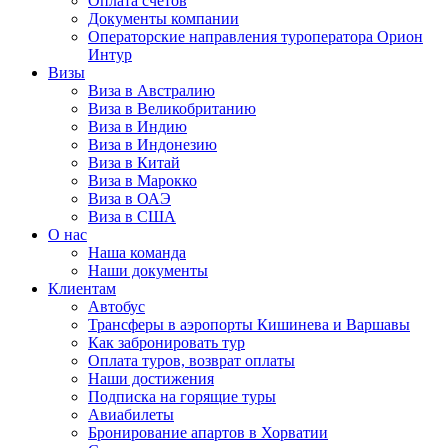
Оплата счётов
Документы компании
Операторские направления туроператора Орион
Интур
Визы
Виза в Австралию
Виза в Великобританию
Виза в Индию
Виза в Индонезию
Виза в Китай
Виза в Марокко
Виза в ОАЭ
Виза в США
О нас
Наша команда
Наши документы
Клиентам
Автобус
Трансферы в аэропорты Кишинева и Варшавы
Как забронировать тур
Оплата туров, возврат оплаты
Наши достижения
Подписка на горящие туры
Авиабилеты
Бронирование апартов в Хорватии