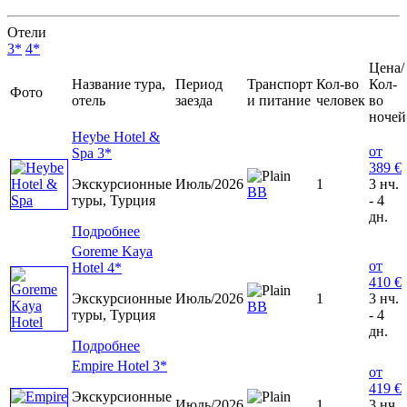
Отели
3*
4*
Цена/
Название тура,
Период
Транспорт
Кол-во
Кол-
Фото
отель
заезда
и питание
человек
во
ночей
Heybe Hotel &
от
Spa 3*
389 €
Экскурсионные
Июль/2026
1
3 нч.
ВВ
туры, Турция
- 4
дн.
Подробнее
Goreme Kaya
от
Hotel 4*
410 €
Экскурсионные
Июль/2026
1
3 нч.
ВВ
туры, Турция
- 4
дн.
Подробнее
Empire Hotel 3*
от
419 €
Экскурсионные
Июль/2026
1
3 нч.