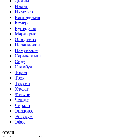
Дидим
Измир
Ичмелер
Каппадокия
Кемер
Кушадасы
Мармарис
Олюдениз
Паландокен
Памуккале
Сарыкамыш
Сиде
Стамбул
Торба
Троя
Турунч
Улудаг
Фетхие
Чешме
Чирали
Эрджиес
Эрзурум
Эфес
отели