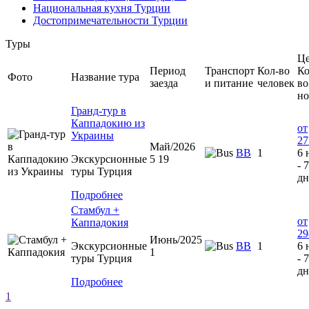
Национальная кухня Турции
Достопримечательности Турции
Туры
Це
Период
Транспорт
Кол-во
Ко
Фото
Название тура
заезда
и питание
человек
во
но
Гранд-тур в
Каппадокию из
от
Украины
27
Май/2026
BB
1
6 
Экскурсионные
5 19
- 7
туры Турция
дн
Подробнее
Стамбул +
от
Каппадокия
29
Июнь/2025
Экскурсионные
BB
1
6 
1
туры Турция
- 7
дн
Подробнее
1