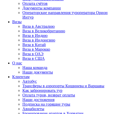
Оплата счётов
Документы компании
Операторские направления туроператора Орион
Интур
Визы
Виза в Австралию
Виза в Великобританию
Виза в Индию
Виза в Индонезию
Виза в Китай
Виза в Марокко
Виза в ОАЭ
Виза в США
О нас
Наша команда
Наши документы
Клиентам
Автобус
Трансферы в аэропорты Кишинева и Варшавы
Как забронировать тур
Оплата туров, возврат оплаты
Наши достижения
Подписка на горящие туры
Авиабилеты
Бронирование апартов в Хорватии