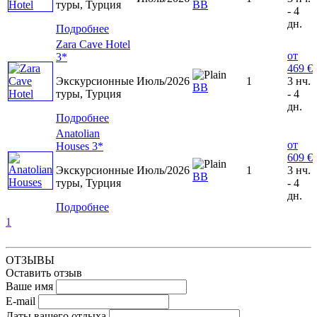
туры, Турция
ВВ
- 4
дн.
Подробнее
Zara Cave Hotel
от
3*
469 €
Экскурсионные
Июль/2026
1
3 нч.
ВВ
туры, Турция
- 4
дн.
Подробнее
Anatolian
от
Houses 3*
609 €
Экскурсионные
Июль/2026
1
3 нч.
ВВ
туры, Турция
- 4
дн.
Подробнее
1
ОТЗЫВЫ
Оставить отзыв
Ваше имя
E-mail
Даты вашего отдыха