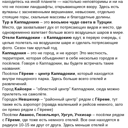
находитесь на иной планете — настолько неповторимы и ни на
что не похожи ландшафты, открывающиеся взору. Здесь есть
вулканы с заснеженными вершинами, невысокие, отдельно
стоящие горы, скальные массивы и благодатные долины.
Тур в Каппадокию
– это
восьмое чудо света в Турции
.
Место, где захватывает дух от потрясающих видов и место, где
одновременно взлетает больше всего воздушных шаров в мире.
Отели Каппадокии
- в
Каппадокию
едут, в первую очередь, с
целью полетать на воздушном шаре и сделать потрясающие
фото. Сезон там круглый год.
Каппадокия
– это не город, и не курорт. Это местность,
территория, которая объединяет в себе несколько городов и
посёлков. Говоря о Каппадокии, вы будете встречать такие
названия:
Посёлок
Гёреме
–
центр Каппадокии
, который находится
внутри пещерного парка. Здесь больше всего отелей и
развлечений.
Город
Кайсери
– “областной центр” Каппадокии, сюда можно
прилететь на самолёте.
Городок
Невшехир
– “районный центр” рядом с
Гёреме
, тут
также есть аэропорт (правда маленький и рейсов немного, зато
он прямо рядом с Гёреме)
Посёлки
Аванос, Гюзельюрт, Ургуп, Учхисар
– посёлки рядом
с
Гёреме
, где тоже есть немного отелей. Все они находятся в
радиусе 10-15 км друг от друга. Здесь меньше отелей и