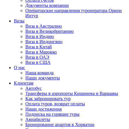
Оплата счётов
Документы компании
Операторские направления туроператора Орион
Интур
Визы
Виза в Австралию
Виза в Великобританию
Виза в Индию
Виза в Индонезию
Виза в Китай
Виза в Марокко
Виза в ОАЭ
Виза в США
О нас
Наша команда
Наши документы
Клиентам
Автобус
Трансферы в аэропорты Кишинева и Варшавы
Как забронировать тур
Оплата туров, возврат оплаты
Наши достижения
Подписка на горящие туры
Авиабилеты
Бронирование апартов в Хорватии