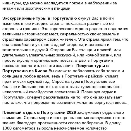
ниш-туры, где можно насладиться покоем в наблюдении за
китами или экзотическими птицами.
Экскурсионные туры в Португалию
окунут Вас в почти
тысячелетнюю историю страны, показывая различные ее
стороны и границы. Эта королевская страна радостно поделится
величием исторических мест, сакральностью своих земель и
страстным характером своих жителей. Эта страна
яркая тем, что
она спокойная и уютная с одной стороны, и активная и
зажигательная с другой. Сторонник Вы солнца и пляжей, или
длительных увлекательных экскурсий, или ночной жизни, или
просто вкусно и оригинально поесть, отдых в Португалии
позволит воплотить все эти желания.
Покупая туры в
Португалию из Киева
Вы сможете побаловать себя теплом и
солнцем в любое время, ведь в Португалии райский климат
практически круглый год. Спрос на туры в Португалию все
больше и больше растет, так как отзывы туристов составляют
невероятный калейдоскоп впечатлений. Планируя отдых в
Португалии, следует рассчитывать на то, что она захватывает
настолько, что непременно возникнет желание вернуться вновь.
Пляжный отдых в Португалии
2026
заслуживает отдельного
внимания. Страна моря и солнца полностью заслуживает этого
звания благодаря протяженности своего побережья. В длину
1000 километров выросла неисчисляемое количество