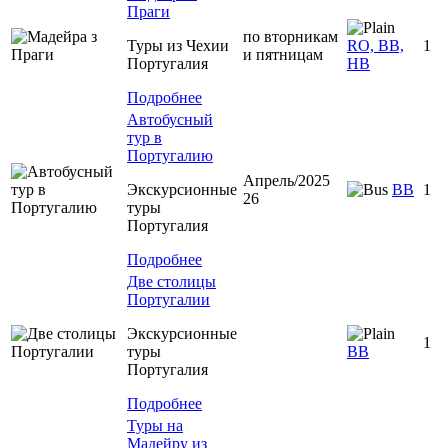
Праги
по вторникам
Туры из Чехии
RO, BB,
1
и пятницам
Португалия
HB
Подробнее
Автобусный
тур в
Португалию
Апрель/2025
Экскурсионные
ВВ
1
26
туры
Португалия
Подробнее
Две столицы
Португалии
Экскурсионные
1
туры
BB
Португалия
Подробнее
Туры на
Мадейру из