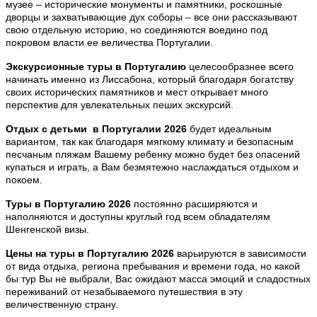
музее – исторические монументы и памятники, роскошные
дворцы и захватывающие дух соборы – все они рассказывают
свою отдельную историю, но соединяются воедино под
покровом власти ее величества Португалии.
Экскурсионные туры в Португалию
целесообразнее всего
начинать именно из Лиссабона, который благодаря богатству
своих исторических памятников и мест открывает много
перспектив для увлекательных пеших экскурсий.
Отдых с детьми в Португалии
2026
будет идеальным
вариантом, так как благодаря мягкому климату и безопасным
песчаным пляжам Вашему ребенку можно будет без опасений
купаться и играть, а Вам безмятежно наслаждаться отдыхом и
покоем.
Туры в Португалию
2026
постоянно расширяются и
наполняются и доступны круглый год всем обладателям
Шенгенской визы.
Цены на туры в Португалию
2026
варьируются в зависимости
от вида отдыха, региона пребывания и времени года, но какой
бы тур Вы не выбрали, Вас ожидают масса эмоций и сладостных
переживаний от незабываемого путешествия в эту
величественную страну.