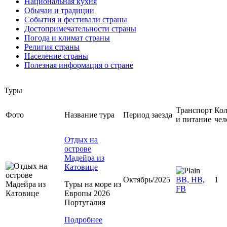
Национальная кухня
Обычаи и традиции
События и фестивали страны
Достопримечательности страны
Погода и климат страны
Религия страны
Население страны
Полезная информация о стране
Туры
Транспорт
Кол
Фото
Название тура
Период заезда
и питание
чел
Отдых на
острове
Мадейра из
Катовице
Октябрь/2025
BB, HB,
1
Туры на море из
FB
Европы 2026
Португалия
Подробнее