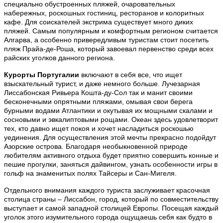
специально обустроенных пляжей, очаровательных
набережных, роскошных гостиниц, ресторанов и колоритных
кафе. Для соискателей экстрима существует много диких
пляжей. Самым популярным и комфортным регионом считается
Алгарва, а особенно привередливым туристам стоит посетить
пляж Прайа-де-Роша, который завоевал первенство среди всех
райских уголков данного региона.
Курорты Португалии
включают в себя все, что ищет
взыскательный турист, и даже немного больше. Лучезарная
Лиссабонская Ривьера Кошта-ду-Сол так и манит своими
бесконечными опрятными пляжами, омывая свои берега
бурными водами Атлантики и окутывая их мощными скалами и
сосновыми и эвкалиптовыми рощами. Океан
здесь удовлетворит
тех, кто давно ищет покоя и хочет насладиться роскошью
уединения. Для осуществления этой мечты прекрасно подойдут
Азорские острова. Благодаря необыкновенной природе
любителям активного отдыха будет приятно совершить конные и
пешие прогулки, заняться дайвингом, узнать особенности игры в
гольф на знаменитых полях Тайсеры и Сан-Мигеля.
Отдельного внимания каждого туриста заслуживает красочная
столица страны – Лиссабон, город, который по совместительству
выступает и самой западной столицей Европы. Посещая каждый
уголок этого изумительного города ощущаешь себя как будто в