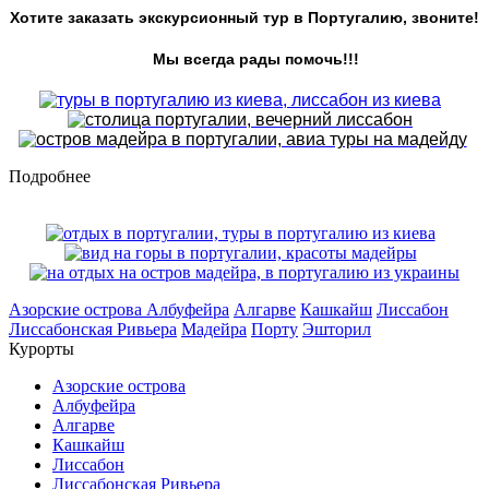
Хотите заказать экскурсионный тур в Португалию,
звоните!
Мы всегда рады помочь!!!
Подробнее
Азорские острова
Албуфейра
Алгарве
Кашкайш
Лиссабон
Лиссабонская Ривьера
Мадейра
Порту
Эшторил
Курорты
Азорские острова
Албуфейра
Алгарве
Кашкайш
Лиссабон
Лиссабонская Ривьера