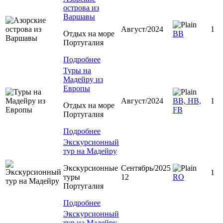
острова из
Варшавы
Август/2024
1
Отдых на море
ВВ
Португалия
Подробнее
Туры на
Мадейру из
Европы
Август/2024
ВВ, HB,
1
Отдых на море
FB
Португалия
Подробнее
Экскурсионный
тур на Мадейру
Экскурсионные
Сентябрь/2025
1
туры
12
RO
Португалия
Подробнее
Экскурсионный
тур на Мадейру