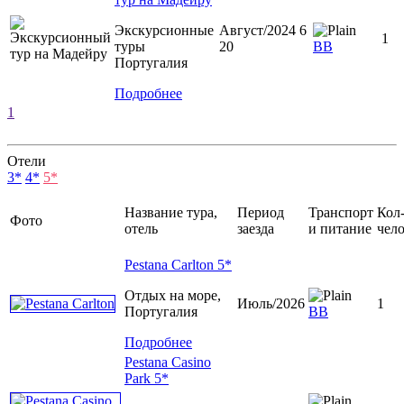
Экскурсионные
Август/2024 6
1
туры
20
BB
Португалия
Подробнее
1
Отели
3*
4*
5*
Название тура,
Период
Транспорт
Кол
Фото
отель
заезда
и питание
чел
Pestana Carlton 5*
Отдых на море,
Июль/2026
1
Португалия
ВВ
Подробнее
Pestana Casino
Park 5*