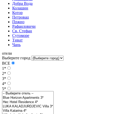
Добра Вода
Колашин
Котор
Петровац
Пржно
Рафаиловичи
Св. Стефан
Сутоморе
Тиват
Чань
отели
Выберите город
ВСЕ
1*
2*
3*
4*
5*