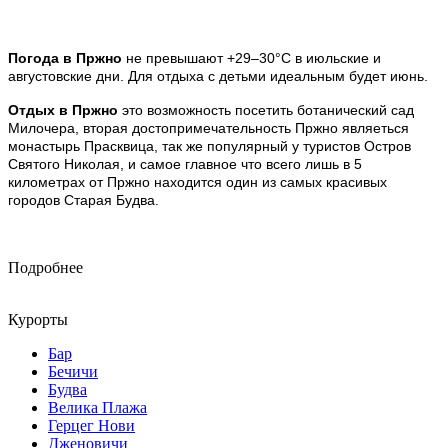
Погода в Пржно
не превышают +29–30°С в июльские и
августовские дни. Для отдыха с детьми идеальным будет июнь.
Отдых в Пржно
это возможность посетить ботанический сад
Милочера, вторая достопримечательность Пржно являеться
монастырь Прасквица, так же популярный у туристов Остров
Святого Николая, и самое главное что всего лишь в 5
километрах от Пржно находится один из самых красивых
городов Старая Будва.
Подробнее
Курорты
Бар
Бечичи
Будва
Велика Плажа
Герцег Нови
Дженовичи