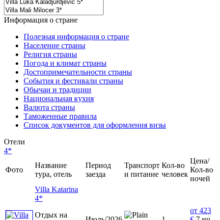
Информация о стране
Полезная информация о стране
Население страны
Религия страны
Погода и климат страны
Достопримечательности страны
События и фестивали страны
Обычаи и традиции
Национальная кухня
Валюта страны
Таможенные правила
Список документов для оформления визы
Отели
4*
Цена/
Название
Период
Транспорт
Кол-во
Фото
Кол-во
тура, отель
заезда
и питание
человек
ночей
Villa Katarina
4*
от 423
Отдых на
Июль/2026
1
€
7 нч.