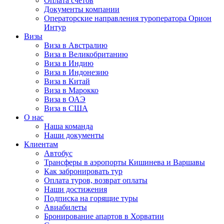
Оплата счётов
Документы компании
Операторские направления туроператора Орион
Интур
Визы
Виза в Австралию
Виза в Великобританию
Виза в Индию
Виза в Индонезию
Виза в Китай
Виза в Марокко
Виза в ОАЭ
Виза в США
О нас
Наша команда
Наши документы
Клиентам
Автобус
Трансферы в аэропорты Кишинева и Варшавы
Как забронировать тур
Оплата туров, возврат оплаты
Наши достижения
Подписка на горящие туры
Авиабилеты
Бронирование апартов в Хорватии