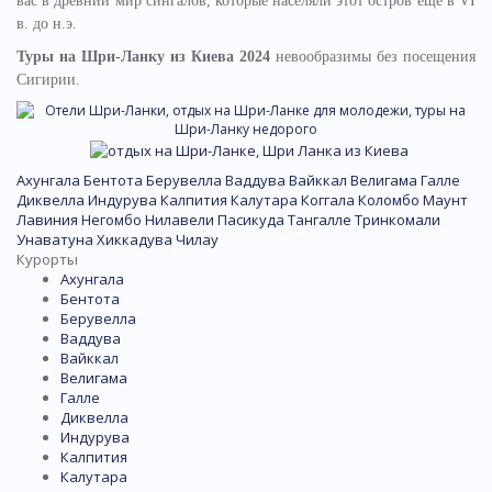
вас в древний мир сингалов, которые населяли этот остров еще в VI
в. до н.э.
Туры на Шри-Ланку из Киева 2024
невообразимы без посещения
Сигирии.
Ахунгала
Бентота
Берувелла
Ваддува
Вайккал
Велигама
Галле
Диквелла
Индурува
Калпития
Калутара
Коггала
Коломбо
Маунт
Лавиния
Негомбо
Нилавели
Пасикуда
Тангалле
Тринкомали
Унаватуна
Хиккадува
Чилау
Курорты
Ахунгала
Бентота
Берувелла
Ваддува
Вайккал
Велигама
Галле
Диквелла
Индурува
Калпития
Калутара