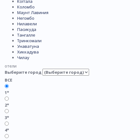
Коггала
Коломбо
Маунт Лавиния
Негомбо
Нилавели
Пасикуда
Тангалле
Тринкомали
Унаватуна
Хиккадува
Чилау
отели
Выберите город
ВСЕ
1*
2*
3*
4*