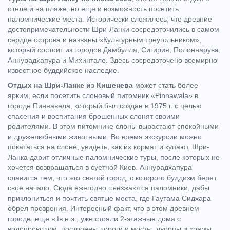
отеле и на пляже, но еще и возможность посетить
паломнические места. Исторически сложилось, что древние
достопримечательности Шри-Ланки сосредоточились в самом
сердце острова и названы «Культурным треугольником»,
который состоит из городов Дамбулла, Сигирия, Полоннарува,
Аннурадхапура и Михинтале. Здесь сосредоточено всемирно
известное буддийское наследие.
Отдых на Шри-Ланке из Кишенева
может стать более
ярким, если посетить слоновый питомник «Pinnawala» в
городе Пиннавела, который был создан в 1975 г. с целью
спасения и воспитания брошенных слонят своими
родителями. В этом питомнике слоны вырастают спокойными
и дружелюбными животными. Во время экскурсии можно
покататься на слоне, увидеть, как их кормят и купают. Шри-
Ланка дарит отличные паломнические туры, после которых не
хочется возвращаться в суетной Киев. Аннурадхапура
славится тем, что это святой город, с которого буддизм берет
свое начало. Сюда ежегодно съезжаются паломники, дабы
приклониться и почтить святые места, где Гаутама Сидхара
обрел прозрения. Интересный факт, что в этом древнем
городе, еще в Ів н.э., уже стояли 2-этажные дома с
водопроводом, построены дороги и мосты, дворцы и храмы,