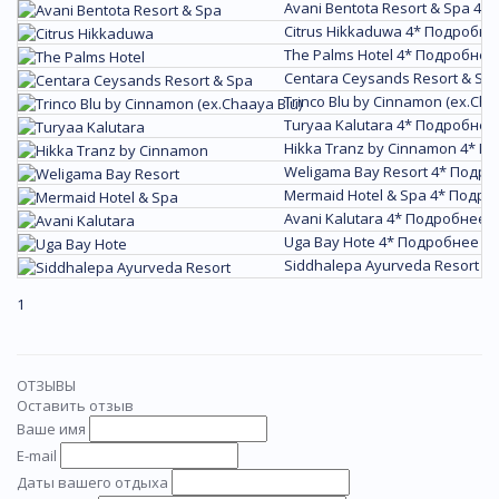
Avani Bentota Resort & Spa 4*
Citrus Hikkaduwa 4*
Подробне
The Palms Hotel 4*
Подробнее
Centara Ceysands Resort & Spa
Trinco Blu by Cinnamon (ex.Cha
Turyaa Kalutara 4*
Подробнее
Hikka Tranz by Cinnamon 4*
По
Weligama Bay Resort 4*
Подро
Mermaid Hotel & Spa 4*
Подро
Avani Kalutara 4*
Подробнее
Uga Bay Hote 4*
Подробнее
Siddhalepa Ayurveda Resort 4*
1
ОТЗЫВЫ
Оставить отзыв
Ваше имя
E-mail
Даты вашего отдыха