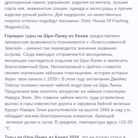
драгоценные камни; украшения; изделия из метала, лучшие
сорта чая; знаменитые специи; одежда и аксессуары и прочие
изделия ручной работы. Для недорогих, но качественных
покупок отлично подойдут магазины: Odel, House Of Fashing,
MagesticCity.
Горящие туры на Шри-Ланку из Киева
предоставляют
прекрасную возможность познакомится с «Благославенной
Землей» - именно так переводится значение названия
острова. Сюда ежегодно отправляются молодожены,
желающие насладиться отдыхом на Шри-Ланке и заключить
благословенный брак. Неповторимый о.Цейлон славится
своими огромными чайными плантациями, история которых
берет свое начало с 1839 г. В этом году англичанин Джеймс
Тейлор положил начало чайной индустрии на Шри Ланка.
Предлагаем вам посетить экскурсию на чайную плантацию
Навара Элия. Это главное чайное место, куда устремлена
высоко в горы извилистая дорога и окружена буйной зеленью.
Курорт Навара Элия расположился на высоте 1884 м над у.м.,
обладает мягким благоприятным климатом, буяющей
зеленью долин и лугов. В среднем, температура здесь +15-20
°С.
Туры на Шри-Ланку из Киева 2026
, это не только отдых в