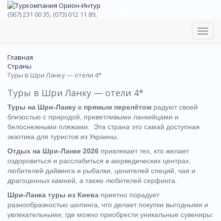
(067) 231 00 35, (073) 012 11 89,
(067) 242 38 60
Toggl
navig
Главная
Страны
Туры в Шри Ланку — отели 4*
Туры в Шри Ланку — отели 4*
Туры на Шри-Ланку с прямым перелётом
радуют своей
близостью с природой, приветливыми ланкийцами и
белоснежными пляжами. Эта страна это самай доступная
экзотика для туристов из Украины.
Отдых на Шри-Ланке 2026
привлекает тех, кто желает
оздоровиться и расслабиться в аюрведических центрах,
любителей дайвинга и рыбалки, ценителей специй, чая и
драгоценных камней, а также любителей серфинга.
Шри-Ланка туры из Киева
приятно порадует
разнообразностью шопинга, что делает покупки выгодными и
увлекательными, где можно приобрести уникальные сувениры: