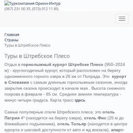
(067) 231 00 35, (073) 012 11 89,
(067) 242 38 60
Toggl
naviga
Главная
Страны
Туры в Штребское Плесо
Туры в Штребское Плесо
Отдых в
горнолыжный курорт Штребске Плесо
(950–2024
м) - круглогодичный курорт, который расположен на берегу
одноименного горного озера в 26 км от Попрада. Это
курорт
в Словакии
с самым длинным горнолыжным сезоном, иногда
закрытие сезона происходит в начале мая.. Высота снежного
покрова в феврале - 85 см. Средняя зимняя температура -
минус четыре градуса. Карта трасс
здесь
Самые популярные отели Штребского плеса: это
отель
Патрия
4* (находится на берегу озера),
отель Фис
(25 м до
ближайшего подъемника),
отель Тольяр
(находится в центре
курорта и шаговой доступности от авто и жд вокзала),
апарт-