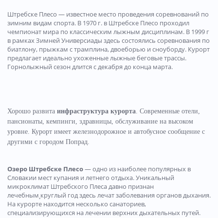
Штребске Плесо — известное место проведения соревнований по
зимним видам спорта. В 1970 г. в Штребске Плесо проходил
чемпионат мира по классическим лыжным дисциплинам. В 1999 г
в рамках Зимней Универсиады здесь состоялись соревнования по
биатлону, прыжкам с трамплина, двоеборью и сноуборду. Курорт
предлагает идеально ухоженные лыжные беговые трассы.
Горнолыжный сезон длится с декабря до конца марта.
Хорошо развита
инфраструктура курорта
. Современные отели,
пансионаты, кемпинги, здравницы, обслуживание на высоком
уровне. Курорт имеет железнодорожное и автобусное сообщение с
другими с городом Попрад.
Озеро Штребске Плесо
— одно из наиболее популярных в
Словакии мест купания и летнего отдыха. Уникальный
микроклимат Штребского Плеса давно признан
лечебным¸круглый год здесь лечат заболевания органов дыхания.
На курорте находится несколько санаториев,
специализирующихся на лечении верхних дыхательных путей.