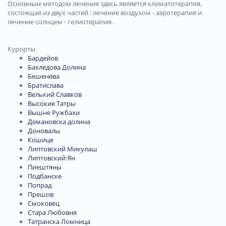
Основным методом лечения здесь является климатотерапия,
состоящая из двух частей : лечение воздухом - аэротерапия и
лечение солнцем - гелиотерапия.
Курорты
Бардейов
Бахледова Долина
Бешенёва
Братислава
Велький Славков
Высокие Татры
Вышне Ружбахи
Демановска долина
Доновалы
Кошице
Липтовский Микулаш
Липтовский Ян
Пиештяны
Подбанске
Попрад
Прешов
Смоковец
Стара Любовня
Татранска Ломница