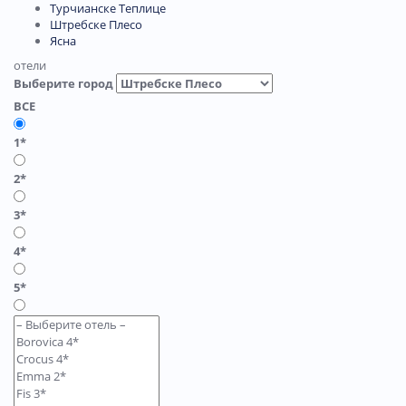
Турчианске Теплице
Штребске Плесо
Ясна
отели
Выберите город
ВСЕ
1*
2*
3*
4*
5*