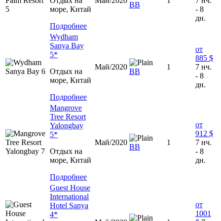
Отдых на
Май/2020
1
7 нч.
ВВ
море, Китай
- 8
дн.
Подробнее
Wydham
Sanya Bay
от
5*
885 $
Май/2020
1
7 нч.
Отдых на
ВВ
- 8
море, Китай
дн.
Подробнее
Mangrove
Tree Resort
от
Yalongbay
912 $
5*
Май/2020
1
7 нч.
ВВ
Отдых на
- 8
море, Китай
дн.
Подробнее
Guest House
International
от
Hotel Sanya
1001
4*