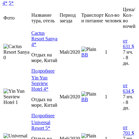
4*
5*
Цена/
Название
Период
Транспорт
Кол-во
Кол-
Фото
тура, отель
заезда
и питание
человек
во
ночей
Cactus
Resort Sanya
от
4*
631 $
Май/2020
1
7 нч.
Отдых на
ВВ
- 8
море, Китай
дн.
Подробнее
Yin Yun
Seaview
от
Hotel 4*
634 $
Май/2020
1
7 нч.
Отдых на
ВВ
- 8
море, Китай
дн.
Подробнее
Universal
от
Resort 5*
701 $
Отдых на
Май/2020
1
7 нч.