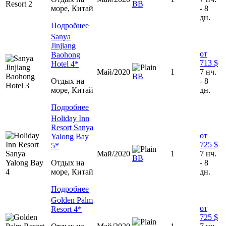
ВВ
море, Китай
- 8
дн.
Подробнее
Sanya
Jinjiang
от
Baohong
713 $
Hotel 4*
Май/2020
1
7 нч.
ВВ
Отдых на
- 8
море, Китай
дн.
Подробнее
Holiday Inn
Resort Sanya
от
Yalong Bay
725 $
5*
Май/2020
1
7 нч.
ВВ
Отдых на
- 8
море, Китай
дн.
Подробнее
Golden Palm
от
Resort 4*
725 $