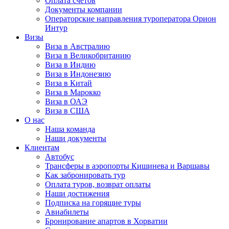
Оплата счётов
Документы компании
Операторские направления туроператора Орион
Интур
Визы
Виза в Австралию
Виза в Великобританию
Виза в Индию
Виза в Индонезию
Виза в Китай
Виза в Марокко
Виза в ОАЭ
Виза в США
О нас
Наша команда
Наши документы
Клиентам
Автобус
Трансферы в аэропорты Кишинева и Варшавы
Как забронировать тур
Оплата туров, возврат оплаты
Наши достижения
Подписка на горящие туры
Авиабилеты
Бронирование апартов в Хорватии