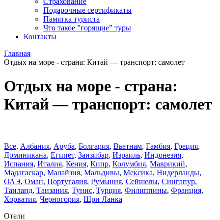
Страхование
Подарочные сертификаты
Памятка туриста
Что такое ”горящие” туры
Контакты
Главная
Отдых на море - страна: Китай — транспорт: самолет
Отдых на море - страна:
Китай — транспорт: самолет
Все
,
Албания
,
Аруба
,
Болгария
,
Вьетнам
,
Гамбия
,
Греция
,
Доминиканa
,
Египет
,
Занзибар
,
Израиль
,
Индонезия
,
Испания
,
Италия
,
Кения
,
Кипр
,
Колумбия
,
Маврикий
,
Мадагаскар
,
Малайзия
,
Мальдивы
,
Мексика
,
Нидерланды
,
ОАЭ
,
Оман
,
Португалия
,
Румыния
,
Сейшелы
,
Сингапур
,
Таиланд
,
Танзания
,
Тунис
,
Турция
,
Филиппины
,
Франция
,
Хорватия
,
Черногория
,
Шри Ланка
Отели