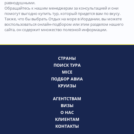
равнодушными.
Обращайтесь к нашим менеджерам за консультацией и они
помогут выгодно купить тур, который придется вам по вкусу.
Также, что бы выбрать Отдых на море в Иордании, вы можете
воспользоваться онлайн-подбором или этим разделом нашего
сайта, он содержит множество полезной информации.
СТРАНЫ
ПОИСК ТУРА
MICE
ПОДБОР АВИА
КРУИЗЫ
АГЕНТСТВАМ
ВИЗЫ
О НАС
КЛИЕНТАМ
КОНТАКТЫ