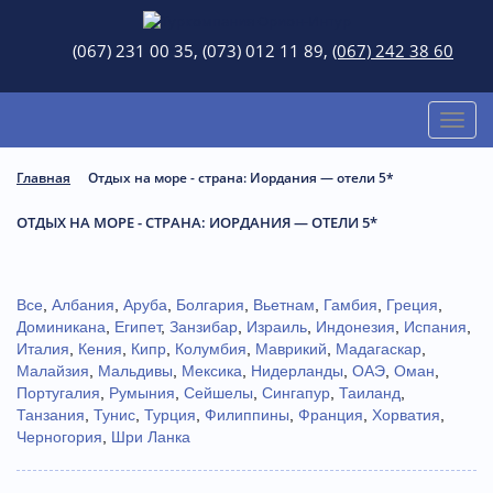
(067) 231 00 35, (073) 012 11 89,
(067) 242 38 60
Toggl
naviga
Главная
Отдых на море - страна: Иордания — отели 5*
ОТДЫХ НА МОРЕ - СТРАНА: ИОРДАНИЯ — ОТЕЛИ 5*
Все
,
Албания
,
Аруба
,
Болгария
,
Вьетнам
,
Гамбия
,
Греция
,
Доминиканa
,
Египет
,
Занзибар
,
Израиль
,
Индонезия
,
Испания
,
Италия
,
Кения
,
Кипр
,
Колумбия
,
Маврикий
,
Мадагаскар
,
Малайзия
,
Мальдивы
,
Мексика
,
Нидерланды
,
ОАЭ
,
Оман
,
Португалия
,
Румыния
,
Сейшелы
,
Сингапур
,
Таиланд
,
Танзания
,
Тунис
,
Турция
,
Филиппины
,
Франция
,
Хорватия
,
Черногория
,
Шри Ланка