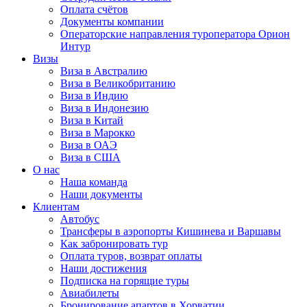
Оплата счётов
Документы компании
Операторские направления туроператора Орион
Интур
Визы
Виза в Австралию
Виза в Великобританию
Виза в Индию
Виза в Индонезию
Виза в Китай
Виза в Марокко
Виза в ОАЭ
Виза в США
О нас
Наша команда
Наши документы
Клиентам
Автобус
Трансферы в аэропорты Кишинева и Варшавы
Как забронировать тур
Оплата туров, возврат оплаты
Наши достижения
Подписка на горящие туры
Авиабилеты
Бронирование апартов в Хорватии