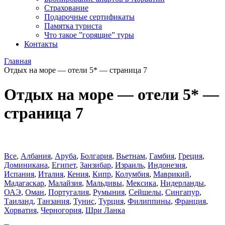
Страхование
Подарочные сертификаты
Памятка туриста
Что такое ”горящие” туры
Контакты
Главная
Отдых на море — отели 5* — страница 7
Отдых на море — отели 5* —
страница 7
Все
,
Албания
,
Аруба
,
Болгария
,
Вьетнам
,
Гамбия
,
Греция
,
Доминиканa
,
Египет
,
Занзибар
,
Израиль
,
Индонезия
,
Испания
,
Италия
,
Кения
,
Кипр
,
Колумбия
,
Маврикий
,
Мадагаскар
,
Малайзия
,
Мальдивы
,
Мексика
,
Нидерланды
,
ОАЭ
,
Оман
,
Португалия
,
Румыния
,
Сейшелы
,
Сингапур
,
Таиланд
,
Танзания
,
Тунис
,
Турция
,
Филиппины
,
Франция
,
Хорватия
,
Черногория
,
Шри Ланка