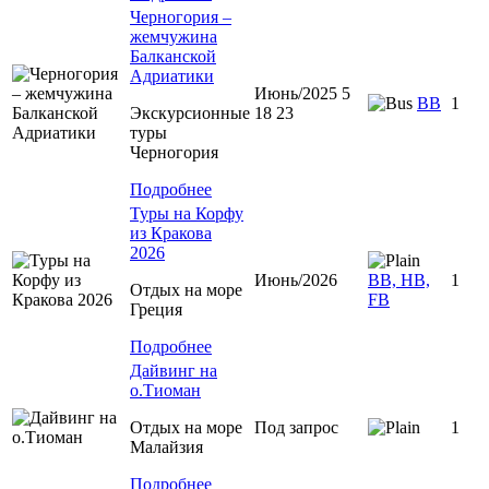
Черногория –
жемчужина
Балканской
Адриатики
Июнь/2025 5
BB
1
Экскурсионные
18 23
туры
Черногория
Подробнее
Туры на Корфу
из Кракова
2026
Июнь/2026
BB, HB,
1
Отдых на море
FB
Греция
Подробнее
Дайвинг на
о.Тиоман
Отдых на море
Под запрос
1
Малайзия
Подробнее