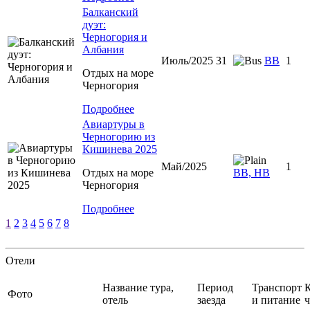
Балканский
дуэт:
Черногория и
Албания
Июль/2025 31
ВВ
1
Отдых на море
Черногория
Подробнее
Авиартуры в
Черногорию из
Кишинева 2025
Май/2025
1
Отдых на море
ВВ, НВ
Черногория
Подробнее
1
2
3
4
5
6
7
8
Отели
Название тура,
Период
Транспорт
К
Фото
отель
заезда
и питание
ч