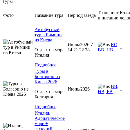
Туры
Транспорт
Кол-
Фото
Название тура
Период заезда
и питание
чело
Автобусный
тур в Римини
из Киева
Июль/2026 7
RO,
1
Отдых на море
14 21 22 28
BB, HB
Италия
Подробнее
Туры в
Болгарию из
Киева 2026
BB,
Июнь/2026
1
Отдых на море
HB, FB
Болгария
Подробнее
Италия,
Адриатическое
море +
екскурсії