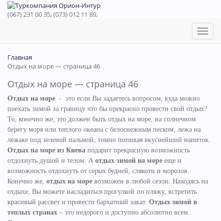
(067) 231 00 35, (073) 012 11 89,
(067) 242 38 60
Toggl
naviga
Главная
Отдых на море — страница 46
Отдых на море — страница 46
Отдых на море
- это если Вы задаетесь вопросом, куда можно
поехать зимой за границу что бы прекрасно провести свой отдых?
То, конечно же, это должен быть отдых на море, на солнечном
берегу моря или теплого океана с белоснежным песком, лежа на
лежаке под зеленой пальмой, томно попивая вкуснейший напиток.
Отдых на море из Киева
подарит прекрасную возможность
отдохнуть душой и телом. А
отдых зимой на море
еще и
возможность отдохнуть от серых будней, слякоти и морозов.
Конечно же,
отдых на море
возможен в любой сезон. Находясь на
отдыхе, Вы можете насладиться прогулкой по пляжу, встретить
красивый рассвет и провести бархатный закат.
Отдых зимой в
теплых странах
– это недорого и доступно абсолютно всем.