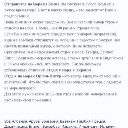
Отправится на море из Киева
Вы сможете в любой момент, в
любое время года! А вот в какую страну, - это зависит от Ваших
предпочтений.
Наша компания может предложить Вам шикарний выбор туров с
отдыхом на море, в более, чем 40 разных странах мира.
Если Вы никак не можете определиться с выбором направления,
куда же всё-таки отправится на море, мы с радостью поможем Вам
сделать правильный выбор, о котором Вы не пожалеете!
Организуем Вам незабываемый отдых у моря: Турция, Египет,
Кипр, Средиземноморские острова, а также архипелаг в Индийском
и Тихом океанах - всё, что пожелаете.
Так же поможем
организовать отличный
отдых у моря в Украине.
Отдых на море с Орион-Интур
–это всегда заряд ярких эмоций и
впечатлений. Что бы стать счастливым обладателем тура с отдыхом
на море недорого!
Для этого нужно всего лишь связаться с нашими менеджерами и
рассказать свои пожелания.
Все
,
Албания
,
Аруба
,
Болгария
,
Вьетнам
,
Гамбия
,
Греция
,
Доминиканa
,
Египет
,
Занзибар
,
Израиль
,
Индонезия
,
Испания
,