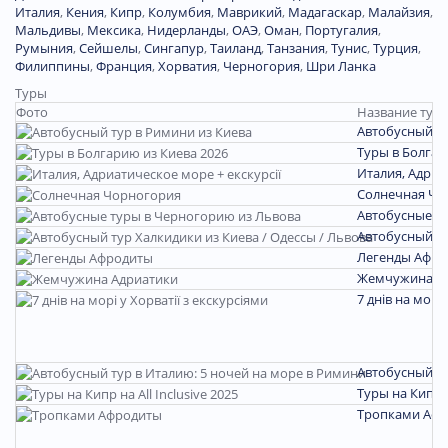
Италия
,
Кения
,
Кипр
,
Колумбия
,
Маврикий
,
Мадагаскар
,
Малайзия
,
Мальдивы
,
Мексика
,
Нидерланды
,
ОАЭ
,
Оман
,
Португалия
,
Румыния
,
Сейшелы
,
Сингапур
,
Таиланд
,
Танзания
,
Тунис
,
Турция
,
Филиппины
,
Франция
,
Хорватия
,
Черногория
,
Шри Ланка
Туры
Фото
Название тура
Автобусный ту
Туры в Болгар
Италия, Адриа
Солнечная Чо
Автобусные т
Автобусный ту
Легенды Афро
Жемчужина А
7 днів на морі 
Автобусный ту
Туры на Кипр на
Тропками Аф