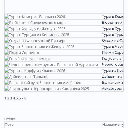
Туры в Кемер 
В объятиях С
Туры в Хургад
Туры в Турцию
Отдых на Фра
Туры в Черно
Пляжи Соррен
Голубая лагун
Черногория –
Туры на Корфу
Дайвинг на о.
Балканский ду
Авиартуры в 
1
2
3
4
5
6
7
8
Отели
Фото
Название тура