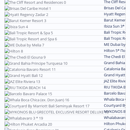
The Cliff Reso
Brisas Del Cari
Hyatt Regency
Barut Kemer R
Ibiza Sun 3*
По
Bali Tropic Res
Bali Tropic Res
ME Dubai by M
Hilton 5*
Подр
The Chedi El G
Grand Bahia Pr
Catalonia Bava
Grand Hyatt Ba
JAZ Elite Rivier
RIU TIKIDA BE
Barcelo Bavaro
Whala Boca Chi
Courtyard By M
MYKONOS BLU 
Whalabavaro 3
Hilton Phuket 
Catalonia Gra