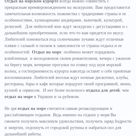
Отдых на морском курорте
всегда можно совместить с
прекрасным времяпровождением на экскурсиях. Вам предоставится
замечательная возможность знакомства с традициями страны и ее
особенностями, кулинарными шедеврами, выпечкой, культурой,
религией. Для любителей вин ждут экскурсии с дегустациями и с
дальнейшим приобретением, если что-то вам придется по вкусу.
Любителей понежиться под солнечными лучами ждут отличные
пляжи с галькой и песком в зависимости от страны отдыха и ее
особенностей.
Отдых на море
особенно может порадовать
влюбленных и молодоженов своим романтизмом, вечера с ужином
на берегу моря, вечерние прогулки по пляжу под шум морской
волны, а гостеприимность курорта навсегда оставят о себе приятные
воспоминания. Любителей веселья ждут ночные дискотеки, клубы,
рестораны, бары и кафе которые порадуют своей программой, меню,
кухней и сервисом. И нет более полезного
отдыха для детей
, чем
отдых на море
в Украине и за рубежом.
Не зря
отдых на море
считается самым релаксирующим и
расслабляющим отдыхом. Ведь именно на отдыхе у моря Вы
сможете получить максимум удовольствия, получить заряд бодрости
и энергии, отдохнуть от городской рутины и набраться сил для
дальнейшей работы.