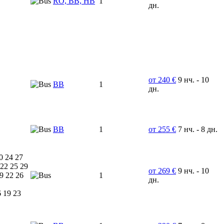
RO, BB, HB
1
дн.
от 240 €
9 нч. - 10
ВВ
1
дн.
BB
1
от 255 €
7 нч. - 8 дн.
0 24 27
 22 25 29
от 269 €
9 нч. - 10
9 22 26
1
дн.
6 19 23