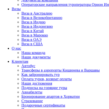
Документы компании
Операторские направления туроператора Орион Ин
Визы
Виза в Австралию
Виза в Великобританию
Виза в Индию
Виза в Индонезию
Виза в Китай
Виза в Марокко
Виза в ОАЭ
Виза в США
О нас
Наша команда
Наши документы
Клиентам
Автобус
Трансферы в аэропорты Кишинева и Варшавы
Как забронировать тур
Оплата туров, возврат оплаты
Наши достижения
Подписка на горящие туры
Авиабилеты
Бронирование апартов в Хорватии
Страхование
Подарочные сертификаты