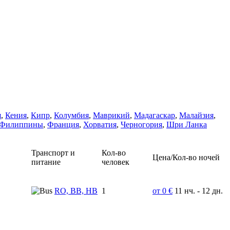
я
,
Кения
,
Кипр
,
Колумбия
,
Маврикий
,
Мадагаскар
,
Малайзия
,
Филиппины
,
Франция
,
Хорватия
,
Черногория
,
Шри Ланка
Транспорт и
Кол-во
Цена/Кол-во ночей
питание
человек
RO, BB, HB
1
от 0 €
11 нч. - 12 дн.