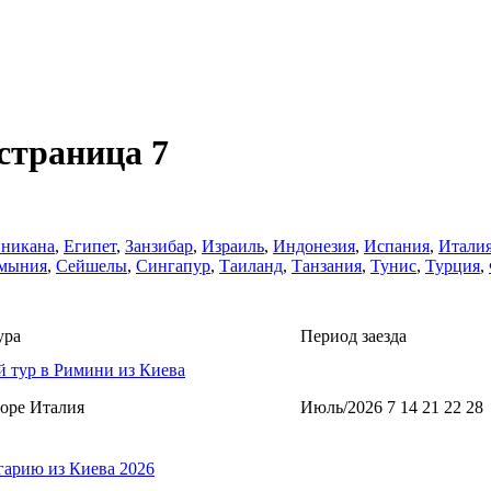
страница 7
никанa
,
Египет
,
Занзибар
,
Израиль
,
Индонезия
,
Испания
,
Итали
мыния
,
Сейшелы
,
Сингапур
,
Таиланд
,
Танзания
,
Тунис
,
Турция
,
ура
Период заезда
 тур в Римини из Киева
оре Италия
Июль/2026 7 14 21 22 28
гарию из Киева 2026