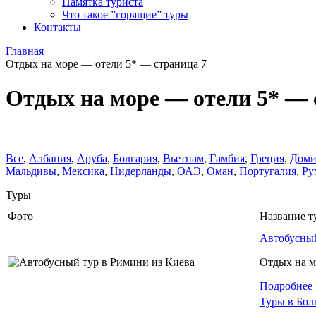
Памятка туриста
Что такое ”горящие” туры
Контакты
Главная
Отдых на море — отели 5* — страница 7
Отдых на море — отели 5* — 
Все
,
Албания
,
Аруба
,
Болгария
,
Вьетнам
,
Гамбия
,
Греция
,
Доми
Мальдивы
,
Мексика
,
Нидерланды
,
ОАЭ
,
Оман
,
Португалия
,
Ру
Туры
Фото
Название т
Автобусный
Отдых на м
Подробнее
Туры в Бол