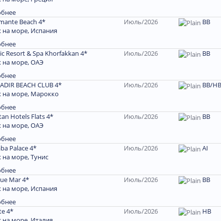
обнее
amante Beach 4*
Июль/2026
BB
 на море, Испания
обнее
c Resort & Spa Khorfakkan 4*
Июль/2026
ВВ
 на море, ОАЭ
обнее
GADIR BEACH CLUB 4*
Июль/2026
BB/HB
 на море, Марокко
обнее
tan Hotels Flats 4*
Июль/2026
BB
 на море, ОАЭ
обнее
ba Palace 4*
Июль/2026
AI
 на море, Тунис
обнее
lue Mar 4*
Июль/2026
BB
 на море, Испания
обнее
te 4*
Июль/2026
HВ
 на море, Италия