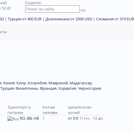
дной
Соцсети:
 52.47
D | Турция от 400 EUR | Доминикана от 2500 USD | Словакия от 319 EUR
акты
я
,
Кения
,
Кипр
,
Колумбия
,
Маврикий
,
Мадагаскар
,
,
Турция
,
Филиппины
,
Франция
,
Хорватия
,
Черногория
,
Транспорт и
Кол-во
Цена/Кол-во
питание
человек
ночей
RO, BB, HB
1
от 0 €
11 нч. - 12 дн.