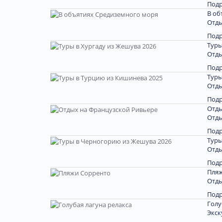
Под
В об
Отды
Под
Туры
Отды
Под
Туры
Отды
Под
Отды
Отды
Под
Туры
Отды
Под
Пляж
Отды
Под
Голу
Экск