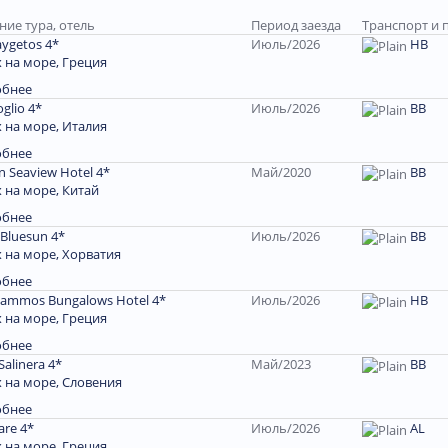
ние тура, отель
Период заезда
Транспорт и 
aygetos 4*
Июль/2026
HB
 на море, Греция
обнее
glio 4*
Июль/2026
ВВ
 на море, Италия
обнее
n Seaview Hotel 4*
Май/2020
ВВ
 на море, Китай
обнее
 Bluesun 4*
Июль/2026
ВВ
 на море, Хорватия
обнее
ammos Bungalows Hotel 4*
Июль/2026
HB
 на море, Греция
обнее
Salinera 4*
Май/2023
ВВ
 на море, Словения
обнее
are 4*
Июль/2026
AL
 на море, Греция