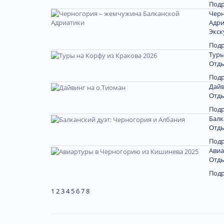
Под
Черн
Адри
Экск
Под
Туры
Отды
Под
Дайв
Отды
Под
Балк
Отды
Под
Авиа
Отды
Под
1
2
3
4
5
6
7
8