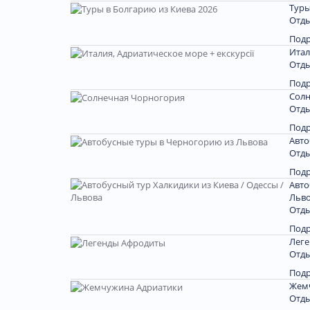
Туры
Отды
Под
Итал
Отды
Под
Солн
Отды
Под
Авто
Отды
Под
Авто
Льв
Отды
Под
Лег
Отды
Под
Жем
Отды