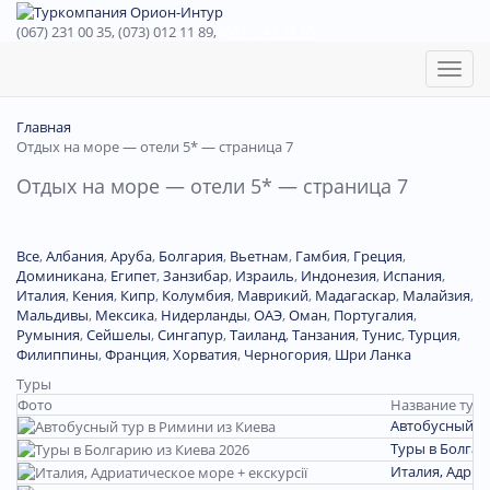
(067) 231 00 35, (073) 012 11 89,
(067) 242 38 60
Toggl
naviga
Главная
Отдых на море — отели 5* — страница 7
Отдых на море — отели 5* — страница 7
Все
,
Албания
,
Аруба
,
Болгария
,
Вьетнам
,
Гамбия
,
Греция
,
Доминиканa
,
Египет
,
Занзибар
,
Израиль
,
Индонезия
,
Испания
,
Италия
,
Кения
,
Кипр
,
Колумбия
,
Маврикий
,
Мадагаскар
,
Малайзия
,
Мальдивы
,
Мексика
,
Нидерланды
,
ОАЭ
,
Оман
,
Португалия
,
Румыния
,
Сейшелы
,
Сингапур
,
Таиланд
,
Танзания
,
Тунис
,
Турция
,
Филиппины
,
Франция
,
Хорватия
,
Черногория
,
Шри Ланка
Туры
Фото
Название тура
Автобусный ту
Туры в Болгар
Италия, Адриа