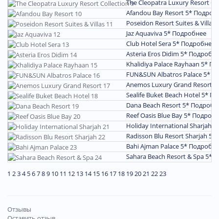
The Cleopatra Luxury Resort Co
Afandou Bay Resort 5*
Подроб
Poseidon Resort Suites & Villas
Jaz Aquaviva 5*
Подробнее
Club Hotel Sera 5*
Подробнее
Asteria Eros Didim 5*
Подробн
Khalidiya Palace Rayhaan 5*
По
FUN&SUN Albatros Palace 5*
П
Anemos Luxury Grand Resort 5
Sealife Buket Beach Hotel 5*
По
Dana Beach Resort 5*
Подробн
Reef Oasis Blue Bay 5*
Подробн
Holiday International Sharjah 5
Radisson Blu Resort Sharjah 5*
Bahi Ajman Palace 5*
Подробн
Sahara Beach Resort & Spa 5*
П
1
2
3
4
5
6
7
8
9
10
11
12
13
14
15
16
17
18
19
20
21
22
23
Отзывы
Оставить отзыв