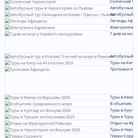
Солнечная Чо
Автобусные т
Автобусный ту
Легенды Афро
Жемчужина А
7 днів на морі 
Автобусный ту
Туры на Кипр на
Тропками Аф
Туры в Кемер 
В объятиях С
Туры в Хургад
Туры в Турцию
Отдых на Фра
Туры в Черно
Пляжи Соррен