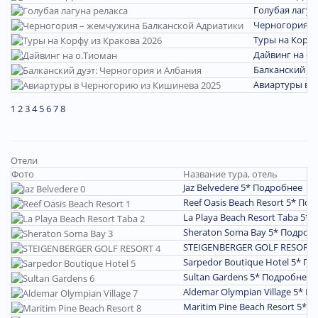
Голубая лагун
Черногория –
Туры на Корфу
Дайвинг на о.
Балканский ду
Авиартуры в 
1
2
3
4
5
6
7
8
Отели
Фото
Название тура, отель
Jaz Belvedere 5*
Подробнее
Reef Oasis Beach Resort 5*
Под
La Playa Beach Resort Taba 5*
П
Sheraton Soma Bay 5*
Подроб
STEIGENBERGER GOLF RESORT 
Sarpedor Boutique Hotel 5*
По
Sultan Gardens 5*
Подробнее
Aldemar Olympian Village 5*
По
Maritim Pine Beach Resort 5*
П