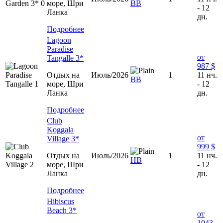
море, Шри
ВВ
- 12
Ланка
дн.
Подробнее
Lagoon
Paradise
от
Tangalle 3*
987 $
Отдых на
Июль/2026
1
11 нч.
ВВ
море, Шри
- 12
Ланка
дн.
Подробнее
Club
Koggala
от
Village 3*
999 $
Отдых на
Июль/2026
1
11 нч.
НВ
море, Шри
- 12
Ланка
дн.
Подробнее
Hibiscus
Beach 3*
от
1043