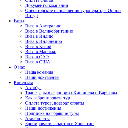
Оплата счётов
Документы компании
Операторские направления туроператора Орион
Интур
Визы
Виза в Австралию
Виза в Великобританию
Виза в Индию
Виза в Индонезию
Виза в Китай
Виза в Марокко
Виза в ОАЭ
Виза в США
О нас
Наша команда
Наши документы
Клиентам
Автобус
Трансферы в аэропорты Кишинева и Варшавы
Как забронировать тур
Оплата туров, возврат оплаты
Наши достижения
Подписка на горящие туры
Авиабилеты
Бронирование апартов в Хорватии