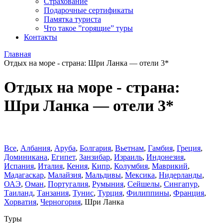
Страхование
Подарочные сертификаты
Памятка туриста
Что такое ”горящие” туры
Контакты
Главная
Отдых на море - страна: Шри Ланка — отели 3*
Отдых на море - страна:
Шри Ланка — отели 3*
Все
,
Албания
,
Аруба
,
Болгария
,
Вьетнам
,
Гамбия
,
Греция
,
Доминиканa
,
Египет
,
Занзибар
,
Израиль
,
Индонезия
,
Испания
,
Италия
,
Кения
,
Кипр
,
Колумбия
,
Маврикий
,
Мадагаскар
,
Малайзия
,
Мальдивы
,
Мексика
,
Нидерланды
,
ОАЭ
,
Оман
,
Португалия
,
Румыния
,
Сейшелы
,
Сингапур
,
Таиланд
,
Танзания
,
Тунис
,
Турция
,
Филиппины
,
Франция
,
Хорватия
,
Черногория
,
Шри Ланка
Туры