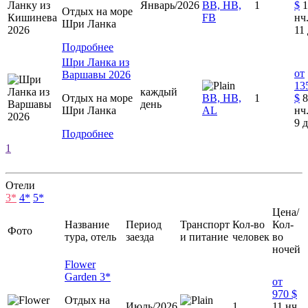
Январь/2026
BB, HB,
1
$
1
Отдых на море
FB
нч.
Шри Ланка
11 
Подробнее
Шри Ланка из
от
Варшавы 2026
13
каждый
Отдых на море
ВВ, HB,
1
$
8
день
Шри Ланка
AL
нч.
9 д
Подробнее
1
Отели
3*
4*
5*
Цена/
Название
Период
Транспорт
Кол-во
Кол-
Фото
тура, отель
заезда
и питание
человек
во
ночей
Flower
Garden 3*
от
970 $
Отдых на
Июль/2026
1
11 нч.