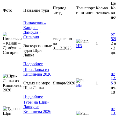
Це
Период
Транспорт
Кол-во
Ко
Фото
Название тура
заезда
и питание
человек
во
но
Пинавелла –
Канди –
Дамбула –
от
Сигирия
ежедневно
52
до
1
2 н
Экскурсионные
НВ
31.12.2025
- 3
туры Шри
дн
Ланка
Подробнее
Шри-Ланка из
от
Кишинева 2026
12
Отдых на море
Январь/2026
1
$
9
BB
Шри Ланка
нч.
10
Подробнее
Туры на Шри-
Ланку из
от
Кишинева 2026
13