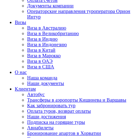
Оплата счётов
Документы компании
Операторские направления туроператора Орион
Интур
Визы
Виза в Австралию
Виза в Великобританию
Виза в Индию
Виза в Индонезию
Виза в Китай
Виза в Марокко
Виза в ОАЭ
Виза в США
О нас
Наша команда
Наши документы
Клиентам
Автобус
Трансферы в аэропорты Кишинева и Варшавы
Как забронировать тур
Оплата туров, возврат оплаты
Наши достижения
Подписка на горящие туры
Авиабилеты
Бронирование апартов в Хорватии