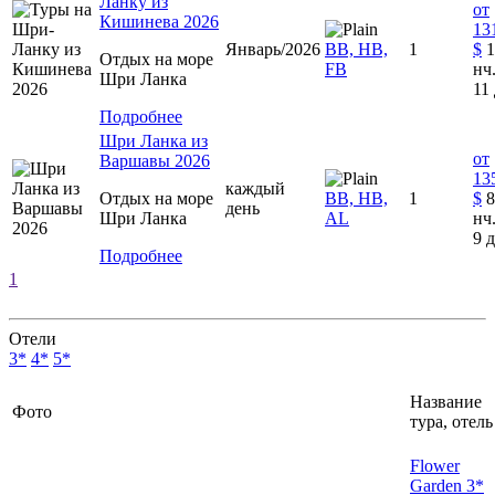
Ланку из
от
Кишинева 2026
13
Январь/2026
BB, HB,
1
$
1
Отдых на море
FB
нч.
Шри Ланка
11 
Подробнее
Шри Ланка из
от
Варшавы 2026
13
каждый
Отдых на море
ВВ, HB,
1
$
8
день
Шри Ланка
AL
нч.
9 д
Подробнее
1
Отели
3*
4*
5*
Название
Фото
тура, отель
Flower
Garden 3*