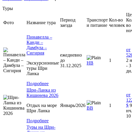
Туры
Це
Период
Транспорт
Кол-во
Ко
Фото
Название тура
заезда
и питание
человек
во
но
Пинавелла –
Канди –
Дамбула –
от
Сигирия
ежедневно
52
до
1
2 н
Экскурсионные
НВ
31.12.2025
- 3
туры Шри
дн
Ланка
Подробнее
Шри-Ланка из
от
Кишинева 2026
12
Отдых на море
Январь/2026
1
$
9
BB
Шри Ланка
нч.
10
Подробнее
Туры на Шри-