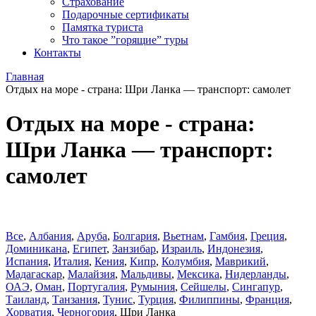
Страхование
Подарочные сертификаты
Памятка туриста
Что такое ”горящие” туры
Контакты
Главная
Отдых на море - страна: Шри Ланка — транспорт: самолет
Отдых на море - страна:
Шри Ланка — транспорт:
самолет
Все
,
Албания
,
Аруба
,
Болгария
,
Вьетнам
,
Гамбия
,
Греция
,
Доминиканa
,
Египет
,
Занзибар
,
Израиль
,
Индонезия
,
Испания
,
Италия
,
Кения
,
Кипр
,
Колумбия
,
Маврикий
,
Мадагаскар
,
Малайзия
,
Мальдивы
,
Мексика
,
Нидерланды
,
ОАЭ
,
Оман
,
Португалия
,
Румыния
,
Сейшелы
,
Сингапур
,
Таиланд
,
Танзания
,
Тунис
,
Турция
,
Филиппины
,
Франция
,
Хорватия
,
Черногория
,
Шри Ланка