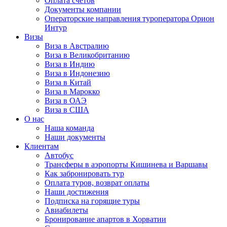
Оплата счётов
Документы компании
Операторские направления туроператора Орион
Интур
Визы
Виза в Австралию
Виза в Великобританию
Виза в Индию
Виза в Индонезию
Виза в Китай
Виза в Марокко
Виза в ОАЭ
Виза в США
О нас
Наша команда
Наши документы
Клиентам
Автобус
Трансферы в аэропорты Кишинева и Варшавы
Как забронировать тур
Оплата туров, возврат оплаты
Наши достижения
Подписка на горящие туры
Авиабилеты
Бронирование апартов в Хорватии