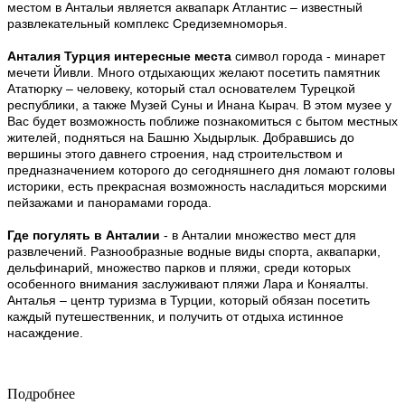
местом в
Антальи
является аквапарк Атлантис – известный
развлекательный комплекс Средиземноморья.
Анталия Турция интересные места
символ города - минарет
мечети Йивли. Много отдыхающих желают посетить памятник
Ататюрку – человеку, который стал основателем Турецкой
республики, а также Музей Суны и Инана Кырач. В этом музее у
Вас будет возможность поближе познакомиться с бытом местных
жителей, подняться на Башню Хыдырлык. Добравшись до
вершины этого давнего строения, над строительством и
предназначением которого до сегодняшнего дня ломают головы
историки, есть прекрасная возможность насладиться морскими
пейзажами и панорамами города.
Где погулять в Анталии
- в Анталии множество мест для
развлечений. Разнообразные водные виды спорта, аквапарки,
дельфинарий, множество парков и пляжи, среди которых
особенного внимания заслуживают пляжи Лара и Коняалты.
Анталья – центр туризма в Турции, который обязан посетить
каждый путешественник, и получить от отдыха истинное
насаждение.
Подробнее