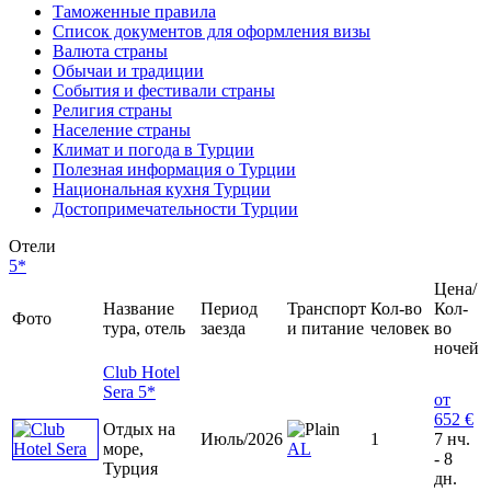
Таможенные правила
Список документов для оформления визы
Валюта страны
Обычаи и традиции
События и фестивали страны
Религия страны
Население страны
Климат и погода в Турции
Полезная информация о Турции
Национальная кухня Турции
Достопримечательности Турции
Отели
5*
Цена/
Название
Период
Транспорт
Кол-во
Кол-
Фото
тура, отель
заезда
и питание
человек
во
ночей
Club Hotel
Sera 5*
от
652 €
Отдых на
Июль/2026
1
7 нч.
море,
AL
- 8
Турция
дн.