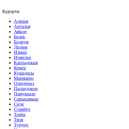
Курорты
Аланья
Анталья
Афьон
Белек
Бодрум
Дидим
Измир
Ичмелер
Каппадокия
Кемер
Кушадасы
Мармарис
Олюдениз
Паландокен
Памуккале
Сарыкамыш
Сиде
Стамбул
Торба
Троя
Турунч