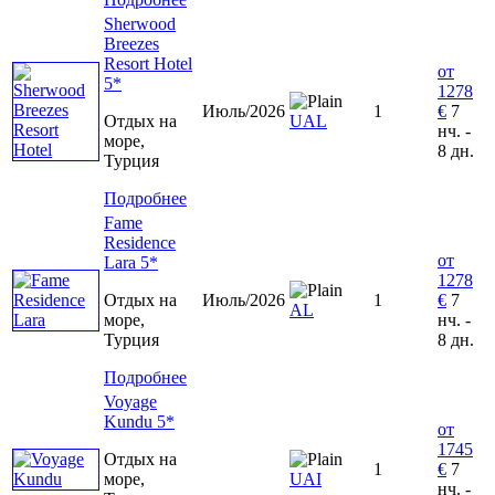
Sherwood
Breezes
Resort Hotel
от
5*
1278
Июль/2026
1
€
7
Отдых на
UAL
нч. -
море,
8 дн.
Турция
Подробнее
Fame
Residence
от
Lara 5*
1278
Отдых на
Июль/2026
1
€
7
AL
море,
нч. -
Турция
8 дн.
Подробнее
Voyage
Kundu 5*
от
1745
Отдых на
1
€
7
море,
UAI
нч. -