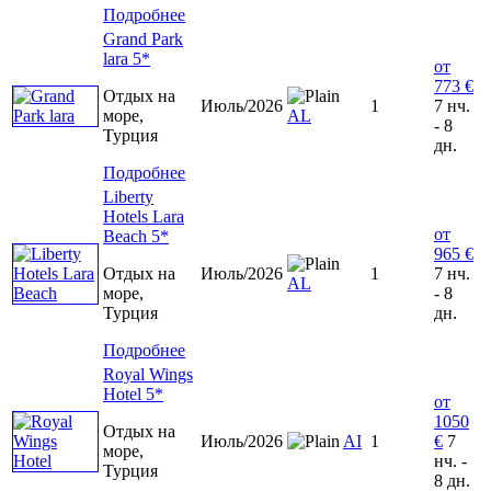
Подробнее
Grand Park
lara 5*
от
773 €
Отдых на
Июль/2026
1
7 нч.
море,
AL
- 8
Турция
дн.
Подробнее
Liberty
Hotels Lara
от
Beach 5*
965 €
Отдых на
Июль/2026
1
7 нч.
AL
море,
- 8
Турция
дн.
Подробнее
Royal Wings
Hotel 5*
от
1050
Отдых на
Июль/2026
AI
1
€
7
море,
нч. -
Турция
8 дн.