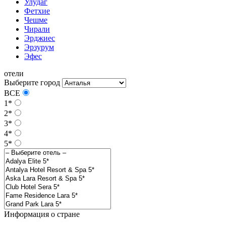
Улудаг
Фетхие
Чешме
Чирали
Эрджиес
Эрзурум
Эфес
отели
Выберите город
ВСЕ
1*
2*
3*
4*
5*
Информация о стране