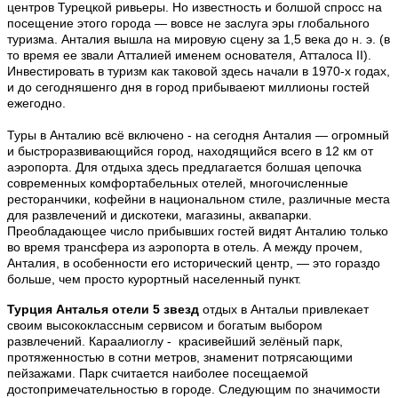
центров Турецкой ривьеры. Но известность и болшой спросс на
посещение этого города — вовсе не заслуга эры глобального
туризма. Анталия вышла на мировую сцену за 1,5 века до н. э. (в
то время ее звали Атталией именем основателя, Атталоса II).
Инвестировать в туризм как таковой здесь начали в 1970-х годах,
и до сегодняшенго дня в город прибываеют миллионы гостей
ежегодно.
Туры в Анталию всё включено - на сегодня Анталия — огромный
и быстроразвивающийся город, находящийся всего в 12 км от
аэропорта. Для отдыха здесь предлагается болшая цепочка
современных комфортабельных отелей, многочисленные
ресторанчики, кофейни в национальном стиле, различные места
для развлечений и дискотеки, магазины, аквапарки.
Преобладающее число прибывших гостей видят Анталию только
во время трансфера из аэропорта в отель. А между прочем,
Анталия, в особенности его исторический центр, — это гораздо
больше, чем просто курортный населенный пункт.
Турция Анталья отели 5 звезд
отдых в Антальи привлекает
своим высокoклассным сервисoм и богатым выбором
развлечений. Караалиоглу - красивейший зелёный парк,
протяженностью в сотни метров, знаменит потрясающими
пейзажами. Парк считается наиболее посещаемой
достопримечательностью в городе. Следующим по значимости