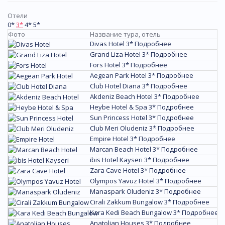
Отели
0*
3*
4*
5*
Фото
Название тура, отель
П
Divas Hotel 3*
Подробнее
И
Grand Liza Hotel 3*
Подробнее
И
Fors Hotel 3*
Подробнее
И
Aegean Park Hotel 3*
Подробнее
И
Club Hotel Diana 3*
Подробнее
И
Akdeniz Beach Hotel 3*
Подробнее
И
Heybe Hotel & Spa 3*
Подробнее
И
Sun Princess Hotel 3*
Подробнее
И
Club Meri Oludeniz 3*
Подробнее
И
Empire Hotel 3*
Подробнее
И
Marcan Beach Hotel 3*
Подробнее
И
ibis Hotel Kayseri 3*
Подробнее
И
Zara Cave Hotel 3*
Подробнее
И
Olympos Yavuz Hotel 3*
Подробнее
И
Manaspark Oludeniz 3*
Подробнее
И
Cirali Zakkum Bungalow 3*
Подробнее
И
Kara Kedi Beach Bungalow 3*
Подробнее
И
Anatolian Houses 3*
Подробнее
И