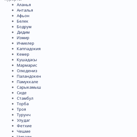
Аланья
Анталья
Афьон
Белек
Бодрум
Дидим
Измир
Ичмелер
Каппадокия
Кемер
Кушадасы
Мармарис
Олюдениз
Паландокен
Памуккале
Сарыкамыш
Сиде
Стамбул
Торба
Троя
Турунч
Улудаг
Фетхие
Чешме
Чирали