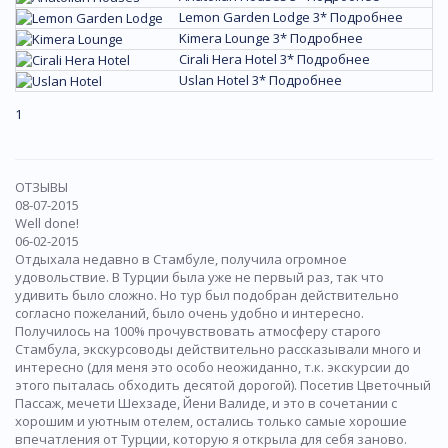
Lemon Garden Lodge 3*
Подробнее
И
Kimera Lounge 3*
Подробнее
И
Cirali Hera Hotel 3*
Подробнее
И
Uslan Hotel 3*
Подробнее
И
1
ОТЗЫВЫ
08-07-2015
Well done!
06-02-2015
Отдыхала недавно в Стамбуле, получила огромное
удовольствие. В Турции была уже не первый раз, так что
удивить было сложно. Но тур был подобран действительно
согласно пожеланий, было очень удобно и интересно.
Получилось на 100% прочувствовать атмосферу старого
Стамбула, экскурсоводы действительно рассказывали много и
интересно (для меня это особо неожиданно, т.к. экскурсии до
этого пыталась обходить десятой дорогой). Посетив Цветочный
Пассаж, мечети Шехзаде, Йени Валиде, и это в сочетании с
хорошим и уютным отелем, остались только самые хорошие
впечатления от Турции, которую я открыла для себя заново.