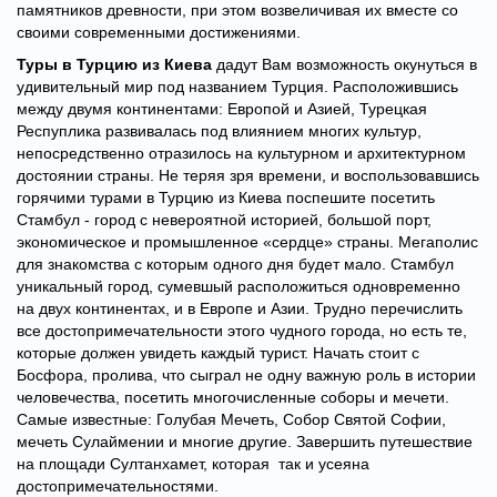
памятников древности, при этом возвеличивая их вместе со
своими современными достижениями.
Туры в Турцию из Киева
дадут Вам возможность окунуться в
удивительный мир под названием Турция. Расположившись
между двумя континентами: Европой и Азией, Турецкая
Респуплика развивалась под влиянием многих культур,
непосредственно отразилось на культурном и архитектурном
достоянии страны. Не теряя зря времени, и воспользовавшись
горячими турами в Турцию из Киева поспешите посетить
Стамбул - город с невероятной историей, большой порт,
экономическое и промышленное «сердце» страны. Мегаполис
для знакомства с которым одного дня будет мало. Стамбул
уникальный город, сумевшый расположиться одновременно
на двух континентах, и в Европе и Азии. Трудно перечислить
все достопримечательности этого чудного города, но есть те,
которые должен увидеть каждый турист. Начать стоит с
Босфора, пролива, что сыграл не одну важную роль в истории
человечества, посетить многочисленные соборы и мечети.
Самые известные: Голубая Мечеть, Собор Святой Софии,
мечеть Сулаймении и многие другие. Завершить путешествие
на площади Султанхамет, которая так и усеяна
достопримечательностями.