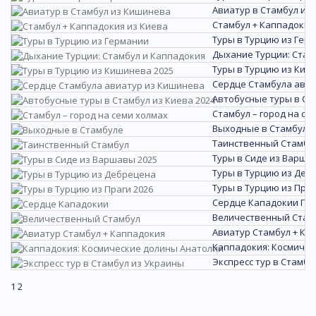
Авиатур в Стамбул из
Стамбул + Каппадокия
Туры в Турцию из Гер
Дыхание Турции: Стам
Туры в Турцию из Киш
Сердце Стамбула ави
Автобусные туры в Ста
Стамбул – город на се
Выходные в Стамбуле
Таинственный Стамбу
Туры в Сиде из Варша
Туры в Турцию из Деб
Туры в Турцию из Праг
Сердце Кападокии
По
Величественный Стам
Авиатур Стамбул + Ка
Каппадокия: Космичес
Экспресс тур в Стамбу
1
2