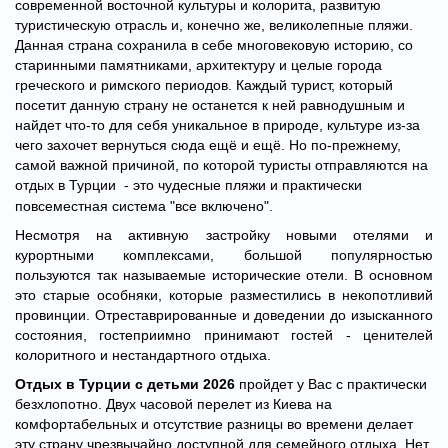
современной восточной культуры и колорита, развитую
туристическую отрасль и, конечно же, великолепные пляжи.
Данная страна сохранила в себе многовековую историю, со
старинными памятниками, архитектуру и целые города
греческого и римского периодов. Каждый турист, который
посетит данную страну не останется к ней равнодушным и
найдет что-то для себя уникальное в природе, культуре из-за
чего захочет вернуться сюда ещё и ещё. Но по-прежнему,
самой важной причиной, по которой туристы отправляются на
отдых в Турции
- это чудесные пляжи и практически
повсеместная система "все включено".
Н
есмотря на активную застройку новыми отелями и
курортными комплексами, большой популярностью
пользуются так называемые исторические отели. В основном
это старые особняки, которые разместились в некопотливий
провинции. Отреставрированные и доведении до изысканного
состояния, гостеприимно принимают гостей - ценителей
колоритного и нестандартного отдыха.
Отдых в Турции с детьми 2026
пройдет у Вас с практически
безхлопотно. Двух часовой перелет из Киева на
комфортабельных и отсутствие разницы во времени делает
эту страну чрезвычайно доступной для семейного отдыха. Нет