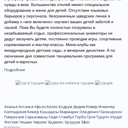
нужды в визе. Большинство отелей имеют специальное
оборудование и меню для детей. Отсутствие языковых
барьеров у персонала, безграничные шведские линии в
добавку к «все включено» окутают ваших детей заботой и
лаской. Пока Вы будете полностью погружены в
незабываемый отдых, профессиональные аниматоры не
дадут заскучать детям, постоянно проводив игры, спортивные
соревнования и мастер-классы. Мини-клубы как
международные детские сады, и вечерние дискотеки. А по
окончании дня совместная танцевальная программа для
детей и взрослых.
Подробнее
.
Аланья
Анталья
Афьон
Белек
Бодрум
Дидим
Измир
Ичмелер
Каппадокия
Кемер
Кушадасы
Мармарис
Олюдениз
Паландокен
Памуккале
Сарыкамыш
Сиде
Стамбул
Торба
Троя
Турунч
Улудаг
Фетхие
Чешме
Чирали
Эрджиес
Эрзурум
Эфес
Курорты