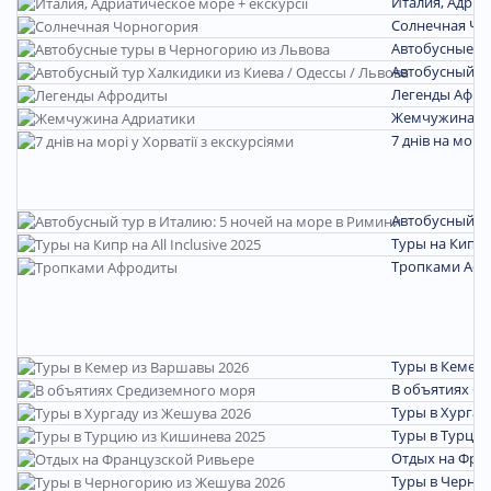
Италия, Адриа
Солнечная Чо
Автобусные т
Автобусный ту
Легенды Афро
Жемчужина А
7 днів на морі 
Автобусный ту
Туры на Кипр на
Тропками Аф
Туры в Кемер 
В объятиях С
Туры в Хургад
Туры в Турцию
Отдых на Фра
Туры в Черно