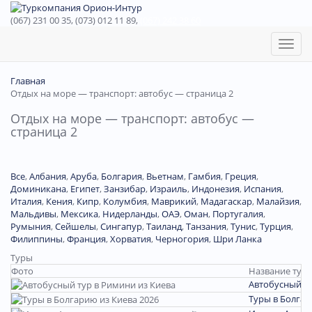
(067) 231 00 35, (073) 012 11 89,
(067) 242 38 60
Toggl
naviga
Главная
Отдых на море — транспорт: автобус — страница 2
Отдых на море — транспорт: автобус —
страница 2
Все
,
Албания
,
Аруба
,
Болгария
,
Вьетнам
,
Гамбия
,
Греция
,
Доминиканa
,
Египет
,
Занзибар
,
Израиль
,
Индонезия
,
Испания
,
Италия
,
Кения
,
Кипр
,
Колумбия
,
Маврикий
,
Мадагаскар
,
Малайзия
,
Мальдивы
,
Мексика
,
Нидерланды
,
ОАЭ
,
Оман
,
Португалия
,
Румыния
,
Сейшелы
,
Сингапур
,
Таиланд
,
Танзания
,
Тунис
,
Турция
,
Филиппины
,
Франция
,
Хорватия
,
Черногория
,
Шри Ланка
Туры
Фото
Название тура
Автобусный ту
Туры в Болгар