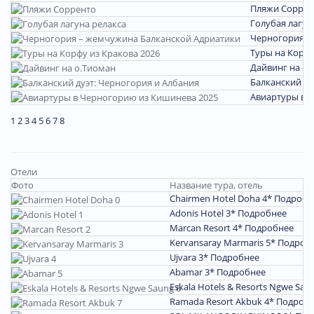
Пляжи Соррен
Голубая лагун
Черногория –
Туры на Корфу
Дайвинг на о.
Балканский ду
Авиартуры в 
1
2
3
4
5
6
7
8
Отели
Фото
Название тура, отель
Chairmen Hotel Doha 4*
Подробн
Adonis Hotel 3*
Подробнее
Marcan Resort 4*
Подробнее
Kervansaray Marmaris 5*
Подроб
Ujvara 3*
Подробнее
Abamar 3*
Подробнее
Eskala Hotels & Resorts Ngwe Sau
Ramada Resort Akbuk 4*
Подроб