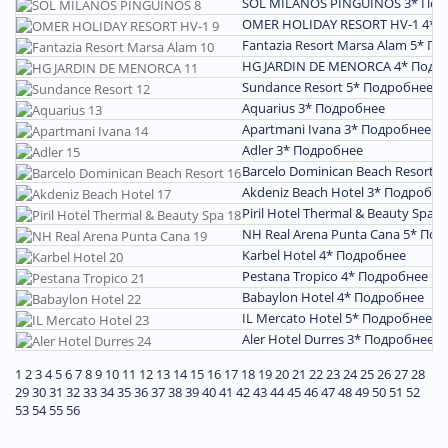
SOL MILANOS PINGUINOS 3*
Под
OMER HOLIDAY RESORT HV-1 4*
П
Fantazia Resort Marsa Alam 5*
По
HG JARDIN DE MENORCA 4*
Подр
Sundance Resort 5*
Подробнее
Aquarius 3*
Подробнее
Apartmani Ivana 3*
Подробнее
Adler 3*
Подробнее
Barcelo Dominican Beach Resort 4
Akdeniz Beach Hotel 3*
Подробне
Piril Hotel Thermal & Beauty Spa 4
NH Real Arena Punta Cana 5*
Под
Karbel Hotel 4*
Подробнее
Pestana Tropico 4*
Подробнее
Babaylon Hotel 4*
Подробнее
IL Mercato Hotel 5*
Подробнее
Aler Hotel Durres 3*
Подробнее
1
2
3
4
5
6
7
8
9
10
11
12
13
14
15
16
17
18
19
20
21
22
23
24
25
26
27
28
29
30
31
32
33
34
35
36
37
38
39
40
41
42
43
44
45
46
47
48
49
50
51
52
53
54
55
56