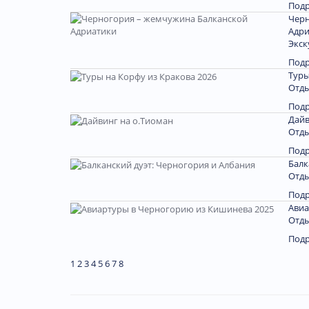
Под
Черн
Адри
Экск
Под
Туры
Отды
Под
Дайв
Отды
Под
Балк
Отды
Под
Авиа
Отды
Под
1
2
3
4
5
6
7
8