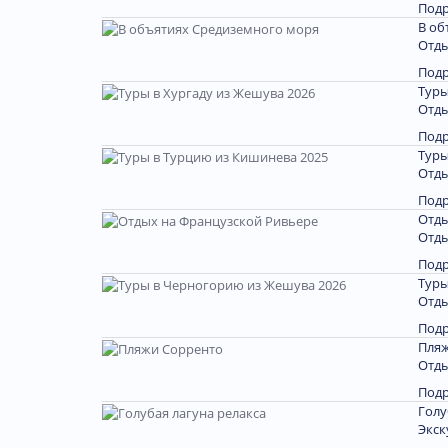
Под
В об
Отды
Под
Туры
Отды
Под
Туры
Отды
Под
Отды
Отды
Под
Туры
Отды
Под
Пляж
Отды
Под
Голу
Экск