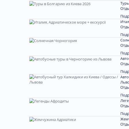
Туры
Отды
Под
Итал
Отды
Под
Солн
Отды
Под
Авто
Отды
Под
Авто
Льв
Отды
Под
Лег
Отды
Под
Жем
Отды