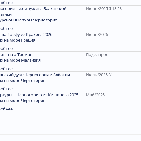
робнее
огория – жемчужина Балканской
Июнь/2025 5 18 23
атики
урсионные туры Черногория
робнее
 на Корфу из Кракова 2026
Июнь/2026
х на море Греция
робнее
инг на о.Тиоман
Под запрос
х на море Малайзия
робнее
анский дуэт: Черногория и Албания
Июль/2025 31
х на море Черногория
робнее
ртуры в Черногорию из Кишинева 2025
Май/2025
х на море Черногория
робнее