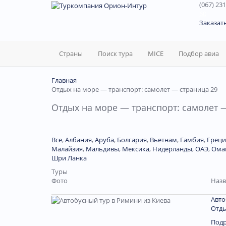
(067) 231
60
Заказат
Страны
Поиск тура
MICE
Подбор авиа
Главная
Отдых на море — транспорт: самолет — страница 29
Отдых на море — транспорт: самолет 
Все
,
Албания
,
Аруба
,
Болгария
,
Вьетнам
,
Гамбия
,
Греци
Малайзия
,
Мальдивы
,
Мексика
,
Нидерланды
,
ОАЭ
,
Ома
Шри Ланка
Туры
Фото
Назв
Авто
Отды
Под