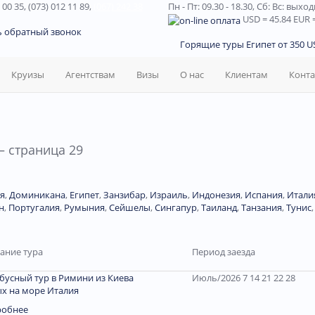
 00 35, (073) 012 11 89,
(067) 242 38
Пн - Пт: 09.30 - 18.30,
Сб: Вс: выхо
USD
= 45.84
EUR
=
ь обратный звонок
Горящие туры Египет от 350 US
Круизы
Агентствам
Визы
О нас
Клиентам
Конт
— страница 29
я
,
Доминиканa
,
Египет
,
Занзибар
,
Израиль
,
Индонезия
,
Испания
,
Итали
н
,
Португалия
,
Румыния
,
Сейшелы
,
Сингапур
,
Таиланд
,
Танзания
,
Тунис
ание тура
Период заезда
бусный тур в Римини из Киева
Июль/2026 7 14 21 22 28
х на море Италия
робнее