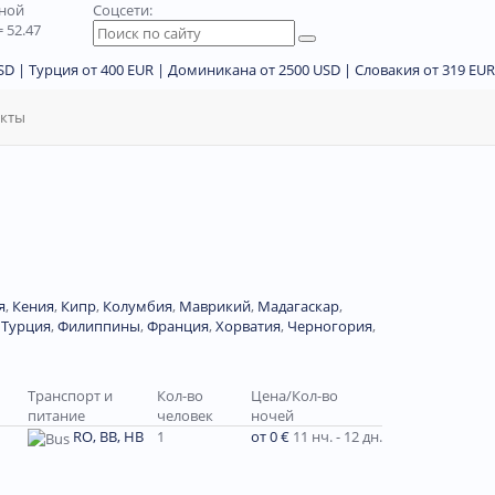
дной
Соцсети:
 52.47
D | Турция от 400 EUR | Доминикана от 2500 USD | Словакия от 319 EUR
акты
я
,
Кения
,
Кипр
,
Колумбия
,
Маврикий
,
Мадагаскар
,
,
Турция
,
Филиппины
,
Франция
,
Хорватия
,
Черногория
,
Транспорт и
Кол-во
Цена/Кол-во
питание
человек
ночей
RO, BB, HB
1
от 0 €
11 нч. - 12 дн.