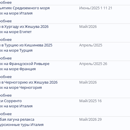
робнее
ъятиях Средиземного моря
Июнь/2025 1 11 21
х на море Италия
робнее
 в Хургаду из Жешува 2026
Май/2026
х на море Египет
робнее
 в Турцию из Кишинева 2025
Апрель/2025
х на море Турция
робнее
х на Французской Ривьере
Апрель/2025 26
х на море Франция
робнее
 в Черногорию из Жешува 2026
Май/2026
х на море Черногория
робнее
и Сорренто
Май/2025 16
х на море Италия
робнее
бая лагуна релакса
Май/2026 29
урсионные туры Италия