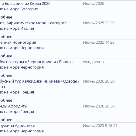
 в Болгарию из Киева 2026
Июнь/2026
х на море Болгария
робнее
ия, Адриатическое море + екскурсії
Июнь/2025 22 29
х на море Италия
робнее
ечная Чорногория
Июнь/2025 14 23
х на море Черногория
робнее
бусные туры в Черногорию из Львова
ежедневно
х на море Черногория
робнее
бусный тур Халкидики из Киева / Одессы /
Июнь/2026 26 30
ова
х на море Греция
робнее
енды Афродиты
Июнь/2026 26 30
х на море Греция
робнее
чужина Адриатики
Июнь/2025 9 18 27
х на море Черногория