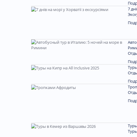
Под
7 дн
Экск
Под
Авто
Рим
Отды
Под
Туры
Отды
Под
Тро
Отды
Под
Туры
Туры