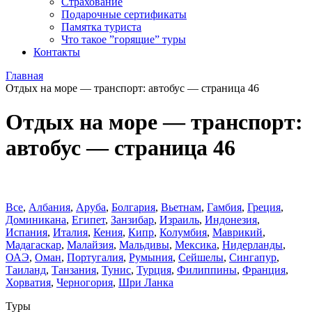
Страхование
Подарочные сертификаты
Памятка туриста
Что такое ”горящие” туры
Контакты
Главная
Отдых на море — транспорт: автобус — страница 46
Отдых на море — транспорт:
автобус — страница 46
Все
,
Албания
,
Аруба
,
Болгария
,
Вьетнам
,
Гамбия
,
Греция
,
Доминиканa
,
Египет
,
Занзибар
,
Израиль
,
Индонезия
,
Испания
,
Италия
,
Кения
,
Кипр
,
Колумбия
,
Маврикий
,
Мадагаскар
,
Малайзия
,
Мальдивы
,
Мексика
,
Нидерланды
,
ОАЭ
,
Оман
,
Португалия
,
Румыния
,
Сейшелы
,
Сингапур
,
Таиланд
,
Танзания
,
Тунис
,
Турция
,
Филиппины
,
Франция
,
Хорватия
,
Черногория
,
Шри Ланка
Туры