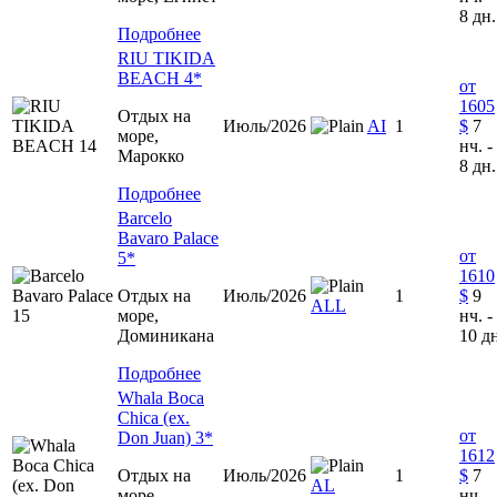
8 дн.
Подробнее
RIU TIKIDA
BEACH 4*
от
1605
Отдых на
Июль/2026
AI
1
$
7
море,
нч. -
Марокко
8 дн.
Подробнее
Barcelo
Bavaro Palace
от
5*
1610
Отдых на
Июль/2026
1
$
9
ALL
море,
нч. -
Доминиканa
10 д
Подробнее
Whala Boca
Chica (ex.
от
Don Juan) 3*
1612
Отдых на
Июль/2026
1
$
7
AL
море,
нч. -