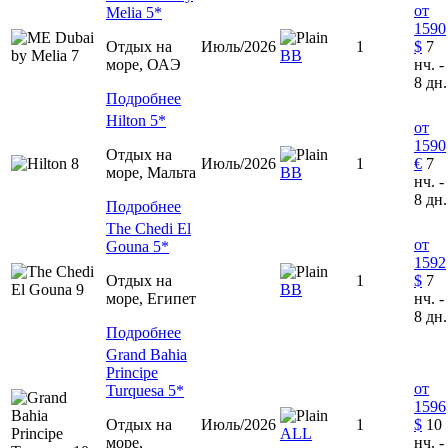
от
Melia 5*
1590
Отдых на
Июль/2026
1
$
7
BB
море, ОАЭ
нч. -
8 дн.
Подробнее
Hilton 5*
от
1590
Отдых на
Июль/2026
1
€
7
море, Мальта
ВВ
нч. -
8 дн.
Подробнее
The Chedi El
от
Gouna 5*
1592
Отдых на
1
$
7
ВВ
море, Египет
нч. -
8 дн.
Подробнее
Grand Bahia
Principe
от
Turquesa 5*
1596
Отдых на
Июль/2026
1
$
10
ALL
море,
нч. -