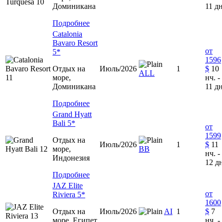
Доминиканa
11 дн
Подробнее
Catalonia
Bavaro Resort
от
5*
1596
Отдых на
Июль/2026
1
$
10
ALL
море,
нч. -
Доминиканa
11 дн
Подробнее
Grand Hyatt
Bali 5*
от
1599
Отдых на
Июль/2026
1
$
11
море,
ВВ
нч. -
Индонезия
12 д
Подробнее
JAZ Elite
от
Riviera 5*
1600
Отдых на
Июль/2026
AI
1
$
7
море, Египет
нч. -