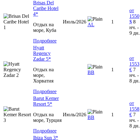
Brisas Del
Caribe Hotel
от
4*
1550
Июль/2026
1
$
8
Отдых на
AL
нч. -
море, Куба
9 дн.
Подробнее
Hyatt
Regency
от
Zadar 5*
1553
Отдых на
1
€
7
BB
море,
нч. -
Хорватия
8 дн.
Подробнее
Barut Kemer
от
Resort 5*
1558
Отдых на
Июль/2026
1
€
7
ВВ
море, Турция
нч. -
8 дн.
Подробнее
Ibiza Sun 3*