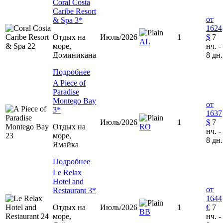
Coral Costa
Caribe Resort
от
& Spa 3*
1624
Отдых на
Июль/2026
1
$
7
AL
море,
нч. -
Доминиканa
8 дн.
Подробнее
A Piece of
Paradise
Montego Bay
от
3*
1637
Июль/2026
1
$
7
Отдых на
RO
нч. -
море,
8 дн.
Ямайка
Подробнее
Le Relax
Hotel and
от
Restaurant 3*
1644
Отдых на
Июль/2026
1
€
7
ВВ
море,
нч. -