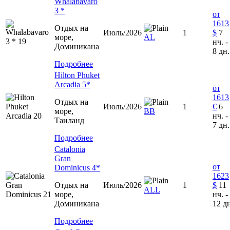
Whalabavaro
3 *
от
1613
Отдых на
Июль/2026
1
$
7
море,
AL
нч. -
Доминиканa
8 дн.
Подробнее
Hilton Phuket
Arcadia 5*
от
1613
Отдых на
Июль/2026
1
€
6
море,
ВВ
нч. -
Таиланд
7 дн.
Подробнее
Catalonia
Gran
от
Dominicus 4*
1623
Отдых на
Июль/2026
1
$
11
ALL
море,
нч. -
Доминиканa
12 д
Подробнее