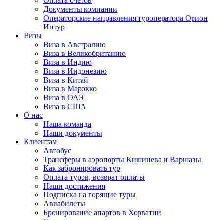
Оплата счётов
Документы компании
Операторские направления туроператора Орион
Интур
Визы
Виза в Австралию
Виза в Великобританию
Виза в Индию
Виза в Индонезию
Виза в Китай
Виза в Марокко
Виза в ОАЭ
Виза в США
О нас
Наша команда
Наши документы
Клиентам
Автобус
Трансферы в аэропорты Кишинева и Варшавы
Как забронировать тур
Оплата туров, возврат оплаты
Наши достижения
Подписка на горящие туры
Авиабилеты
Бронирование апартов в Хорватии