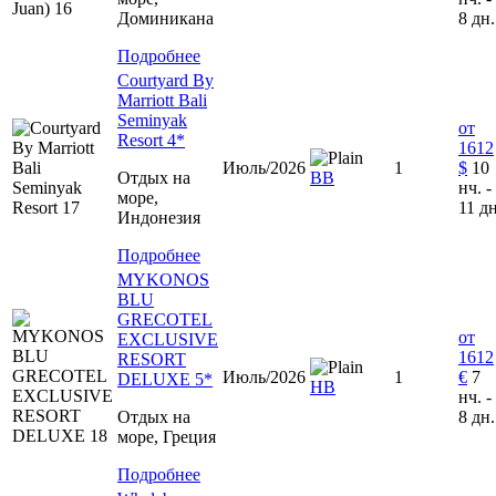
Доминиканa
8 дн.
Подробнее
Courtyard By
Marriott Bali
Seminyak
от
Resort 4*
1612
Июль/2026
1
$
10
Отдых на
ВВ
нч. -
море,
11 дн
Индонезия
Подробнее
MYKONOS
BLU
GRECOTEL
от
EXCLUSIVE
1612
RESORT
Июль/2026
1
€
7
DELUXE 5*
HB
нч. -
Отдых на
8 дн.
море, Греция
Подробнее