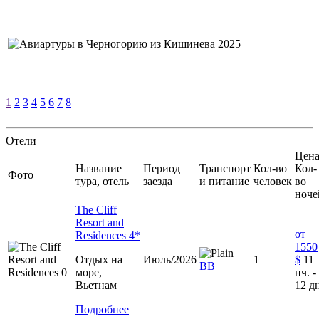
1
2
3
4
5
6
7
8
Отели
Цена
Название
Период
Транспорт
Кол-во
Кол-
Фото
тура, отель
заезда
и питание
человек
во
ноче
The Cliff
Resort and
от
Residences 4*
1550
Отдых на
Июль/2026
1
$
11
BB
море,
нч. -
Вьетнам
12 д
Подробнее