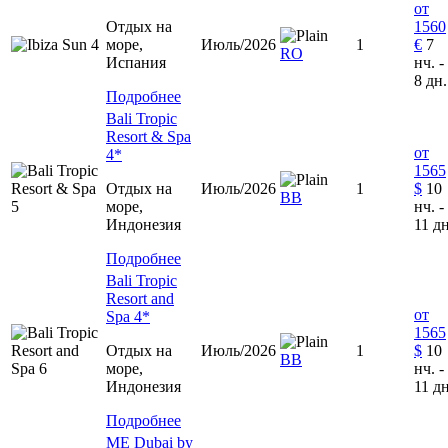
от
Отдых на
1560
море,
Июль/2026
1
€
7
RO
Испания
нч. -
8 дн.
Подробнее
Bali Tropic
Resort & Spa
от
4*
1565
Отдых на
Июль/2026
1
$
10
ВВ
море,
нч. -
Индонезия
11 дн
Подробнее
Bali Tropic
Resort and
от
Spa 4*
1565
Отдых на
Июль/2026
1
$
10
ВВ
море,
нч. -
Индонезия
11 дн
Подробнее
ME Dubai by