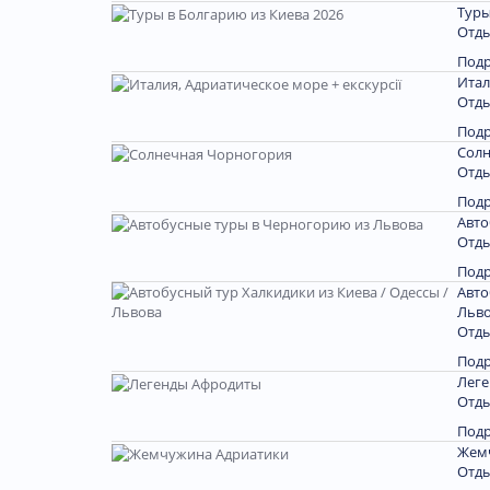
Туры
Отды
Под
Итал
Отды
Под
Солн
Отды
Под
Авто
Отды
Под
Авто
Льв
Отды
Под
Лег
Отды
Под
Жем
Отды