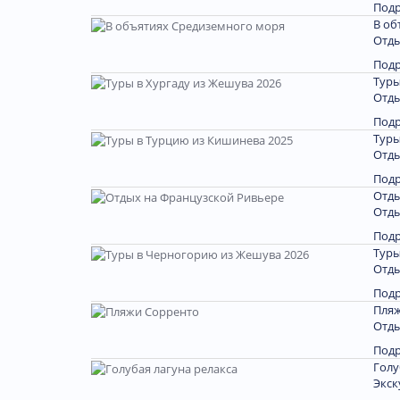
Под
В об
Отды
Под
Туры
Отды
Под
Туры
Отды
Под
Отды
Отды
Под
Туры
Отды
Под
Пляж
Отды
Под
Голу
Экск