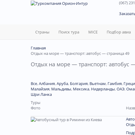
(067) 231
60
Заказат
Страны
Поиск тура
MICE
Подбор авиа
Главная
Отдых на море — транспорт: автобус — страница 49
Отдых на море — транспорт: автобус —
Все
,
Албания
,
Аруба
,
Болгария
,
Вьетнам
,
Гамбия
,
Греци
Малайзия
,
Мальдивы
,
Мексика
,
Нидерланды
,
ОАЭ
,
Ома
Шри Ланка
Туры
Фото
Назв
Авто
Отды
Под