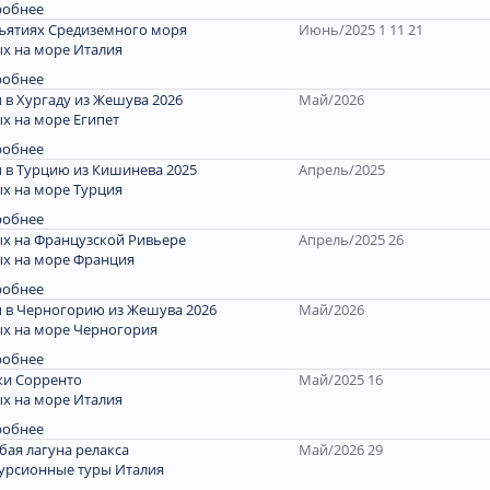
робнее
ъятиях Средиземного моря
Июнь/2025 1 11 21
х на море Италия
робнее
 в Хургаду из Жешува 2026
Май/2026
х на море Египет
робнее
 в Турцию из Кишинева 2025
Апрель/2025
х на море Турция
робнее
х на Французской Ривьере
Апрель/2025 26
х на море Франция
робнее
 в Черногорию из Жешува 2026
Май/2026
х на море Черногория
робнее
и Сорренто
Май/2025 16
х на море Италия
робнее
бая лагуна релакса
Май/2026 29
урсионные туры Италия