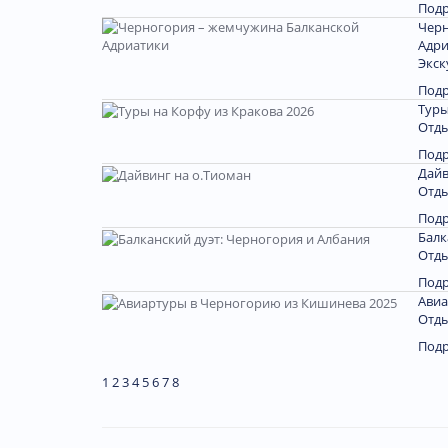
Под
Черн
Адри
Экск
Под
Туры
Отды
Под
Дайв
Отды
Под
Балк
Отды
Под
Авиа
Отды
Под
1
2
3
4
5
6
7
8