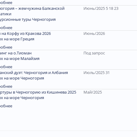
робнее
огория – жемчужина Балканской
Июнь/2025 5 18 23
атики
урсионные туры Черногория
робнее
 на Корфу из Кракова 2026
Июнь/2026
х на море Греция
робнее
инг на о.Тиоман
Под запрос
х на море Малайзия
робнее
анский дуэт: Черногория и Албания
Июль/2025 31
х на море Черногория
робнее
ртуры в Черногорию из Кишинева 2025
Май/2025
х на море Черногория
робнее