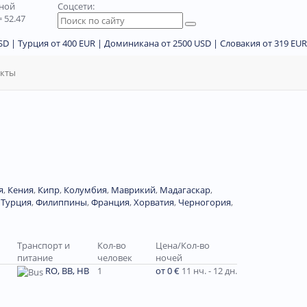
дной
Соцсети:
 52.47
D | Турция от 400 EUR | Доминикана от 2500 USD | Словакия от 319 EUR
акты
я
,
Кения
,
Кипр
,
Колумбия
,
Маврикий
,
Мадагаскар
,
,
Турция
,
Филиппины
,
Франция
,
Хорватия
,
Черногория
,
Транспорт и
Кол-во
Цена/Кол-во
питание
человек
ночей
RO, BB, HB
1
от 0 €
11 нч. - 12 дн.