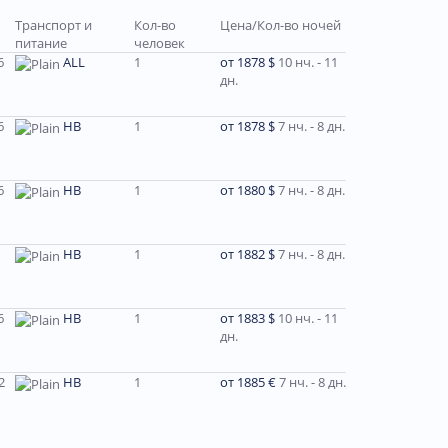
Транспорт и
Кол-во
Цена/Кол-во ночей
питание
человек
6
ALL
1
от 1878 $
10 нч. - 11
дн.
6
HВ
1
от 1878 $
7 нч. - 8 дн.
6
HB
1
от 1880 $
7 нч. - 8 дн.
HB
1
от 1882 $
7 нч. - 8 дн.
6
HB
1
от 1883 $
10 нч. - 11
дн.
2
HB
1
от 1885 €
7 нч. - 8 дн.