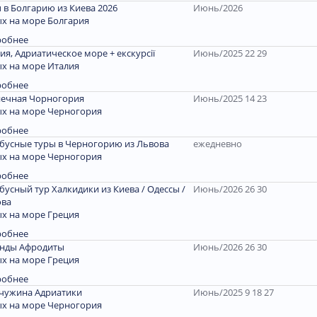
 в Болгарию из Киева 2026
Июнь/2026
х на море Болгария
робнее
ия, Адриатическое море + екскурсії
Июнь/2025 22 29
х на море Италия
робнее
ечная Чорногория
Июнь/2025 14 23
х на море Черногория
робнее
бусные туры в Черногорию из Львова
ежедневно
х на море Черногория
робнее
бусный тур Халкидики из Киева / Одессы /
Июнь/2026 26 30
ова
х на море Греция
робнее
енды Афродиты
Июнь/2026 26 30
х на море Греция
робнее
чужина Адриатики
Июнь/2025 9 18 27
х на море Черногория