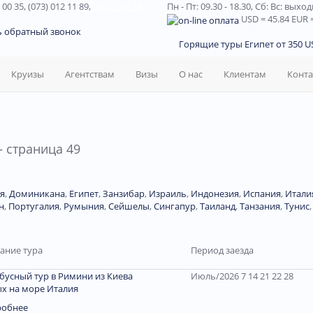
 00 35, (073) 012 11 89,
(067) 242 38
Пн - Пт: 09.30 - 18.30,
Сб: Вс: выхо
USD
= 45.84
EUR
=
ь обратный звонок
Горящие туры Египет от 350 US
Круизы
Агентствам
Визы
О нас
Клиентам
Конт
 страница 49
я
,
Доминиканa
,
Египет
,
Занзибар
,
Израиль
,
Индонезия
,
Испания
,
Итали
н
,
Португалия
,
Румыния
,
Сейшелы
,
Сингапур
,
Таиланд
,
Танзания
,
Тунис
ание тура
Период заезда
бусный тур в Римини из Киева
Июль/2026 7 14 21 22 28
х на море Италия
робнее