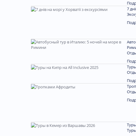
Под
7 дн
Экск
Под
Авто
Рим
Отды
Под
Туры
Отды
Под
Тро
Отды
Под
Туры
Туры