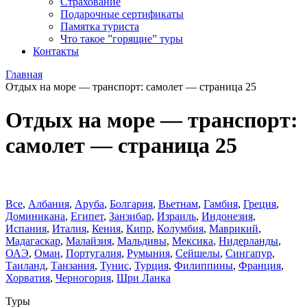
Страхование
Подарочные сертификаты
Памятка туриста
Что такое ”горящие” туры
Контакты
Главная
Отдых на море — транспорт: самолет — страница 25
Отдых на море — транспорт:
самолет — страница 25
Все
,
Албания
,
Аруба
,
Болгария
,
Вьетнам
,
Гамбия
,
Греция
,
Доминиканa
,
Египет
,
Занзибар
,
Израиль
,
Индонезия
,
Испания
,
Италия
,
Кения
,
Кипр
,
Колумбия
,
Маврикий
,
Мадагаскар
,
Малайзия
,
Мальдивы
,
Мексика
,
Нидерланды
,
ОАЭ
,
Оман
,
Португалия
,
Румыния
,
Сейшелы
,
Сингапур
,
Таиланд
,
Танзания
,
Тунис
,
Турция
,
Филиппины
,
Франция
,
Хорватия
,
Черногория
,
Шри Ланка
Туры