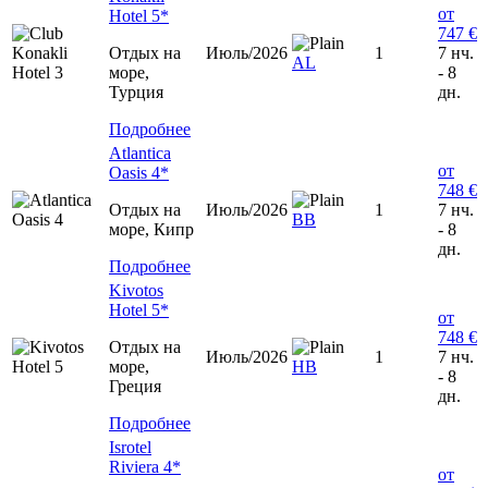
от
Hotel 5*
747 €
Отдых на
Июль/2026
1
7 нч.
AL
море,
- 8
Турция
дн.
Подробнее
Atlantica
от
Oasis 4*
748 €
Отдых на
Июль/2026
1
7 нч.
ВВ
море, Кипр
- 8
дн.
Подробнее
Kivotos
Hotel 5*
от
748 €
Отдых на
Июль/2026
1
7 нч.
море,
HB
- 8
Греция
дн.
Подробнее
Isrotel
Riviera 4*
от