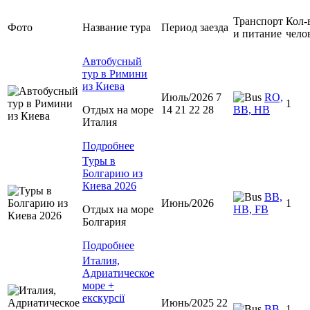
Транспорт
Кол-
Фото
Название тура
Период заезда
и питание
чело
Автобусный
тур в Римини
из Киева
Июль/2026 7
RO,
1
Отдых на море
14 21 22 28
BB, HB
Италия
Подробнее
Туры в
Болгарию из
Киева 2026
BB,
Июнь/2026
1
Отдых на море
HB, FB
Болгария
Подробнее
Италия,
Адриатическое
море +
екскурсії
Июнь/2025 22
BB
1