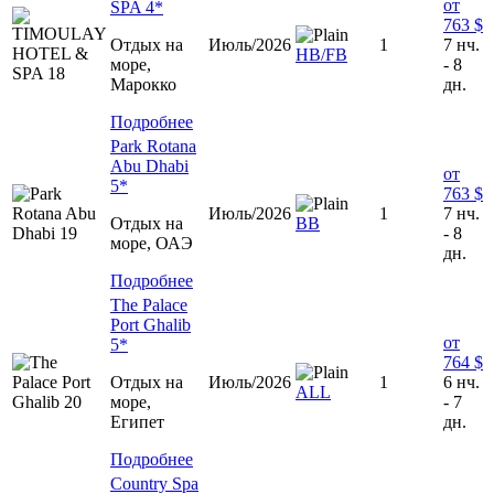
от
SPA 4*
763 $
Отдых на
Июль/2026
1
7 нч.
HB/FB
море,
- 8
Марокко
дн.
Подробнее
Park Rotana
Abu Dhabi
от
5*
763 $
Июль/2026
1
7 нч.
Отдых на
ВВ
- 8
море, ОАЭ
дн.
Подробнее
The Palace
Port Ghalib
от
5*
764 $
Отдых на
Июль/2026
1
6 нч.
ALL
море,
- 7
Египет
дн.
Подробнее
Country Spa