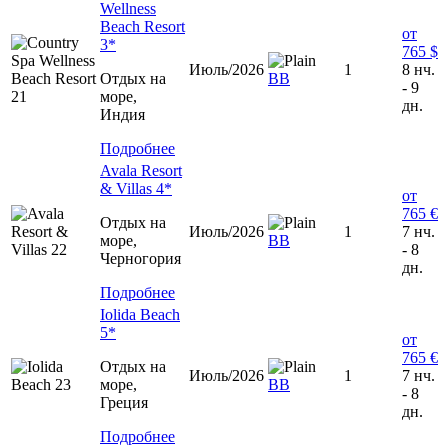
Wellness
Beach Resort
от
3*
765 $
Июль/2026
1
8 нч.
Отдых на
ВВ
- 9
море,
дн.
Индия
Подробнее
Avala Resort
& Villas 4*
от
765 €
Отдых на
Июль/2026
1
7 нч.
море,
BB
- 8
Черногория
дн.
Подробнее
Iolida Beach
5*
от
765 €
Отдых на
Июль/2026
1
7 нч.
море,
ВВ
- 8
Греция
дн.
Подробнее