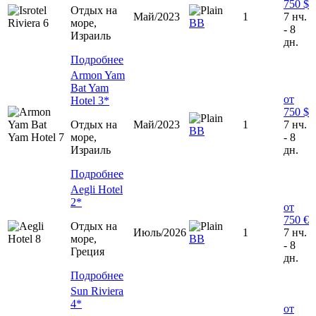
750 $
Отдых на
Май/2023
1
7 нч.
море,
ВВ
- 8
Израиль
дн.
Подробнее
Armon Yam
Bat Yam
от
Hotel 3*
750 $
Отдых на
Май/2023
1
7 нч.
ВВ
море,
- 8
Израиль
дн.
Подробнее
Aegli Hotel
2*
от
750 €
Отдых на
Июль/2026
1
7 нч.
море,
ВВ
- 8
Греция
дн.
Подробнее
Sun Riviera
4*
от