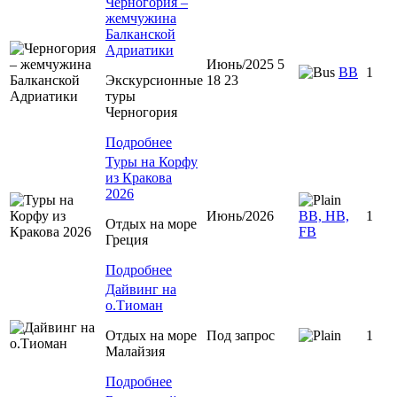
Черногория –
жемчужина
Балканской
Адриатики
Июнь/2025 5
BB
1
Экскурсионные
18 23
туры
Черногория
Подробнее
Туры на Корфу
из Кракова
2026
Июнь/2026
BB, HB,
1
Отдых на море
FB
Греция
Подробнее
Дайвинг на
о.Тиоман
Отдых на море
Под запрос
1
Малайзия
Подробнее