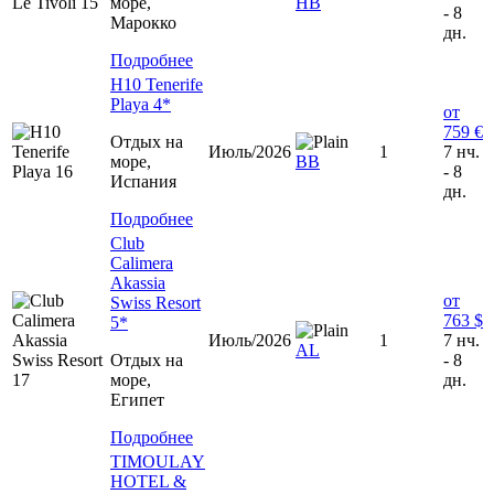
море,
НВ
- 8
Марокко
дн.
Подробнее
H10 Tenerife
Playa 4*
от
759 €
Отдых на
Июль/2026
1
7 нч.
море,
BB
- 8
Испания
дн.
Подробнее
Club
Calimera
Akassia
от
Swiss Resort
763 $
5*
Июль/2026
1
7 нч.
AL
Отдых на
- 8
море,
дн.
Египет
Подробнее
TIMOULAY
HOTEL &