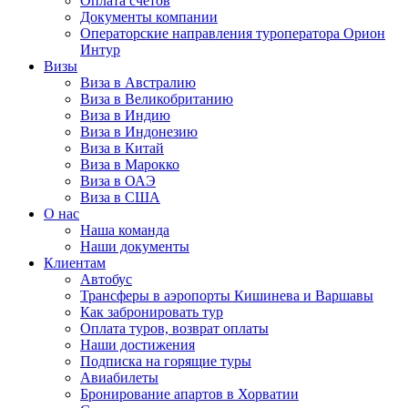
Оплата счётов
Документы компании
Операторские направления туроператора Орион
Интур
Визы
Виза в Австралию
Виза в Великобританию
Виза в Индию
Виза в Индонезию
Виза в Китай
Виза в Марокко
Виза в ОАЭ
Виза в США
О нас
Наша команда
Наши документы
Клиентам
Автобус
Трансферы в аэропорты Кишинева и Варшавы
Как забронировать тур
Оплата туров, возврат оплаты
Наши достижения
Подписка на горящие туры
Авиабилеты
Бронирование апартов в Хорватии