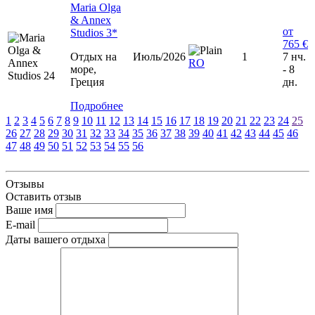
Maria Olga
& Annex
от
Studios 3*
765 €
Отдых на
Июль/2026
1
7 нч.
RO
море,
- 8
Греция
дн.
Подробнее
1
2
3
4
5
6
7
8
9
10
11
12
13
14
15
16
17
18
19
20
21
22
23
24
25
26
27
28
29
30
31
32
33
34
35
36
37
38
39
40
41
42
43
44
45
46
47
48
49
50
51
52
53
54
55
56
Отзывы
Оставить отзыв
Ваше имя
E-mail
Даты вашего отдыха