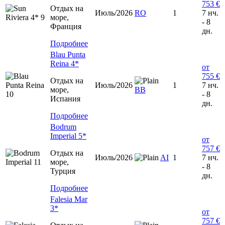
753 €
Отдых на
Июль/2026
RO
1
7 нч.
море,
- 8
Франция
дн.
Подробнее
Blau Punta
Reina 4*
от
755 €
Отдых на
Июль/2026
1
7 нч.
море,
BB
- 8
Испания
дн.
Подробнее
Bodrum
Imperial 5*
от
757 €
Отдых на
Июль/2026
AI
1
7 нч.
море,
- 8
Турция
дн.
Подробнее
Falesia Mar
3*
от
757 €