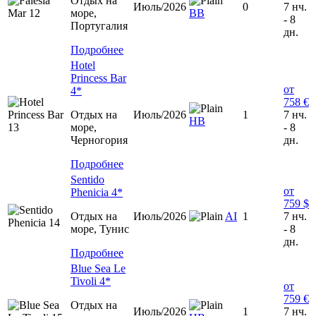
Отдых на
Июль/2026
0
7 нч.
море,
ВВ
- 8
Португалия
дн.
Подробнее
Hotel
Princess Bar
от
4*
758 €
Отдых на
Июль/2026
1
7 нч.
НВ
море,
- 8
Черногория
дн.
Подробнее
Sentido
от
Phenicia 4*
759 $
Отдых на
Июль/2026
AI
1
7 нч.
море, Тунис
- 8
дн.
Подробнее
Blue Sea Le
Tivoli 4*
от
759 €
Отдых на
Июль/2026
1
7 нч.