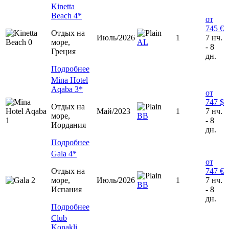
Kinetta
Beach 4*
от
745 €
Отдых на
Июль/2026
1
7 нч.
море,
AL
- 8
Греция
дн.
Подробнее
Mina Hotel
Aqaba 3*
от
747 $
Отдых на
Май/2023
1
7 нч.
море,
BB
- 8
Иордания
дн.
Подробнее
Gala 4*
от
Отдых на
747 €
море,
Июль/2026
1
7 нч.
BB
Испания
- 8
дн.
Подробнее
Club
Konakli