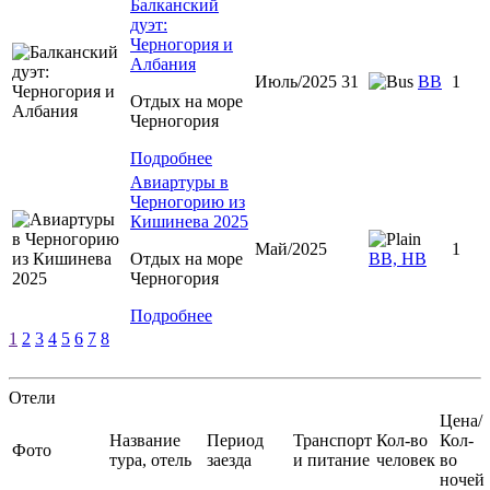
Балканский
дуэт:
Черногория и
Албания
Июль/2025 31
ВВ
1
Отдых на море
Черногория
Подробнее
Авиартуры в
Черногорию из
Кишинева 2025
Май/2025
1
Отдых на море
ВВ, НВ
Черногория
Подробнее
1
2
3
4
5
6
7
8
Отели
Цена/
Название
Период
Транспорт
Кол-во
Кол-
Фото
тура, отель
заезда
и питание
человек
во
ночей